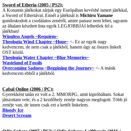
Sword of Etheria (2005 / PS2):
A Konamis játékokat zárjuk egy Európában kevésbé ismert játékkal,
a Sword of Etheriával. Ennél a játéknál is
Michiru Yamane
gondoskodott a csodálatos zenéről, amire panasz nem lehet, ugyanis
az általam készített lista egyik LEGJOBBJAI lelhetőek fel a
játékban!
Wingless Angels ~Requiem~
Theologia Wind Chapter ~Hope~
<- Ez az egyik nagy
kedvencem, de nem csak a játékból, hanem úgy az összes linkelt
OST közül.
Theologia Water Chapter ~Blue Memories~
Wasteland of Fossils
Overcoming Sadness ~Beggining the Journey~
<- A másik
kedvencem ebből a játékból.
Cabal Online (2006 / PC):
Gyerekként talán ez volt a 2. MMORPG, amit kipróbáltam. Sokat
játszottam vele, és a 2 kezdőhely zenéje nagyon megfogott. Több jó
zenéje van, de innen csak ezt a kettőt linkelem.
Bloody Ice
Desert Scream