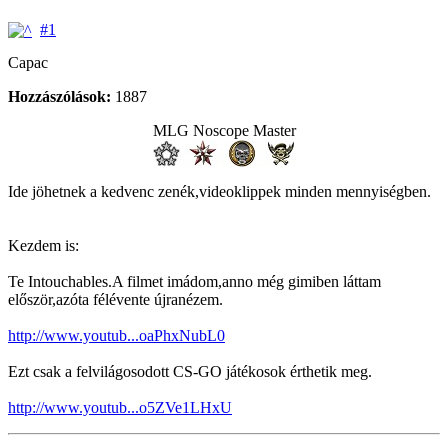
#1
Capac
Hozzászólások:
1887
MLG Noscope Master
Ide jöhetnek a kedvenc zenék,videoklippek minden mennyiségben.
Kezdem is:
Te Intouchables.A filmet imádom,anno még gimiben láttam
először,azóta félévente újranézem.
http://www.youtub...oaPhxNubL0
Ezt csak a felvilágosodott CS-GO játékosok érthetik meg.
http://www.youtub...o5ZVe1LHxU