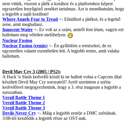
nem vittük, viszont a játék a korához és a platformhoz képest
egyszerűen lenyűgöző zenéket tartalmaz. Azt is mondhatnám, hogy
a legjobb a saját korában!
Where Angels Fear to Tread
<- Elindítod a játékot, és a legelső
zene, amit meghallasz.
Innocent Water
<- Ez volt az a szám, amiről fent írtam, vagyis ezt
hallottam meg véletlen melóhelyen.
Nuclear Fusion
Nuclear Fusion (remix)
<- Én gyűlölöm a remixeket, de ez
egyszerűen valami eszméletlen lett. A legjobb remix, amit valaha
hallottam.
Devil May Cry 3 (2005 / PS2):
A Hack 'n Slash kedvelői közül ki ne hallott volna a Capcom által
készített Devil May Cry sorozatról? Arról szerintem a széria
kedvelőivel megegyezhetünk, hogy a 3. rész magasan a legjobb a
sorozatban.
Vergil Battle Theme 1
Vergil Battle Theme 2
Vergil Battle Theme 3
Devils Never Cry
<- Máig a legjobb zenéje a DMC szériának.
3:08-tól kezdődik a legjobb része az OST-nak.