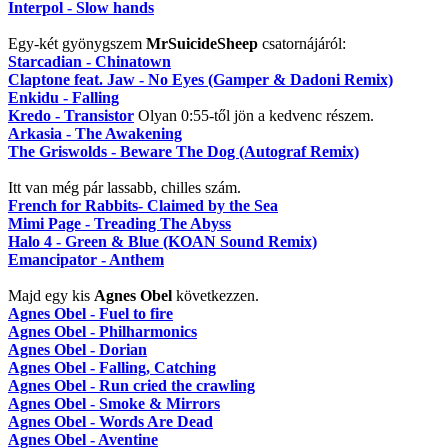
Interpol - Slow hands
Egy-két gyönygszem
MrSuicideSheep
csatornájáról:
Starcadian - Chinatown
Claptone feat. Jaw - No Eyes (Gamper & Dadoni Remix)
Enkidu - Falling
Kredo - Transistor
Olyan 0:55-től jön a kedvenc részem.
Arkasia - The Awakening
The Griswolds - Beware The Dog (Autograf Remix)
Itt van még pár lassabb, chilles szám.
French for Rabbits- Claimed by the Sea
Mimi Page - Treading The Abyss
Halo 4 - Green & Blue (KOAN Sound Remix)
Emancipator - Anthem
Majd egy kis
Agnes Obel
következzen.
Agnes Obel - Fuel to fire
Agnes Obel - Philharmonics
Agnes Obel - Dorian
Agnes Obel - Falling, Catching
Agnes Obel - Run cried the crawling
Agnes Obel - Smoke & Mirrors
Agnes Obel - Words Are Dead
Agnes Obel - Aventine