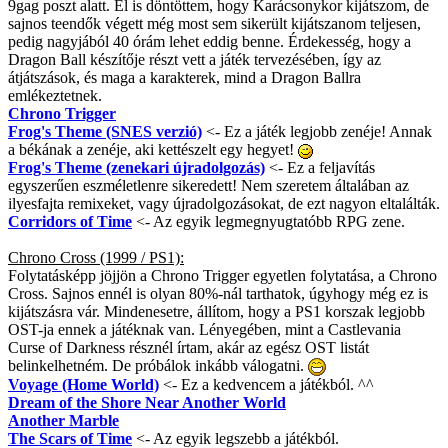
9gag poszt alatt. El is döntöttem, hogy Karácsonykor kijátszom, de
sajnos teendők végett még most sem sikerült kijátszanom teljesen,
pedig nagyjából 40 órám lehet eddig benne. Érdekesség, hogy a
Dragon Ball készítője részt vett a játék tervezésében, így az
átjátszások, és maga a karakterek, mind a Dragon Ballra
emlékeztetnek.
Chrono Trigger
Frog's Theme (SNES verzió)
<- Ez a játék legjobb zenéje! Annak
a békának a zenéje, aki kettészelt egy hegyet!
Frog's Theme (zenekari újradolgozás)
<- Ez a feljavítás
egyszerűen eszméletlenre sikeredett! Nem szeretem általában az
ilyesfajta remixeket, vagy újradolgozásokat, de ezt nagyon eltalálták.
Corridors of Time
<- Az egyik legmegnyugtatóbb RPG zene.
Chrono Cross (1999 / PS1):
Folytatásképp jöjjön a Chrono Trigger egyetlen folytatása, a Chrono
Cross. Sajnos ennél is olyan 80%-nál tarthatok, úgyhogy még ez is
kijátszásra vár. Mindenesetre, állítom, hogy a PS1 korszak legjobb
OST-ja ennek a játéknak van. Lényegében, mint a Castlevania
Curse of Darkness résznél írtam, akár az egész OST listát
belinkelhetném. De próbálok inkább válogatni.
Voyage (Home World)
<- Ez a kedvencem a játékból. ^^
Dream of the Shore Near Another World
Another Marble
The Scars of Time
<- Az egyik legszebb a játékból.