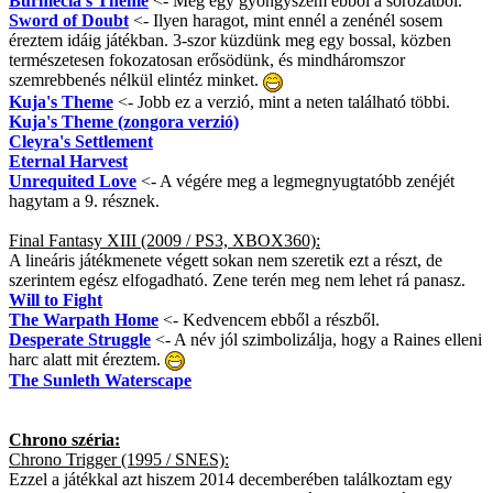
Burmecia's Theme
<- Még egy gyöngyszem ebből a sorozatból.
Sword of Doubt
<- Ilyen haragot, mint ennél a zenénél sosem
éreztem idáig játékban. 3-szor küzdünk meg egy bossal, közben
természetesen fokozatosan erősödünk, és mindháromszor
szemrebbenés nélkül elintéz minket.
Kuja's Theme
<- Jobb ez a verzió, mint a neten található többi.
Kuja's Theme (zongora verzió)
Cleyra's Settlement
Eternal Harvest
Unrequited Love
<- A végére meg a legmegnyugtatóbb zenéjét
hagytam a 9. résznek.
Final Fantasy XIII (2009 / PS3, XBOX360):
A lineáris játékmenete végett sokan nem szeretik ezt a részt, de
szerintem egész elfogadható. Zene terén meg nem lehet rá panasz.
Will to Fight
The Warpath Home
<- Kedvencem ebből a részből.
Desperate Struggle
<- A név jól szimbolizálja, hogy a Raines elleni
harc alatt mit éreztem.
The Sunleth Waterscape
Chrono széria:
Chrono Trigger (1995 / SNES):
Ezzel a játékkal azt hiszem 2014 decemberében találkoztam egy