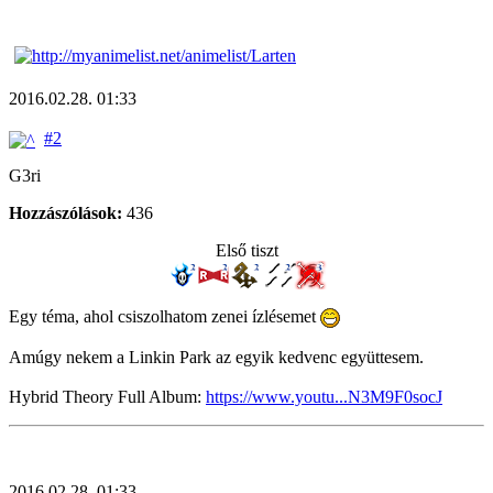
2016.02.28. 01:33
#2
G3ri
Hozzászólások:
436
Első tiszt
Egy téma, ahol csiszolhatom zenei ízlésemet
Amúgy nekem a Linkin Park az egyik kedvenc együttesem.
Hybrid Theory Full Album:
https://www.youtu...N3M9F0socJ
2016.02.28. 01:33