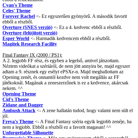
Cyan's Theme
Celes' Theme
Forever Rachel
<- Ez egyszerűen gyönyörű. A második favorit
ebből a részből.
Overture (SNES verzió)
<- Ez a 4. kedvenc ebből a részből.
Overture (felújított verzió)
Esper World
<- Harmadik kedvencem ebből a részből.
Magitek Research Facility
Final Fantasy IX (2000 / PS1):
A 2. legjobb FF rész, és egyben a legelső, amivel játszottam.
Néztem videókat a szériáról, de nem jött annyira be, majd egyszer
adtam a 9. résznek egy esélyt ePSXe-n. Majd meghallottam az
Opening zenét, és onnantól kezdve nem volt megállás az FF
játékoknál. Magának a zeneszerzőnek is ez a kedvence, akárcsak
nekem. ^^
Opening Theme
Cid's Theme
Zidane and Dagger
Ambush Attack
<- A zene hallatán tudod, hogy valami nem sült el
jól.
Freya's Theme
<- A Final Fantasy széria egyik legjobb zenéje, ha
nem a legjobb. Ebből a részből ez a favorit magasan! ^^
Unforgettable Silhouette