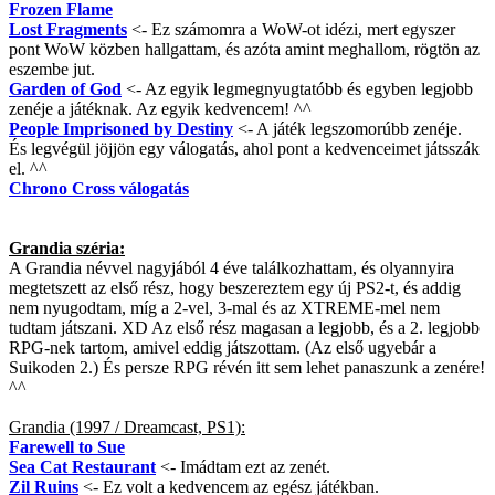
Frozen Flame
Lost Fragments
<- Ez számomra a WoW-ot idézi, mert egyszer
pont WoW közben hallgattam, és azóta amint meghallom, rögtön az
eszembe jut.
Garden of God
<- Az egyik legmegnyugtatóbb és egyben legjobb
zenéje a játéknak. Az egyik kedvencem! ^^
People Imprisoned by Destiny
<- A játék legszomorúbb zenéje.
És legvégül jöjjön egy válogatás, ahol pont a kedvenceimet játsszák
el. ^^
Chrono Cross válogatás
Grandia széria:
A Grandia névvel nagyjából 4 éve találkozhattam, és olyannyira
megtetszett az első rész, hogy beszereztem egy új PS2-t, és addig
nem nyugodtam, míg a 2-vel, 3-mal és az XTREME-mel nem
tudtam játszani. XD Az első rész magasan a legjobb, és a 2. legjobb
RPG-nek tartom, amivel eddig játszottam. (Az első ugyebár a
Suikoden 2.) És persze RPG révén itt sem lehet panaszunk a zenére!
^^
Grandia (1997 / Dreamcast, PS1):
Farewell to Sue
Sea Cat Restaurant
<- Imádtam ezt az zenét.
Zil Ruins
<- Ez volt a kedvencem az egész játékban.