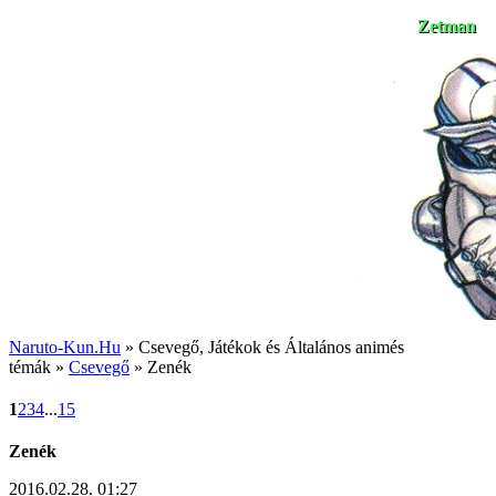
Zetman
Naruto-Kun.Hu
» Csevegő, Játékok és Általános animés
témák »
Csevegő
» Zenék
1
2
3
4
...
15
Zenék
2016.02.28. 01:27