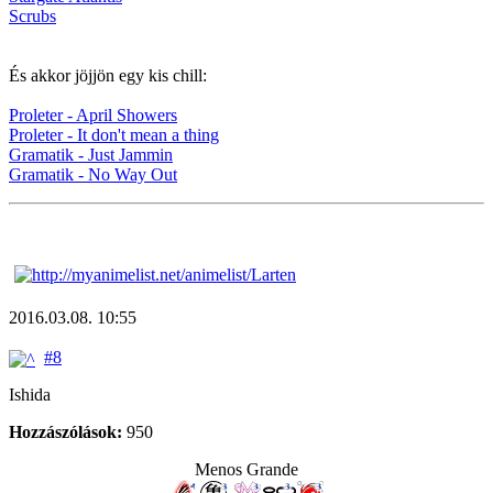
Scrubs
És akkor jöjjön egy kis chill:
Proleter - April Showers
Proleter - It don't mean a thing
Gramatik - Just Jammin
Gramatik - No Way Out
2016.03.08. 10:55
#8
Ishida
Hozzászólások:
950
Menos Grande