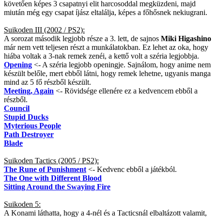
követően képes 3 csapatnyi elit harcosoddal megküzdeni, majd
miután még egy csapat íjász eltalálja, képes a főhősnek nekiugrani.
Suikoden III (2002 / PS2):
A sorozat második legjobb része a 3. lett, de sajnos
Miki Higashino
már nem vett teljesen részt a munkálatokban. Ez lehet az oka, hogy
hiába voltak a 3-nak remek zenéi, a kettő volt a széria legjobbja.
Opening
<- A széria legjobb openingje. Sajnálom, hogy anime nem
készült belőle, mert ebből látni, hogy remek lehetne, ugyanis manga
mind az 5 fő részből készült.
Meeting, Again
<- Rövidsége ellenére ez a kedvencem ebből a
részből.
Council
Stupid Ducks
Myterious People
Path Destroyer
Blade
Suikoden Tactics (2005 / PS2):
The Rune of Punishment
<- Kedvenc ebből a játékból.
The One with Different Blood
Sitting Around the Swaying Fire
Suikoden 5:
A Konami láthatta, hogy a 4-nél és a Tacticsnál elbaltázott valamit,