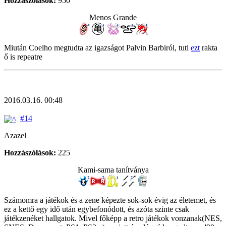
Hozzászólások:
950
Menos Grande
Miután Coelho megtudta az igazságot Palvin Barbiról, tuti
ezt
rakta
ő is repeatre
2016.03.16. 00:48
#14
Azazel
Hozzászólások:
225
Kami-sama tanítványa
Számomra a játékok és a zene képezte sok-sok évig az életemet, és
ez a kettő egy idő után egybefonódott, és azóta szinte csak
játékzenéket hallgatok. Mivel főképp a retro játékok vonzanak(NES,