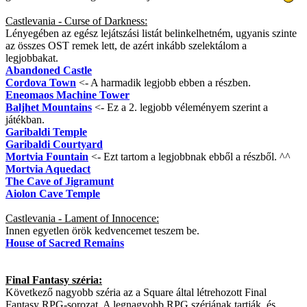
Castlevania - Curse of Darkness:
Lényegében az egész lejátszási listát belinkelhetném, ugyanis szinte
az összes OST remek lett, de azért inkább szelektálom a
legjobbakat.
Abandoned Castle
Cordova Town
<- A harmadik legjobb ebben a részben.
Eneomaos Machine Tower
Baljhet Mountains
<- Ez a 2. legjobb véleményem szerint a
játékban.
Garibaldi Temple
Garibaldi Courtyard
Mortvia Fountain
<- Ezt tartom a legjobbnak ebből a részből. ^^
Mortvia Aquedact
The Cave of Jigramunt
Aiolon Cave Temple
Castlevania - Lament of Innocence:
Innen egyetlen örök kedvencemet teszem be.
House of Sacred Remains
Final Fantasy széria:
Következő nagyobb széria az a Square által létrehozott Final
Fantasy RPG-sorozat. A legnagyobb RPG szériának tartják, és