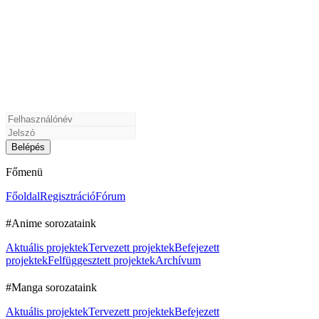
Főmenü
Főoldal
Regisztráció
Fórum
#Anime sorozataink
Aktuális projektek
Tervezett projektek
Befejezett
projektek
Felfüggesztett projektek
Archívum
#Manga sorozataink
Aktuális projektek
Tervezett projektek
Befejezett