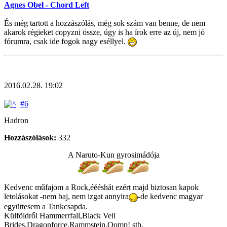
Agnes Obel - Chord Left
És még tartott a hozzászólás, még sok szám van benne, de nem
akarok régieket copyzni össze, úgy is ha írok erre az új, nem jó
fórumra, csak ide fogok nagy eséllyel.
2016.02.28. 19:02
#6
Hadron
Hozzászólások:
332
A Naruto-Kun gyrosimádója
Kedvenc műfajom a Rock,éééshát ezért majd biztosan kapok
letolásokat -nem baj, nem izgat annyira
-de kedvenc magyar
együttesem a Tankcsapda.
Külföldről Hammerrfall,Black Veil
Brides,Dragonforce,Rammstein,Oomp! stb.