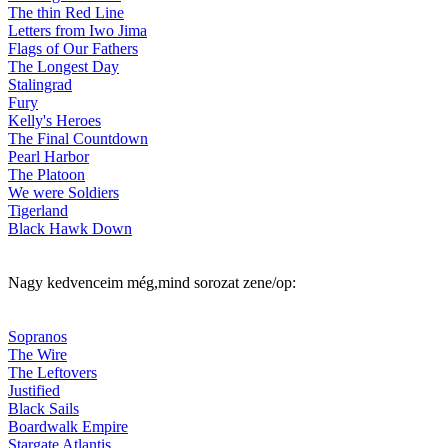
The thin Red Line
Letters from Iwo Jima
Flags of Our Fathers
The Longest Day
Stalingrad
Fury
Kelly's Heroes
The Final Countdown
Pearl Harbor
The Platoon
We were Soldiers
Tigerland
Black Hawk Down
Nagy kedvenceim még,mind sorozat zene/op:
Sopranos
The Wire
The Leftovers
Justified
Black Sails
Boardwalk Empire
Stargate Atlantis