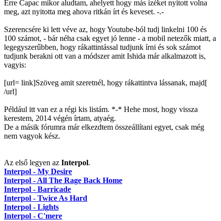
Erre Capac mikor aludtam, ahelyett hogy más izéket nyitott volna
meg, azt nyitotta meg ahova ritkán írt és keveset. -.-
Szerencsére ki lett véve az, hogy Youtube-ból tudj linkelni 100 és
100 számot, - bár néha csak egyet jó lenne - a mobil netezők miatt, a
legegyszerűbben, hogy rákattintással tudjunk írni és sok számot
tudjunk berakni ott van a módszer amit Ishida már alkalmazott is,
vagyis:
[url= link]Szöveg amit szeretnél, hogy rákattintva lássanak, majd[
/url]
Például itt van ez a régi kis listám. *-* Hehe most, hogy vissza
kerestem, 2014 végén írtam, atyaég.
De a másik fórumra már elkezdtem összeállítani egyet, csak még
nem vagyok kész.
Az első legyen az
Interpol
.
Interpol - My Desire
Interpol - All The Rage Back Home
Interpol - Barricade
Interpol - Twice As Hard
Interpol - Lights
Interpol - C'mere