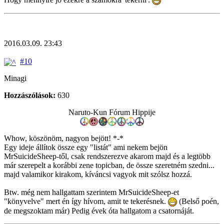
2016.03.09. 23:43
#10
Minagi
Hozzászólások:
630
Naruto-Kun Fórum Hippije
Whow, köszönöm, nagyon bejött! *-*
Egy ideje állítok össze egy "listát" ami nekem bejön
MrSuicideSheep-től, csak rendszerezve akarom majd és a legtöbb
már szerepelt a korábbi zene topicban, de össze szeretném szedni...
majd valamikor kirakom, kíváncsi vagyok mit szólsz hozzá.
Btw. még nem hallgattam szerintem MrSuicideSheep-et
"könyvelve" mert én így hívom, amit te tekerésnek.
(Belső poén,
de megszoktam már) Pedig évek óta hallgatom a csatornáját.