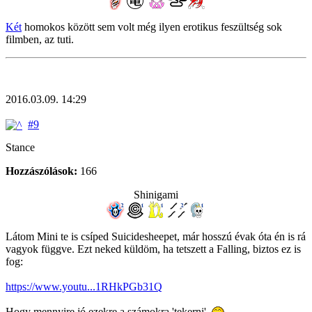
Két
homokos között sem volt még ilyen erotikus feszültség sok
filmben, az tuti.
2016.03.09. 14:29
#9
Stance
Hozzászólások:
166
Shinigami
Látom Mini te is csíped Suicidesheepet, már hosszú évak óta én is rá
vagyok függve. Ezt neked küldöm, ha tetszett a Falling, biztos ez is
fog:
https://www.youtu...1RHkPGb31Q
Hogy mennyire jó ezekre a számokra 'tekerni'.