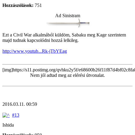
Hozzászólások:
751
Ad Sinistram
Ezt a Civil War alkalmából küldöm, Sabaku meg Kage szerintem
majd tudnak kapcsolódni hozzá lelkileg.
http://www.youtub...Rk-jTbYEag
[img]https://s11.postimg.org/qvhku2y5f/e68600b26f11f87d4bf02c8fa
Nem jól adtad meg az elérési útvonalat.
2016.03.11. 00:59
#13
Ishida