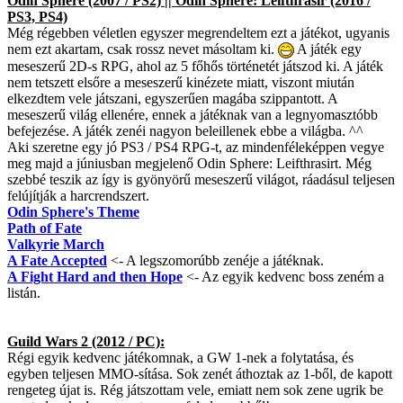
Odin Sphere (2007 / PS2) || Odin Sphere: Leifthrasir (2016 /
PS3, PS4)
Még régebben véletlen egyszer megrendeltem ezt a játékot, ugyanis
nem ezt akartam, csak rossz nevet másoltam ki.
A játék egy
meseszerű 2D-s RPG, ahol az 5 főhős történetét játszod ki. A játék
nem tetszett elsőre a meseszerű kinézete miatt, viszont miután
elkezdtem vele játszani, egyszerűen magába szippantott. A
meseszerű világ ellenére, ennek a játéknak van a legnyomasztóbb
befejezése. A játék zenéi nagyon beleillenek ebbe a világba. ^^
Aki szeretne egy jó PS3 / PS4 RPG-t, az mindenféleképpen vegye
meg majd a júniusban megjelenő Odin Sphere: Leifthrasirt. Még
szebbé teszik az így is gyönyörű meseszerű világot, ráadásul teljesen
felújítják a harcrendszert.
Odin Sphere's Theme
Path of Fate
Valkyrie March
A Fate Accepted
<- A legszomorúbb zenéje a játéknak.
A Fight Hard and then Hope
<- Az egyik kedvenc boss zeném a
listán.
Guild Wars 2 (2012 / PC):
Régi egyik kedvenc játékomnak, a GW 1-nek a folytatása, és
egyben teljesen MMO-sítása. Sok zenét áthoztak az 1-ből, de kapott
rengeteg újat is. Rég játszottam vele, emiatt nem sok zene ugrik be