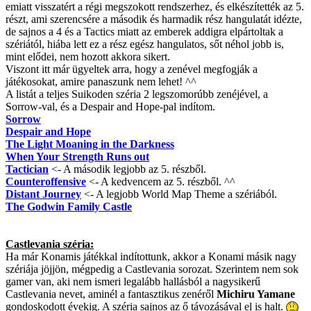
emiatt visszatért a régi megszokott rendszerhez, és elkészítették az 5.
részt, ami szerencsére a második és harmadik rész hangulatát idézte,
de sajnos a 4 és a Tactics miatt az emberek addigra elpártoltak a
szériától, hiába lett ez a rész egész hangulatos, sőt néhol jobb is,
mint elődei, nem hozott akkora sikert.
Viszont itt már ügyeltek arra, hogy a zenével megfogják a
játékosokat, amire panaszunk nem lehet! ^^
A listát a teljes Suikoden széria 2 legszomorúbb zenéjével, a
Sorrow-val, és a Despair and Hope-pal indítom.
Sorrow
Despair and Hope
The Light Moaning in the Darkness
When Your Strength Runs out
Tactician
<- A második legjobb az 5. részből.
Counteroffensive
<- A kedvencem az 5. részből. ^^
Distant Journey
<- A legjobb World Map Theme a szériából.
The Godwin Family Castle
Castlevania széria:
Ha már Konamis játékkal indítottunk, akkor a Konami másik nagy
szériája jöjjön, mégpedig a Castlevania sorozat. Szerintem nem sok
gamer van, aki nem ismeri legalább hallásból a nagysikerű
Castlevania nevet, aminél a fantasztikus zenéről
Michiru Yamane
gondoskodott évekig. A széria sajnos az ő távozásával el is halt.