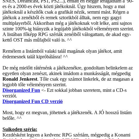
SNES, Dreamcast, PS1, PS2...), emiatt én eléggé leragadtam a '90-
es és a 2000-es évek közti játékoknál. Úgy hiszem, hogy a mai
játékoknál a készítők csak a grafikát nézik, semmi mást. Régen a
játékok a zenékből és remek sztorikból álltak, nem egy gagyi
multiplayerből. Akkoriban még a játékoknak volt lelke, ami sajnos
szinte 100%-ig hiányzik a legújabb játékokból véleményem szerint.
A listában főképp RPG szériák zenéiből válogattam, de akad egy-
kettő OST más műfajból való is. ^^
Remélem a listámból valaki talál magának olyan játékot, amit
érdemesnek talál kipróbálásra! ^^
De még mielőtt rátérnénk a játékzenékre, gondoltam belinkelem az
egyetlen olyan zenészt, akinek imádom a munkásságát, mégpedig
Ronald Jenkeest
. Tőle csak egy számot linkelek, de az magasan a
legjobb tőle véleményem szerint.
Disorganized Fun
<- Ezt sokkal jobban szeretem, mint a CD-s
verziót.
Disorganized Fun CD verzió
Most, hogy ez megvan, jöhetnek a játékzenék. A JÓ hosszú listám
belőle. ^^
Suikoden széria:
Kezdésként legyen a kedvenc RPG szériám, mégpedig a Konami