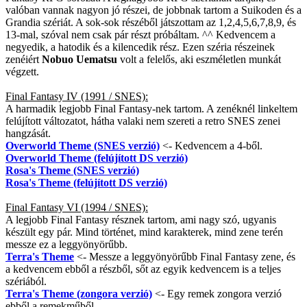
valóban vannak nagyon jó részei, de jobbnak tartom a Suikoden és a
Grandia szériát. A sok-sok részéből játszottam az 1,2,4,5,6,7,8,9, és
13-mal, szóval nem csak pár részt próbáltam. ^^ Kedvencem a
negyedik, a hatodik és a kilencedik rész. Ezen széria részeinek
zenéiért
Nobuo Uematsu
volt a felelős, aki eszméletlen munkát
végzett.
Final Fantasy IV (1991 / SNES):
A harmadik legjobb Final Fantasy-nek tartom. A zenéknél linkeltem
felújított változatot, hátha valaki nem szereti a retro SNES zenei
hangzását.
Overworld Theme (SNES verzió)
<- Kedvencem a 4-ből.
Overworld Theme (felújított DS verzió)
Rosa's Theme (SNES verzió)
Rosa's Theme (felújított DS verzió)
Final Fantasy VI (1994 / SNES):
A legjobb Final Fantasy résznek tartom, ami nagy szó, ugyanis
készült egy pár. Mind történet, mind karakterek, mind zene terén
messze ez a leggyönyörűbb.
Terra's Theme
<- Messze a leggyönyörűbb Final Fantasy zene, és
a kedvencem ebből a részből, sőt az egyik kedvencem is a teljes
szériából.
Terra's Theme (zongora verzió)
<- Egy remek zongora verzió
ebből a remekműből.