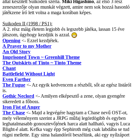
által készített Suikoden széria.
Miki Higashino
, az első 3 rész
zeneszerzője olyan munkát végzett, amire nem sok hozzá hasonló
játékzene író lett volna a maga korában képes.
Suikoden II (1998 / PS1):
A 2. rész máig életem legjobb és legszebb játéka, lassan 15 éve
játszom, úgyhogy kezdjük is azzal.
Opening
<- Ezzel kezdjétek.
A Prayer to my Mother
An Old Story
Imprisoned Town ~ Greenhill Theme
The Outskirts of Tinto ~ Tinto Theme
Chant
Battlefield Without Light
Even Farther
The Fugue
<- Az egyik kedvencem a részből, sőt az egész listáról
is.
Gothic Neclord
<- Amilyen elképesztő a zene, olyan gyengére
sikeredett a főboss.
Iron Fist of Anger
The Chase
<- Majd a legvégére hagytam a Chase nevű OST-ot,
mely véleményem szerint a JRPG műfaj legördögibb és egyben
leghatalmasabb gonosztevőjének harca alatt hallható, vagyis Luca
Blight-é alatt. Kefka vagy épp Sephiroth még csak labdába se tud
rúgni mellette. Egy sima halandóról beszélünk, aki egy nyílzáport