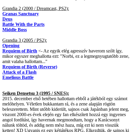
Grandia 2 (2000 / Dreamcast, PS2):
Granas Sanctuary
Deus
Battle With the Parts
Middle Boss
Grandia 3 (2005 / PS2):
Opening
Requiem of Birth
<- Az egyik elég agresszív haverom szólt így,
mikor egyszer meghallotta ezt: "Norbi, ez a legmegnyugtatóbb zene,
amit valaha hallottam..."
Requiem of Birth (Reverse)
Attack of a Flash
Emelious Battle
Seiken Densetsu 3 (1995 / SNES):
2015. december első hetében hallottam ebből a játékból egy számot
melóhelyen. Véletlen bukkantam rá, és a zene alapján rögtön
beleszerettem. Mint utóbb kiderült, sajnos csak Japánban jelent meg,
viszont 2000-es évek elején egy fan elkészített hozzá egy ingyenes
angol fordítást, így havernak megmondtam, hogy a Karácsonyt
nálunk töltöd, és addig nem mész haza, míg ezt ki nem visszük
ketten! XD Ugyanis ez egy kétjátékos RPG. Elkezdtük, de sajnos ki