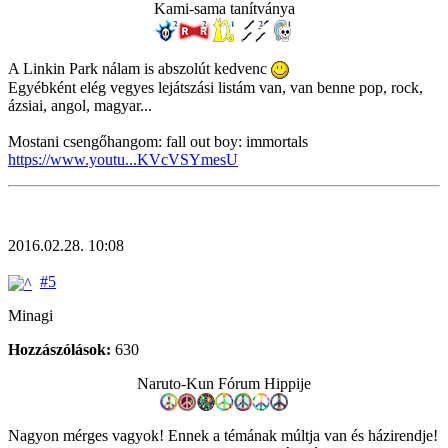
Kami-sama tanítványa
A Linkin Park nálam is abszolút kedvenc
Egyébként elég vegyes lejátszási listám van, van benne pop, rock,
ázsiai, angol, magyar...
Mostani csengőhangom: fall out boy: immortals
https://www.youtu...KVcVSYmesU
2016.02.28. 10:08
#5
Minagi
Hozzászólások:
630
Naruto-Kun Fórum Hippije
Nagyon mérges vagyok! Ennek a témának múltja van és házirendje!