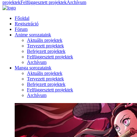
projektek
Felfüggesztett projektek
Archívum
Főoldal
Regisztráció
Fórum
Anime sorozataink
Aktuális projektek
Tervezett projektek
Befejezett projektek
Felfüggesztett projektek
Archívum
Manga sorozataink
Aktuális projektek
Tervezett projektek
Befejezett projektek
Felfüggesztett projektek
Archívum