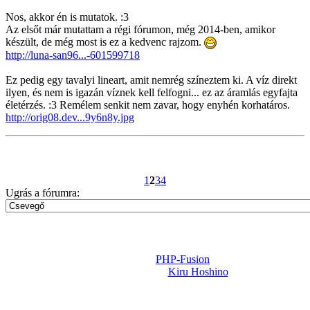
Nos, akkor én is mutatok. :3
Az elsőt már mutattam a régi fórumon, még 2014-ben, amikor
készült, de még most is ez a kedvenc rajzom.
http://luna-san96...-601599718
Ez pedig egy tavalyi lineart, amit nemrég színeztem ki. A víz direkt
ilyen, és nem is igazán víznek kell felfogni... ez az áramlás egyfajta
életérzés. :3 Remélem senkit nem zavar, hogy enyhén korhatáros.
http://orig08.dev...9y6n8y.jpg
1
2
3
4
Ugrás a fórumra:
Powered by
PHP-Fusion
Design-t készítette:
Kiru Hoshino