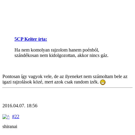
5CP Keiter írta:
Ha nem komolyan rajzolom hanem poénból,
szándékosan nem kidolgozottan, akkor nincs gáz.
Pontosan így vagyok vele, de az ilyeneket nem számoltam bele az
igazi rajzolások közé, mert azok csak random izék.
2016.04.07. 18:56
#22
shiranai