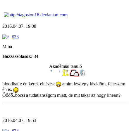
2016.04.07. 19:08
#23
Mina
Hozzászólások:
34
Akadémiai tanuló
bloodbath: én kérek elnézést
amint lesz egy kis időm, felteszem
én is.
Őőőő..bocsi a tudatlanságom miatt, de mit takar az hogy lineart?
2016.04.07. 19:53
#24