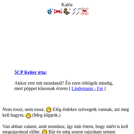
Kalóz
5CP Keiter írta:
Akkor erre mit mondanál? Én ezen röhögök mindig,
mert pöppet kínosnak érzem [
Lindemann - Fat
]
Nem rossz, nem rossz.
Elég érdekes szövegeik vannak, azt meg
kell hagyni.
(Meg klipjeik.)
Van abban valami, amit mondasz, így már értem, hogy miért is kell
megrajzolnod előtte.
Bár én még sosem rajzoltam semmi