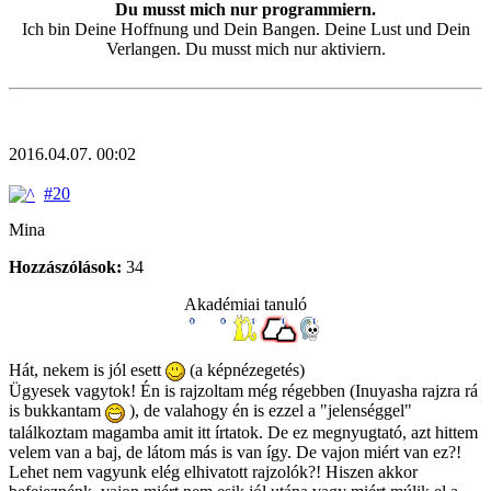
Du musst mich nur programmiern.
Ich bin Deine Hoffnung und Dein Bangen. Deine Lust und Dein
Verlangen. Du musst mich nur aktiviern.
2016.04.07. 00:02
#20
Mina
Hozzászólások:
34
Akadémiai tanuló
Hát, nekem is jól esett
(a képnézegetés)
Ügyesek vagytok! Én is rajzoltam még régebben (Inuyasha rajzra rá
is bukkantam
), de valahogy én is ezzel a "jelenséggel"
találkoztam magamba amit itt írtatok. De ez megnyugtató, azt hittem
velem van a baj, de látom más is van így. De vajon miért van ez?!
Lehet nem vagyunk elég elhivatott rajzolók?! Hiszen akkor