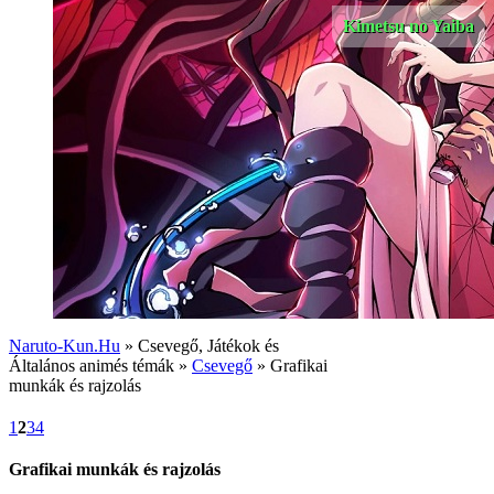
Kimetsu no Yaiba
Naruto-Kun.Hu
» Csevegő, Játékok és
Általános animés témák »
Csevegő
» Grafikai
munkák és rajzolás
1
2
3
4
Grafikai munkák és rajzolás