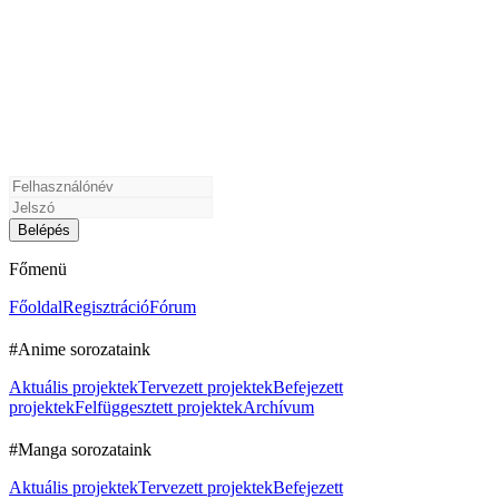
Főmenü
Főoldal
Regisztráció
Fórum
#Anime sorozataink
Aktuális projektek
Tervezett projektek
Befejezett
projektek
Felfüggesztett projektek
Archívum
#Manga sorozataink
Aktuális projektek
Tervezett projektek
Befejezett