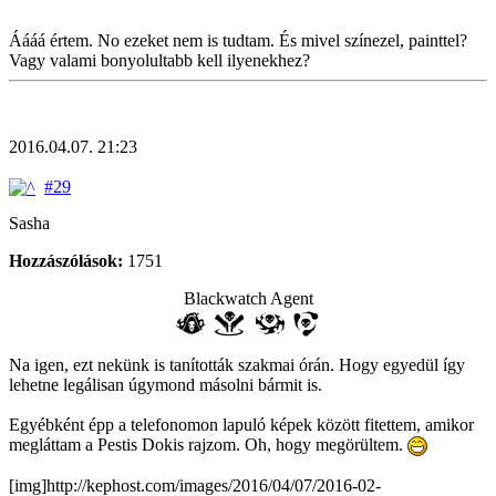
Áááá értem. No ezeket nem is tudtam. És mivel színezel, painttel?
Vagy valami bonyolultabb kell ilyenekhez?
2016.04.07. 21:23
#29
Sasha
Hozzászólások:
1751
Blackwatch Agent
Na igen, ezt nekünk is tanították szakmai órán. Hogy egyedül így
lehetne legálisan úgymond másolni bármit is.
Egyébként épp a telefonomon lapuló képek között fitettem, amikor
megláttam a Pestis Dokis rajzom. Oh, hogy megörültem.
[img]http://kephost.com/images/2016/04/07/2016-02-