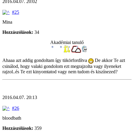
2016.04.07. 20:02
#25
Mina
Hozzászólások:
34
Akadémiai tanuló
Ahaaa azt addig gondoltam így tükörfordítva
De akkor Te azt
csinálod, hogy valaki gondolom ezt megrajzolta vagy ilyeneket
rajzol..és Te ezt kinyomtatod vagy nem tudom és kiszínezed?
2016.04.07. 20:13
#26
bloodbath
Hozzászólások:
359