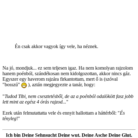
Én csak akkor vagyok így vele, ha néznek.
Na jó, mondjuk... ez sem teljesen igaz. Ha nem komolyan rajzolom
hanem poénból, szándékosan nem kidolgozottan, akkor nincs gáz.
Egyszer egy haverom rajzára firkantottam, mert ő is (szóval
"bosszú"
), aztán megjegyezte a tanár, hogy:
"
Tudod Tibi, nem csesztetésből, de az a poénból odalökött fasz jobb
lett mint az egész 4 órás rajzod...
"
Ezek után felmutattatta vele és ennyit hallottam a háttérből: "
És
tényleg
!"
Ich bin Deine Sehnsucht Deine wut. Deine Asche Deine Glut.