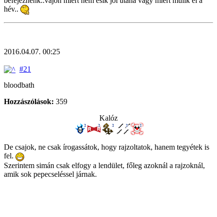
befejeznénk..vajon miért nem esik jól utána vagy miért múlik el a
hév..
2016.04.07. 00:25
#21
bloodbath
Hozzászólások:
359
Kalóz
De csajok, ne csak írogassátok, hogy rajzoltatok, hanem tegyétek is
fel.
Szerintem simán csak elfogy a lendület, főleg azoknál a rajzoknál,
amik sok pepecseléssel járnak.