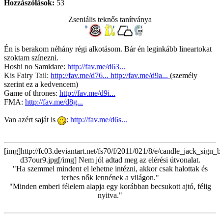
Hozzászólások:
53
Zseniális teknős tanítványa
Én is berakom néhány régi alkotásom. Bár én leginkább lineartokat
szoktam színezni.
Hoshi no Samidare:
http://fav.me/d63...
Kis Fairy Tail:
http://fav.me/d76...
http://fav.me/d9a...
(személy
szerint ez a kedvencem)
Game of thrones:
http://fav.me/d9i...
FMA:
http://fav.me/d8g...
Van azért saját is
:
http://fav.me/d6s...
[img]http://fc03.deviantart.net/fs70/f/2011/021/8/e/candle_jack_sign
d37our9.jpg[/img] Nem jól adtad meg az elérési útvonalat.
"Ha szemmel mindent el lehetne intézni, akkor csak halottak és
terhes nők lennének a világon."
"Minden emberi félelem alapja egy korábban becsukott ajtó, félig
nyitva."