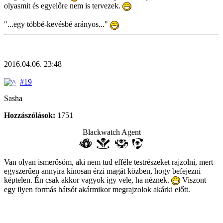
olyasmit és egyelőre nem is tervezek.
"...egy többé-kevésbé arányos..."
2016.04.06. 23:48
#19
Sasha
Hozzászólások:
1751
Blackwatch Agent
Van olyan ismerősöm, aki nem tud efféle testrészeket rajzolni, mert
egyszerűen annyira kínosan érzi magát közben, hogy befejezni
képtelen. Én csak akkor vagyok így vele, ha néznek.
Viszont
egy ilyen formás hátsót akármikor megrajzolok akárki előtt.