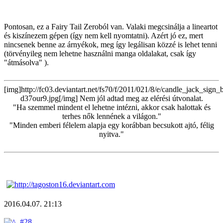
Pontosan, ez a Fairy Tail Zeroból van. Valaki megcsinálja a lineartot
és kiszínezem gépen (így nem kell nyomtatni). Azért jó ez, mert
nincsenek benne az árnyékok, meg így legálisan közzé is lehet tenni
(törvényileg nem lehetne használni manga oldalakat, csak így
"átmásolva" ).
[img]http://fc03.deviantart.net/fs70/f/2011/021/8/e/candle_jack_sign
d37our9.jpg[/img] Nem jól adtad meg az elérési útvonalat.
"Ha szemmel mindent el lehetne intézni, akkor csak halottak és
terhes nők lennének a világon."
"Minden emberi félelem alapja egy korábban becsukott ajtó, félig
nyitva."
2016.04.07. 21:13
#28