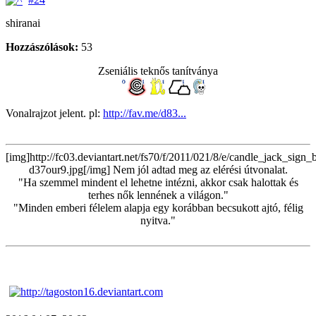
shiranai
Hozzászólások:
53
Zseniális teknős tanítványa
Vonalrajzot jelent. pl:
http://fav.me/d83...
[img]http://fc03.deviantart.net/fs70/f/2011/021/8/e/candle_jack_sign
d37our9.jpg[/img] Nem jól adtad meg az elérési útvonalat.
"Ha szemmel mindent el lehetne intézni, akkor csak halottak és
terhes nők lennének a világon."
"Minden emberi félelem alapja egy korábban becsukott ajtó, félig
nyitva."