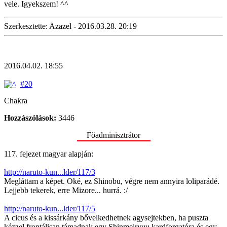
vele. Igyekszem! ^^
Szerkesztette: Azazel - 2016.03.28. 20:19
2016.04.02. 18:55
#20
Chakra
Hozzászólások:
3446
Főadminisztrátor
117. fejezet magyar alapján:
http://naruto-kun...lder/117/3
Megláttam a képet. Oké, ez Shinobu, végre nem annyira loliparádé.
Lejjebb tekerek, erre Mizore... hurrá. :/
http://naruto-kun...lder/117/5
A cicus és a kissárkány bővelkedhetnek agysejtekben, ha puszta
kézzel frontálisan támadnak egy Shinmeiryuu kardforgatóra és egy