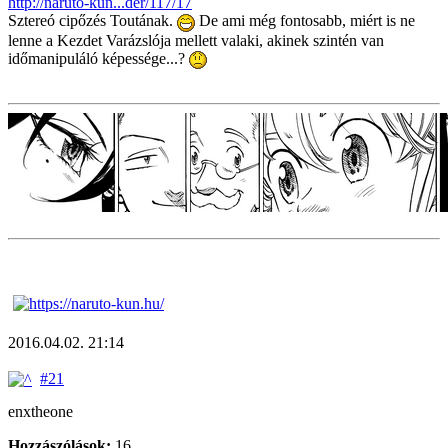
http://naruto-kun...der/117/17
Sztereó cipőzés Toutának.
De ami még fontosabb, miért is ne
lenne a Kezdet Varázslója mellett valaki, akinek szintén van
időmanipuláló képessége...?
2016.04.02. 21:14
#21
enxtheone
Hozzászólások:
16