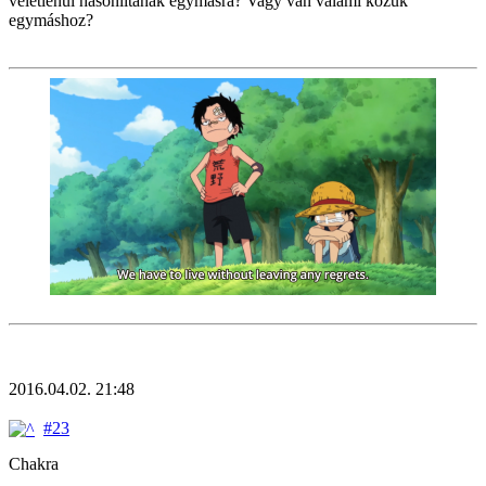
véletlenül hasonlítanak egymásra? Vagy van valami közük
egymáshoz?
2016.04.02. 21:48
#23
Chakra