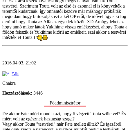
Én csak arra leszek kiváncsi hogy mégis hányan vannak Touta
testvérei. Szerintem Touta volt az első és azonnal el is könyvelték a
teremtői kudarcnak, így onnantól kezdve már máshogy próbálták
megoldani hogy birtokolják ezt a két OP erőt, de idővel úgyis ki fog
derülni hogy Touta az Alfa az egyedek között.XD Amúgy lehet az
hogy annó mikor láttok Yukihime vissza emlékezését, ahogy Touta a
földön fekszik és Yukihime kitörli az emlékeit, szal akkor a testvérei
intézték el Touta-t?
2016.04.03. 21:02
#28
Chakra
Hozzászólások:
3446
Főadminisztrátor
De akkor Fate miért mondta azt, hogy ő végzett Touta szüleivel? És
miért volt az egésznek hazugság szaga?
Vagy akkor Touta "testvérei" már Fate mellett álltak? És igazából
Fate csak kiadta a parancsot, a piszkos munkát pedig a testvérek, pl.