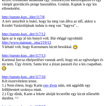
vámpír gravitációs penge használóra. Gratula. Kaptak is egy kis
elfenekelést.
http://naruto-kun...lder/117/8
A terv annyiból is bukó, hogy ha meg van állva az idő, akkor a
Kezdet Varázslójának tudata is meg van "fagyva"...
http://naruto-kun...der/117/12
Igen az is egy jó kis bunyó volt. Bár eléggé egyoldalú:
http://www.mangap...ima/219/12
Várható volt, hogy Kuroumaru kicsit besokkal.
http://naruto-kun...der/117/13
Karinnal furcsa elképzelései vannak arról, hogy mi az egészséges és
mi nem. Úgy érzem, Santa lesz a józan paraszti ész a kis csapatban.
http://naruto-kun...der/117/16
Két észrevételem lenne.
1.) Nem értem, hogy Karin
egy ilyen
után, mit aggódik egy
fellibbentett szoknya miatt.
2.) Úgy tűnik, Karin a fekete alsóját lecserélte egy kicsit nőiesebb
darabra. ^^