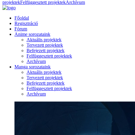
projektek
Felfüggesztett projektek
Archívum
Főoldal
Regisztráció
Fórum
Anime sorozataink
Aktuális projektek
Tervezett projektek
Befejezett projektek
Felfüggesztett projektek
Archívum
Manga sorozataink
Aktuális projektek
Tervezett projektek
Befejezett projektek
Felfüggesztett projektek
Archívum