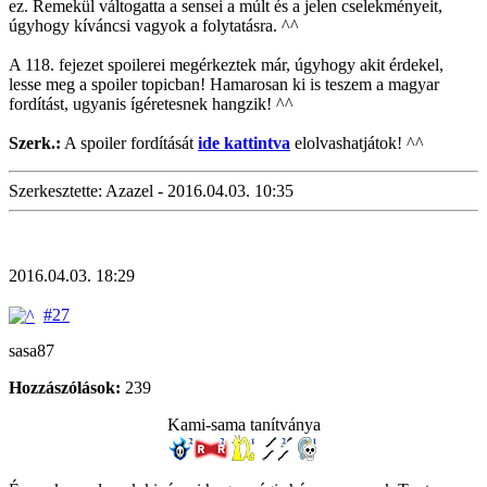
ez. Remekül váltogatta a sensei a múlt és a jelen cselekményeit,
úgyhogy kíváncsi vagyok a folytatásra. ^^
A 118. fejezet spoilerei megérkeztek már, úgyhogy akit érdekel,
lesse meg a spoiler topicban! Hamarosan ki is teszem a magyar
fordítást, ugyanis ígéretesnek hangzik! ^^
Szerk.:
A spoiler fordítását
ide kattintva
elolvashatjátok! ^^
Szerkesztette: Azazel - 2016.04.03. 10:35
2016.04.03. 18:29
#27
sasa87
Hozzászólások:
239
Kami-sama tanítványa