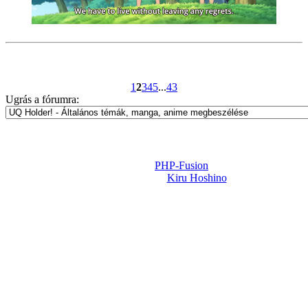
1
2
3
4
5
...
43
Ugrás a fórumra:
Powered by
PHP-Fusion
Design-t készítette:
Kiru Hoshino