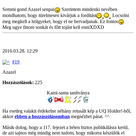
Semmi gond Azazel senpai
Szerintem mindenki nevében
mondhatom, hogy türelmesen kivárjuk a fordítást
Locsolni
meg megkell a hölgyeket, hogy el ne hervadjanak. Ez fontos
Meg ugye finom sonkát és főtt tojást kell enniXDXD
2016.03.28. 12:29
#19
Azazel
Hozzászólások:
225
Kami-sama tanítványa
Ha esetleg valakit érdekelne néhány retusált kép a UQ Holder!-ből,
akkor
ebben a hozzászólásomban
megnézhet párat. ^^
Másik dolog, hogy a 117. fejezet a héten biztos publikálásra kerül,
de azt sajnos még mindig nem tudom, hogy mikorra készülök el