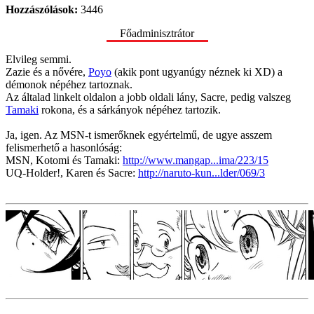
Hozzászólások:
3446
Főadminisztrátor
Elvileg semmi.
Zazie és a nővére,
Poyo
(akik pont ugyanúgy néznek ki XD) a
démonok népéhez tartoznak.
Az általad linkelt oldalon a jobb oldali lány, Sacre, pedig valszeg
Tamaki
rokona, és a sárkányok népéhez tartozik.
Ja, igen. Az MSN-t ismerőknek egyértelmű, de ugye asszem
felismerhető a hasonlóság:
MSN, Kotomi és Tamaki:
http://www.mangap...ima/223/15
UQ-Holder!, Karen és Sacre:
http://naruto-kun...lder/069/3