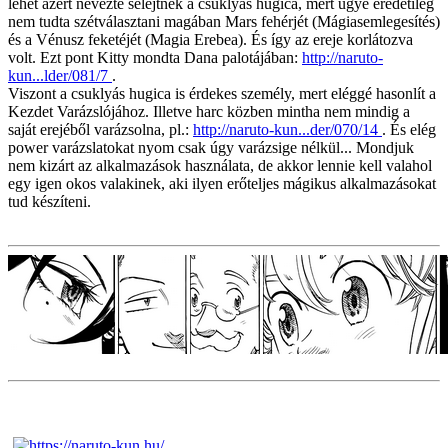
lehet azért nevezte selejtnek a csuklyás hugica, mert ugye eredetileg
nem tudta szétválasztani magában Mars fehérjét (Mágiasemlegesítés)
és a Vénusz feketéjét (Magia Erebea). És így az ereje korlátozva
volt. Ezt pont Kitty mondta Dana palotájában:
http://naruto-
kun...lder/081/7
.
Viszont a csuklyás hugica is érdekes személy, mert eléggé hasonlít a
Kezdet Varázslójához. Illetve harc közben mintha nem mindig a
saját erejéből varázsolna, pl.:
http://naruto-kun...der/070/14
. És elég
power varázslatokat nyom csak úgy varázsige nélkül... Mondjuk
nem kizárt az alkalmazások használata, de akkor lennie kell valahol
egy igen okos valakinek, aki ilyen erőteljes mágikus alkalmazásokat
tud készíteni.