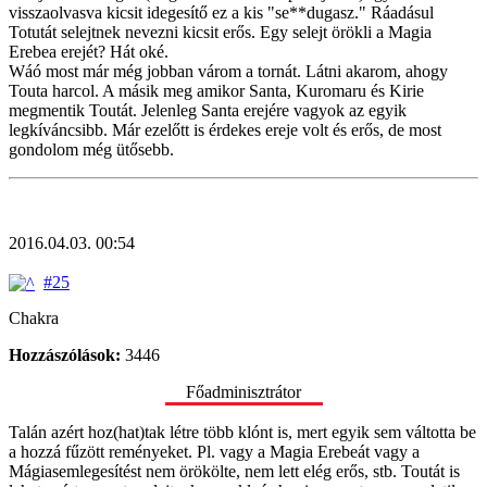
visszaolvasva kicsit idegesítő ez a kis "se**dugasz." Ráadásul
Totutát selejtnek nevezni kicsit erős. Egy selejt örökli a Magia
Erebea erejét? Hát oké.
Wáó most már még jobban várom a tornát. Látni akarom, ahogy
Touta harcol. A másik meg amikor Santa, Kuromaru és Kirie
megmentik Toutát. Jelenleg Santa erejére vagyok az egyik
legkíváncsibb. Már ezelőtt is érdekes ereje volt és erős, de most
gondolom még ütősebb.
2016.04.03. 00:54
#25
Chakra
Hozzászólások:
3446
Főadminisztrátor
Talán azért hoz(hat)tak létre több klónt is, mert egyik sem váltotta be
a hozzá fűzött reményeket. Pl. vagy a Magia Erebeát vagy a
Mágiasemlegesítést nem örökölte, nem lett elég erős, stb. Toutát is