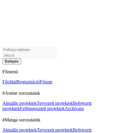
Főmenü
Főoldal
Regisztráció
Fórum
#Anime sorozataink
Aktuális projektek
Tervezett projektek
Befejezett
projektek
Felfüggesztett projektek
Archívum
#Manga sorozataink
Aktuális projektek
Tervezett projektek
Befejezett