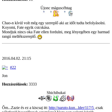
Újonc máguscéhtag
Chao-n kívül volt még egy szereplő aki az időt tudta befolyásolni.
Koyomi, Fate egyik csicskása.
Mondjuk nincs oka Fate ellen fordulni, meg lényegében egy harmad
rangú mellékszereplő.
2016.04.02. 21:15
#22
Jon
Hozzászólások:
3333
Shichibukai
Őm...Zazie és ez a kiscsaj itt:
http://naruto-kun...lder/117/5
-csak