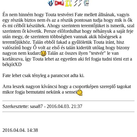
Én nem hinném hogy Touta testvérei Fate mellett állnának, vagyis
egy részük biztos nem és az a részük pontosan tudja hogy mik is ők
és mi célből készültek. Ahogy szerintem teremtőjüket is ismerik, szal
szerintem őt követik. Persze előfordulhat hogy néhányuk a saját feje
után megy, de szerintem többségben vannak akik hűségesek a
teremtőjükhöz. Talán ebből fakad a gyűlöletük Touta iránt, hisz
valószínű hogy Ő volt az első és talán kiderült utólag hogy bizony
nagyon nem kudarc
Talán az összes ilyen "testvér" le van
korlátozva, így Touta lehet az egyetlen aki fel fogja tudni törni ezt a
békjótXD
Fate lehet csak tényleg a parancsot adta ki.
Arra leszek nagyon kíváncsi hogy a csoportképen szereplő tagokat
mikor fogja bemutatni nekünk a sensei
Szerkesztette: sasa87 - 2016.04.03. 21:37
2016.04.04. 14:38