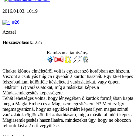
2016.04.03. 10:19
#26
Azazel
Hozzászólások:
225
Kami-sama tanítványa
Chakra klónos elméletéről volt is egyszer szó korábban azt hiszem.
Viszont a csuklyás húgica ugyebár 2 kardot használ. Egyikkel képes
felszabadítani különféle késleltetett varázslatokat, vagy éppen
"eltárolt" (?) varázslatokat, míg a másikkal képes a
Mágiasemlegesítés képességére.
Tehát lehetséges volna, hogy lényegében ő kardok formájában kapta
meg a Magia Erebea és a Mágiasemlegesítés erejét? Mert ez így
megmagyarázná, hogy az egyikkel miért képes ilyen magas szintű
varázslatok rögtönzött felszabadítására, míg a másikkal miért képes a
Mágiasemlegesítés használatára, mindezeket úgy, hogy ne okozzon
felfordulást a 2 erő vegyülése.