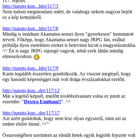
117. fejezet:
http://naruto-kun...lder/117/3
Nem tudom megmondani miért, de valahogy nekem nagyon bejött
ez a kép kettejükről.
http://naruto-kun...lder/117/8
Mindig is imádtam Akamatsu-sensei ilyen "gyerekesen" bemutatott
terveit. Főképp, hogy Akamatsu-sensei nagy JRPG fan, ezáltal
próbálja ilyen esetekben ezeket is belevinni kicsit a magyarázatokba.
^^ Én is nagy JRPG rajongó vagyok, tehát ezek láttán mindig
elmosolyodom.
http://naruto-kun...lder/117/9
Karin legalább ésszerűen gondolkozik. Az viszont meglepő, hogy
egy hasonló képességgel már volt dolga évszázadokkal ezelőtt.
http://naruto-kun...der/117/12
Már a legelső képnél, mielőtt továbbolvastam volna ez jutott az
eszembe: "
Dextra Emittam!!
". ^^
http://naruto-kun...der/117/17
Azt azért gondoltuk, hogy nem lesz olyan egyszerű, mint azt az
ember elsőre hinné. ^^"
Összességében szerintem az elmúlt hetek egyik legjobb fejezete volt