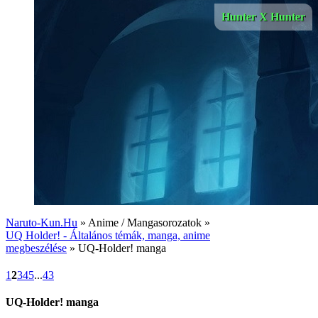
Hunter X Hunter
Naruto-Kun.Hu
» Anime / Mangasorozatok »
UQ Holder! - Általános témák, manga, anime
megbeszélése
» UQ-Holder! manga
1
2
3
4
5
...
43
UQ-Holder! manga