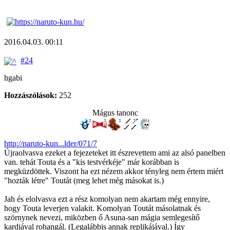
2016.04.03. 00:11
#24
hgabi
Hozzászólások:
252
Mágus tanonc
http://naruto-kun...lder/071/7
Újraolvasva ezeket a fejezeteket itt észrevettem ami az alsó panelben
van. tehát Touta és a "kis testvérkéje" már korábban is
megküzdöttek. Viszont ha ezt nézem akkor tényleg nem értem miért
"hozták létre" Toutát (meg lehet még másokat is.)
Jah és elolvasva ezt a rész komolyan nem akartam még ennyire,
hogy Touta leverjen valakit. Komolyan Toutát másolatnak és
szörnynek nevezi, miközben ő Asuna-san mágia semlegesítő
kardjával rohangál. (Legalábbis annak replikájával.) Így