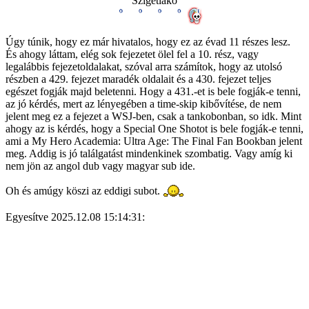
Szigetlakó
Úgy túnik, hogy ez már hivatalos, hogy ez az évad 11 részes lesz.
És ahogy láttam, elég sok fejezetet ölel fel a 10. rész, vagy
legalábbis fejezetoldalakat, szóval arra számítok, hogy az utolsó
részben a 429. fejezet maradék oldalait és a 430. fejezet teljes
egészet fogják majd beletenni. Hogy a 431.-et is bele fogják-e tenni,
az jó kérdés, mert az lényegében a time-skip kibővítése, de nem
jelent meg ez a fejezet a WSJ-ben, csak a tankobonban, so idk. Mint
ahogy az is kérdés, hogy a Special One Shotot is bele fogják-e tenni,
ami a My Hero Academia: Ultra Age: The Final Fan Bookban jelent
meg. Addig is jó találgatást mindenkinek szombatig. Vagy amíg ki
nem jön az angol dub vagy magyar sub ide.
Oh és amúgy köszi az eddigi subot.
Egyesítve 2025.12.08 15:14:31: