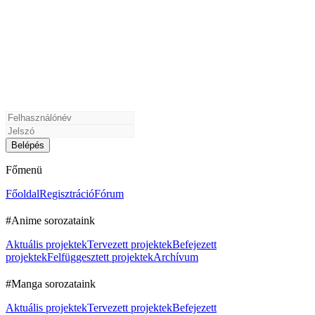
Főmenü
Főoldal
Regisztráció
Fórum
#Anime sorozataink
Aktuális projektek
Tervezett projektek
Befejezett
projektek
Felfüggesztett projektek
Archívum
#Manga sorozataink
Aktuális projektek
Tervezett projektek
Befejezett