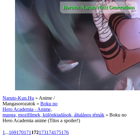
Boruto: Naruto Next Generations
Naruto-Kun.Hu
» Anime /
Mangasorozatok »
Boku no
Hero Academia - Anime,
manga, mozifilmek, különkiadások, általános témák
» Boku no
Hero Academia anime (Tilos a spoiler!)
1
...
169
170
171
172
173
174
175
176