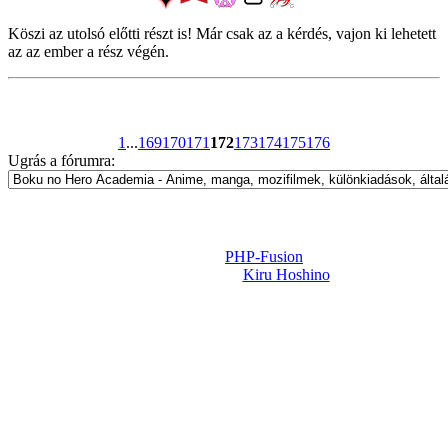
Köszi az utolsó előtti részt is! Már csak az a kérdés, vajon ki lehetett
az az ember a rész végén.
1
...
169
170
171
172
173
174
175
176
Ugrás a fórumra:
Powered by
PHP-Fusion
Design-t készítette:
Kiru Hoshino