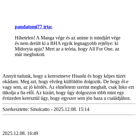
pandatomi77 írta:
Hihetelen! A Manga vége és az anime is mindjárt vége
és nem derült ki a BHA egyik legnagyobb rejtélye: ki
Midoryia apja? Mert az a teória, hogy All For One, az
már megbukott.
Annyit tudunk, hogy a keresztneve Hisashi és hogy képes tüzet
okádani. Meg azt, hogy elvileg külföldön dolgozik. De hogy él-e
vagy sem, az jó kérdés. Az elméletem szerint meghalt, csak Inko ezt
titkolja a fia elől. Az kizárt, hogy úgy dolgozzon több mint egy
évtizeden keresztül úgy, hogy egyszer sem jön haza a családjához.
Szerkesztette: Smolcatto - 2025.12.08. 15:14
2025.12.08. 16:49