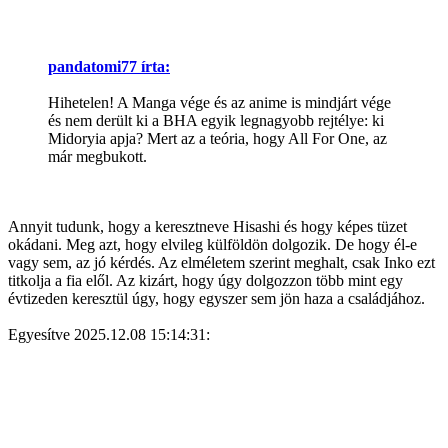
pandatomi77 írta:
Hihetelen! A Manga vége és az anime is mindjárt vége
és nem derült ki a BHA egyik legnagyobb rejtélye: ki
Midoryia apja? Mert az a teória, hogy All For One, az
már megbukott.
Annyit tudunk, hogy a keresztneve Hisashi és hogy képes tüzet
okádani. Meg azt, hogy elvileg külföldön dolgozik. De hogy él-e
vagy sem, az jó kérdés. Az elméletem szerint meghalt, csak Inko ezt
titkolja a fia elől. Az kizárt, hogy úgy dolgozzon több mint egy
évtizeden keresztül úgy, hogy egyszer sem jön haza a családjához.
Egyesítve 2025.12.08 15:14:31: