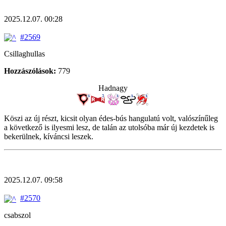
2025.12.07. 00:28
#2569
Csillaghullas
Hozzászólások:
779
Hadnagy
Köszi az új részt, kicsit olyan édes-bús hangulatú volt, valószínűleg
a következő is ilyesmi lesz, de talán az utolsóba már új kezdetek is
bekerülnek, kíváncsi leszek.
2025.12.07. 09:58
#2570
csabszol