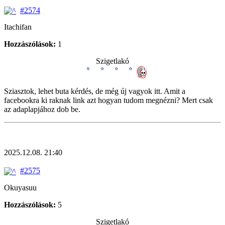
#2574
Itachifan
Hozzászólások:
1
Szigetlakó
Sziasztok, lehet buta kérdés, de még új vagyok itt. Amit a
facebookra ki raknak link azt hogyan tudom megnézni? Mert csak
az adaplapjához dob be.
2025.12.08. 21:40
#2575
Okuyasuu
Hozzászólások:
5
Szigetlakó