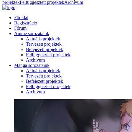
projektek
Felfüggesztett projektek
Archívum
Főoldal
Regisztráció
Fórum
Anime sorozataink
Aktuális projektek
Tervezett projektek
Befejezett projektek
Felfüggesztett projektek
Archívum
Manga sorozataink
Aktuális projektek
Tervezett projektek
Befejezett projektek
Felfüggesztett projektek
Archívum