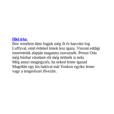
Hiei írta:
Btw remélem látni fogjuk még őt és harcolni fog
Luffyval, emrt érdekel kinek lesz igaza. Viszont eddigi
ismereteink alapján magamra szavaznék. Persze Oda
még húzhat váratlant sőt még örülnék is neki.
Még annyi megjegyzés, ha neked lenne igazad
Magellán egy kis hakival már Yonkou egyike lenne
vagy a tengerészet fővezíre.