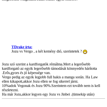
TDrake írta:
Jozu vs Vergo , a két kemény dió, szerintetek ?
Jozu szó szerint a kardforgatók rémálma.Mert a legerősebb
kardforgató az egyik legerősebb támodását könnyedén hárította
.Erős,gyors és jó képessége van.
Vergo pedig az egyik legjobb full hakis a manga során. Ha Law
ellen kikapott,akkor Jozu ellen se fog sikerrel járni.
10%adok Vegonak és Jozu 90%.Szerintem ezt tovább nem is kell
részletezni.
Ha már Jozu,akkor legyen egy Jozu vs Jinbei .(timsekip után)