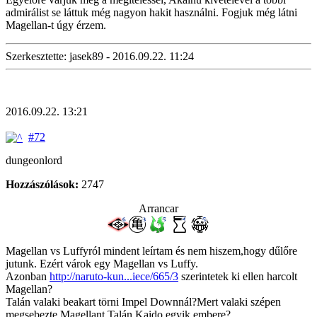
admirálist se láttuk még nagyon hakit használni. Fogjuk még látni
Magellan-t úgy érzem.
Szerkesztette: jasek89 - 2016.09.22. 11:24
2016.09.22. 13:21
#72
dungeonlord
Hozzászólások:
2747
Arrancar
Magellan vs Luffyról mindent leírtam és nem hiszem,hogy dűlőre
jutunk. Ezért várok egy Magellan vs Luffy.
Azonban
http://naruto-kun...iece/665/3
szerintetek ki ellen harcolt
Magellan?
Talán valaki beakart törni Impel Downnál?Mert valaki szépen
megsebezte Magellant.Talán Kaido egyik embere?