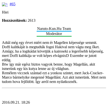
#65
Hiei
Hozzászólások:
2613
Naruto-Kun.Hu Team
Moderátor
Adtál még egy érvet miért nem ér Magellen képessége semmit.
Doffi kalitkáját is megtudták fogni Hakival nem vágta meg őket.
Amúgy, ha a logikádat követjük a kairoseki a legerősebb képesség,
mert Doffi kalitkája se volt képes elvágnixD Eszembe se jutott
eddig.
Btw így már egész biztos vagyok benne, hogy Magellán, akit
ismerünk egy kis kutya lenne az új világban.
Remélem viccnek szántad ezt a yonkou szintet, mert Jack-Cracker-
Marco bármelyike megenné Magellánt. Azt akit ismerünk. Mert nem
tudom hova fejlődött. Így arról nem nyilatkoznék.
2016.09.21. 18:26