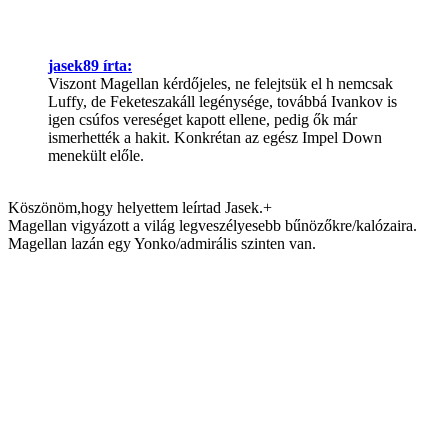
jasek89 írta:
Viszont Magellan kérdőjeles, ne felejtsük el h nemcsak
Luffy, de Feketeszakáll legénysége, továbbá Ivankov is
igen csúfos vereséget kapott ellene, pedig ők már
ismerhették a hakit. Konkrétan az egész Impel Down
menekült előle.
Köszönöm,hogy helyettem leírtad Jasek.+
Magellan vigyázott a világ legveszélyesebb bűnözőkre/kalózaira.
Magellan lazán egy Yonko/admirális szinten van.