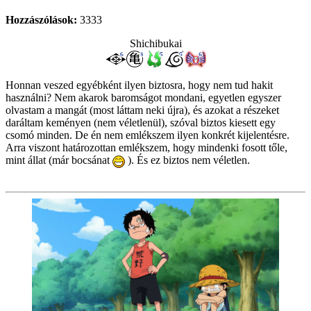
Hozzászólások:
3333
Shichibukai
Honnan veszed egyébként ilyen biztosra, hogy nem tud hakit
használni? Nem akarok baromságot mondani, egyetlen egyszer
olvastam a mangát (most láttam neki újra), és azokat a részeket
daráltam keményen (nem véletlenül), szóval biztos kiesett egy
csomó minden. De én nem emlékszem ilyen konkrét kijelentésre.
Arra viszont határozottan emlékszem, hogy mindenki fosott tőle,
mint állat (már bocsánat
). És ez biztos nem véletlen.