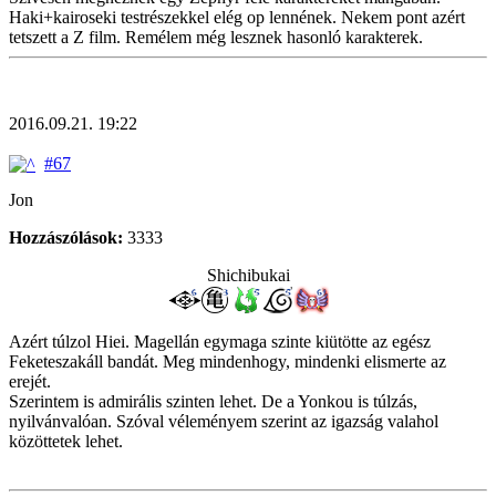
Haki+kairoseki testrészekkel elég op lennének. Nekem pont azért
tetszett a Z film. Remélem még lesznek hasonló karakterek.
2016.09.21. 19:22
#67
Jon
Hozzászólások:
3333
Shichibukai
Azért túlzol Hiei. Magellán egymaga szinte kiütötte az egész
Feketeszakáll bandát. Meg mindenhogy, mindenki elismerte az
erejét.
Szerintem is admirális szinten lehet. De a Yonkou is túlzás,
nyilvánvalóan. Szóval véleményem szerint az igazság valahol
közöttetek lehet.