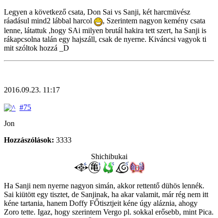
Legyen a következő csata, Don Sai vs Sanji, két harcmüvész
ráadásul mind2 lábbal harcol
, Szerintem nagyon kemény csata
lenne, látattuk ,hogy SAi milyen brutál hakira tett szert, ha Sanji is
rákapcsolna talán egy hajszáll, csak de nyerne. Kiváncsi vagyok ti
mit szóltok hozzá _D
2016.09.23. 11:17
#75
Jon
Hozzászólások:
3333
Shichibukai
Ha Sanji nem nyerne nagyon simán, akkor rettentő dühös lennék.
Sai kiütött egy tisztet, de Sanjinak, ha akar valamit, már rég nem itt
kéne tartania, hanem Doffy FŐtisztjeit kéne úgy aláznia, ahogy
Zoro tette. Igaz, hogy szerintem Vergo pl. sokkal erősebb, mint Pica.