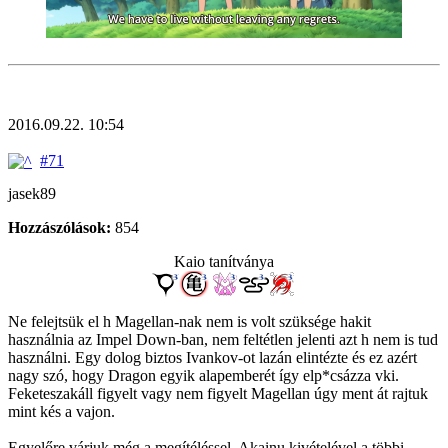
2016.09.22. 10:54
#71
jasek89
Hozzászólások:
854
Kaio tanítványa
Ne felejtsük el h Magellan-nak nem is volt szüksége hakit
használnia az Impel Down-ban, nem feltétlen jelenti azt h nem is tud
használni. Egy dolog biztos Ivankov-ot lazán elintézte és ez azért
nagy szó, hogy Dragon egyik alapemberét így elp*csázza vki.
Feketeszakáll figyelt vagy nem figyelt Magellan úgy ment át rajtuk
mint kés a vajon.
Egyelőre várjuk még a megítéléssel, Akainu kivételével a többi