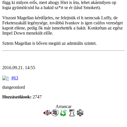
függ ki milyen erős, mert ahogy Hiei is írta, lehet akármilyen op
logia gyümölcsöd ha a hakid sz*rt se ér (lásd Smokert).
Viszont Magellan kérdőjeles, ne felejtsük el h nemcsak Luffy, de
Feketeszakáll legénysége, továbbá Ivankov is igen csúfos vereséget
kapott ellene, pedig ők már ismerhették a hakit. Konkrétan az egész
Impel Down menekült előle.
Sztem Magellan is bőven megüti az admirális szintet.
2016.09.21. 14:55
#63
dungeonlord
Hozzászólások:
2747
Arrancar