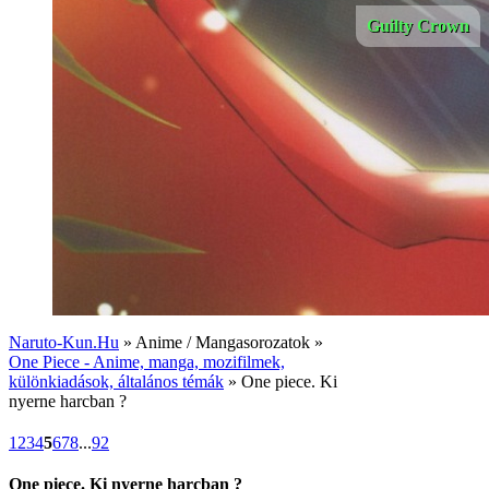
Guilty Crown
Naruto-Kun.Hu
» Anime / Mangasorozatok »
One Piece - Anime, manga, mozifilmek,
különkiadások, általános témák
» One piece. Ki
nyerne harcban ?
1
2
3
4
5
6
7
8
...
92
One piece. Ki nyerne harcban ?