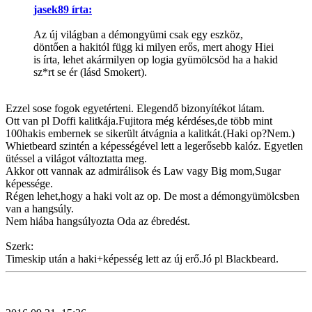
jasek89 írta:
Az új világban a démongyümi csak egy eszköz,
döntően a hakitól függ ki milyen erős, mert ahogy Hiei
is írta, lehet akármilyen op logia gyümölcsöd ha a hakid
sz*rt se ér (lásd Smokert).
Ezzel sose fogok egyetérteni. Elegendő bizonyítékot látam.
Ott van pl Doffi kalitkája.Fujitora még kérdéses,de több mint
100hakis embernek se sikerült átvágnia a kalitkát.(Haki op?Nem.)
Whietbeard szintén a képességével lett a legerősebb kalóz. Egyetlen
ütéssel a világot változtatta meg.
Akkor ott vannak az admirálisok és Law vagy Big mom,Sugar
képessége.
Régen lehet,hogy a haki volt az op. De most a démongyümölcsben
van a hangsúly.
Nem hiába hangsúlyozta Oda az ébredést.
Szerk:
Timeskip után a haki+képesség lett az új erő.Jó pl Blackbeard.