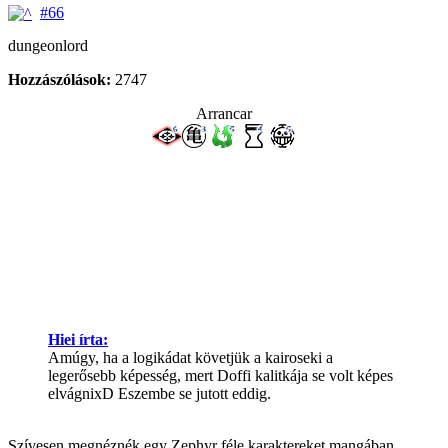
#66
dungeonlord
Hozzászólások:
2747
Arrancar
Hiei írta:
Amúgy, ha a logikádat követjük a kairoseki a
legerősebb képesség, mert Doffi kalitkája se volt képes
elvágnixD Eszembe se jutott eddig.
Szívesen megnéznék egy Zephyr féle karaktereket mangában.