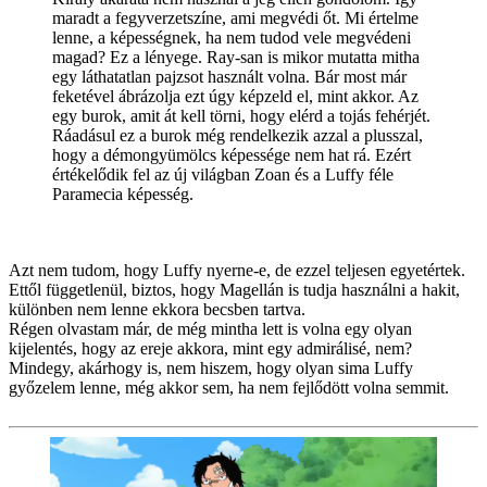
maradt a fegyverzetszíne, ami megvédi őt. Mi értelme
lenne, a képességnek, ha nem tudod vele megvédeni
magad? Ez a lényege. Ray-san is mikor mutatta mitha
egy láthatatlan pajzsot használt volna. Bár most már
feketével ábrázolja ezt úgy képzeld el, mint akkor. Az
egy burok, amit át kell törni, hogy elérd a tojás fehérjét.
Ráadásul ez a burok még rendelkezik azzal a plusszal,
hogy a démongyümölcs képessége nem hat rá. Ezért
értékelődik fel az új világban Zoan és a Luffy féle
Paramecia képesség.
Azt nem tudom, hogy Luffy nyerne-e, de ezzel teljesen egyetértek.
Ettől függetlenül, biztos, hogy Magellán is tudja használni a hakit,
különben nem lenne ekkora becsben tartva.
Régen olvastam már, de még mintha lett is volna egy olyan
kijelentés, hogy az ereje akkora, mint egy admirálisé, nem?
Mindegy, akárhogy is, nem hiszem, hogy olyan sima Luffy
győzelem lenne, még akkor sem, ha nem fejlődött volna semmit.