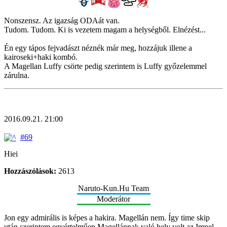
Nonszensz. Az igazság ODAát van.
Tudom. Tudom. Ki is vezetem magam a helységből. Elnézést...
Én egy tápos fejvadászt néznék már meg, hozzájuk illene a
kairoseki+haki kombó.
A Magellan Luffy csörte pedig szerintem is Luffy győzelemmel
zárulna.
2016.09.21. 21:00
#69
Hiei
Hozzászólások:
2613
Naruto-Kun.Hu Team
Moderátor
Jon egy admirális is képes a hakira. Magellán nem. Így time skip
után szerintem egyértelműen Magellánnak való hely volt az Impel