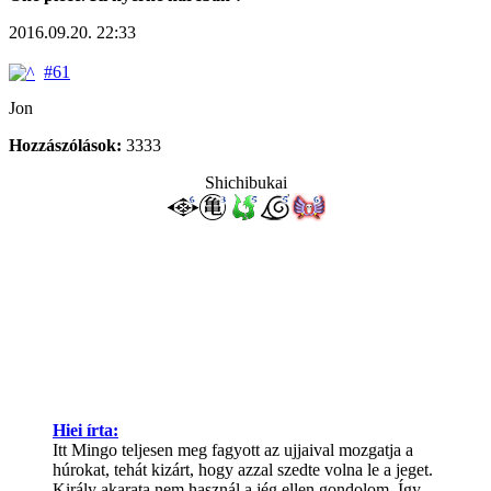
2016.09.20. 22:33
#61
Jon
Hozzászólások:
3333
Shichibukai
Hiei írta:
Itt Mingo teljesen meg fagyott az ujjaival mozgatja a
húrokat, tehát kizárt, hogy azzal szedte volna le a jeget.
Király akarata nem használ a jég ellen gondolom. Így