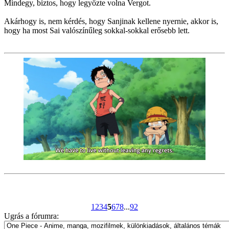
Mindegy, biztos, hogy legyőzte volna Vergot.
Akárhogy is, nem kérdés, hogy Sanjinak kellene nyernie, akkor is,
hogy ha most Sai valószínűleg sokkal-sokkal erősebb lett.
1
2
3
4
5
6
7
8
...
92
Ugrás a fórumra: