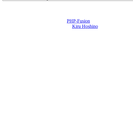
Powered by
PHP-Fusion
Design-t készítette:
Kiru Hoshino