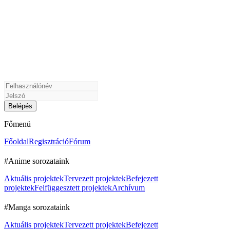
Főmenü
Főoldal
Regisztráció
Fórum
#Anime sorozataink
Aktuális projektek
Tervezett projektek
Befejezett
projektek
Felfüggesztett projektek
Archívum
#Manga sorozataink
Aktuális projektek
Tervezett projektek
Befejezett