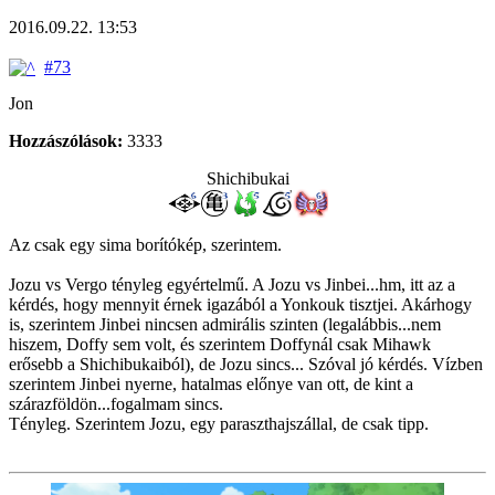
2016.09.22. 13:53
#73
Jon
Hozzászólások:
3333
Shichibukai
Az csak egy sima borítókép, szerintem.
Jozu vs Vergo tényleg egyértelmű. A Jozu vs Jinbei...hm, itt az a
kérdés, hogy mennyit érnek igazából a Yonkouk tisztjei. Akárhogy
is, szerintem Jinbei nincsen admirális szinten (legalábbis...nem
hiszem, Doffy sem volt, és szerintem Doffynál csak Mihawk
erősebb a Shichibukaiból), de Jozu sincs... Szóval jó kérdés. Vízben
szerintem Jinbei nyerne, hatalmas előnye van ott, de kint a
szárazföldön...fogalmam sincs.
Tényleg. Szerintem Jozu, egy paraszthajszállal, de csak tipp.