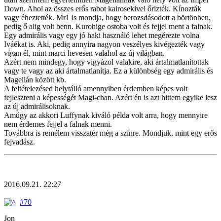
Down. Ahol az összes erős rabot kairosekivel őrizték. Kínozták
vagy éheztették. Mr1 is mondja, hogy berozsdásodott a börtönben,
pedig ő alig volt benn. Kurohige ostoba volt és fejjel ment a falnak.
Egy admirális vagy egy jó haki használó lehet megérezte volna
Iváékat is. Aki, pedig annyira nagyon veszélyes kivégezték vagy
vígan él, mint marci hevesen valahol az új világban.
Azért nem mindegy, hogy vigyázol valakire, aki ártalmatlanítottak
vagy te vagy az aki ártalmatlanítja. Ez a különbség egy admirális és
Magellán között kb.
A feltételezésed helytálló amennyiben érdemben képes volt
fejleszteni a képességét Magi-chan. Azért én is azt hittem egyike lesz
az új admirálisoknak.
Amúgy az akkori Luffynak kiváló példa volt arra, hogy mennyire
nem érdemes fejjel a falnak menni.
Továbbra is remélem visszatér még a színre. Mondjuk, mint egy erős
fejvadász.
2016.09.21. 22:27
#70
Jon