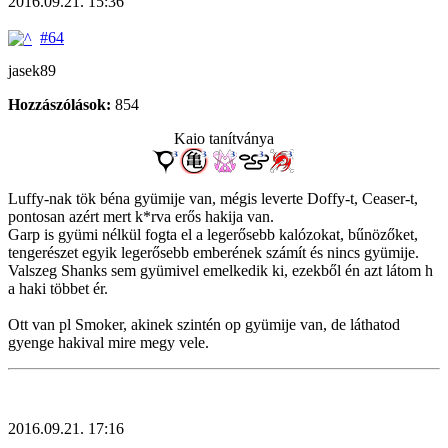
2016.09.21. 15:36
#64
jasek89
Hozzászólások:
854
Kaio tanítványa
Luffy-nak tök béna gyümije van, mégis leverte Doffy-t, Ceaser-t,
pontosan azért mert k*rva erős hakija van.
Garp is gyümi nélkül fogta el a legerősebb kalózokat, bűnözőket,
tengerészet egyik legerősebb emberének számít és nincs gyümije.
Valszeg Shanks sem gyümivel emelkedik ki, ezekből én azt látom h
a haki többet ér.
Ott van pl Smoker, akinek szintén op gyümije van, de láthatod
gyenge hakival mire megy vele.
2016.09.21. 17:16