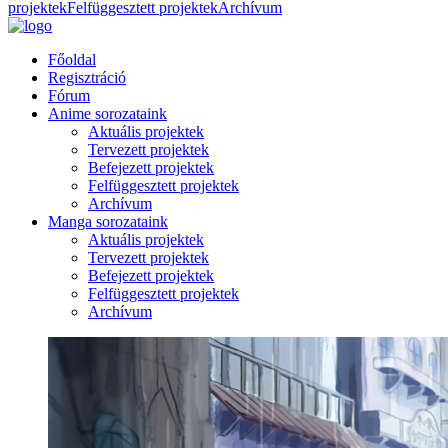
projektek
Felfüggesztett projektek
Archívum
Főoldal
Regisztráció
Fórum
Anime sorozataink
Aktuális projektek
Tervezett projektek
Befejezett projektek
Felfüggesztett projektek
Archívum
Manga sorozataink
Aktuális projektek
Tervezett projektek
Befejezett projektek
Felfüggesztett projektek
Archívum