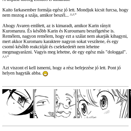
Kaito farkasember formája egész jó lett. Mondjuk kicsit furcsa, hogy
nem mozog a szája, amikor beszél... ^^"
Ahogy Avaren említett, az is kimaradt, amikor Karin rányit
Kuromarura. És később Karin és Kuroumaru beszélgetése is.
Remélem, nagyon remélem, hogy ezt a szálat nem akarják kihagyni,
mert akkor Kuromaru karaktere nagyon sokat veszítene, és egy
csomó később reakcióját és cselekedetét nem lehetne
megmagyarázni. Vagyis meg lehetne, de egy egész más "dologgal".
^^"
Azt viszont el kell ismerni, hogy a rész befejezése jó lett. Pont jó
helyen hagyták abba.