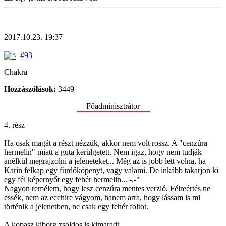
2017.10.23. 19:37
#93
Chakra
Hozzászólások:
3449
Főadminisztrátor
4. rész
Ha csak magát a részt nézzük, akkor nem volt rossz. A "cenzúra
hermelin" miatt a guta kerülgetett. Nem igaz, hogy nem tudják
anélkül megrajzolni a jeleneteket... Még az is jobb lett volna, ha
Karin felkap egy fürdőköpenyt, vagy valami. De inkább takarjon ki
egy fél képernyőt egy fehér hermelin... -.-"
Nagyon remélem, hogy lesz cenzúra mentes verzió. Félreértés ne
essék, nem az ecchire vágyom, hanem arra, hogy lássam is mi
történik a jelenetben, ne csak egy fehér foltot.
A kopasz kiborg zsoldos is kimaradt.