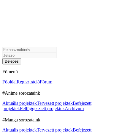
Főmenü
Főoldal
Regisztráció
Fórum
#Anime sorozataink
Aktuális projektek
Tervezett projektek
Befejezett
projektek
Felfüggesztett projektek
Archívum
#Manga sorozataink
Aktuális projektek
Tervezett projektek
Befejezett