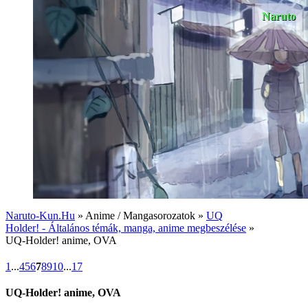
Naruto
Naruto-Kun.Hu
» Anime / Mangasorozatok »
UQ
Holder! - Általános témák, manga, anime megbeszélése
»
UQ-Holder! anime, OVA
1
...
4
5
6
7
8
9
10
...
17
UQ-Holder! anime, OVA