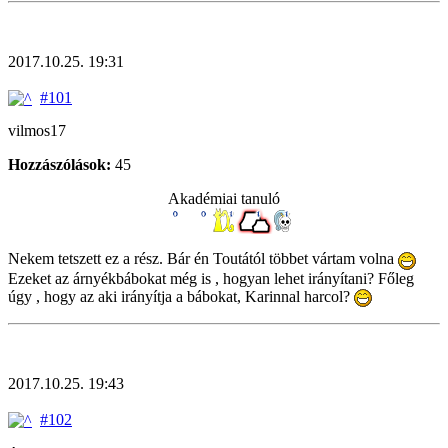
2017.10.25. 19:31
#101
vilmos17
Hozzászólások:
45
Akadémiai tanuló
Nekem tetszett ez a rész. Bár én Toutától többet vártam volna
Ezeket az árnyékbábokat még is , hogyan lehet irányítani? Főleg
úgy , hogy az aki irányítja a bábokat, Karinnal harcol?
2017.10.25. 19:43
#102