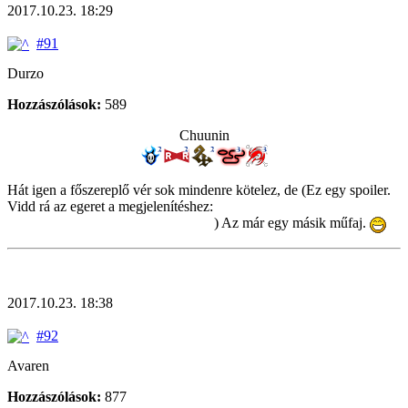
2017.10.23. 18:29
#91
Durzo
Hozzászólások:
589
Chuunin
Hát igen a főszereplő vér sok mindenre kötelez, de (Ez egy spoiler.
Vidd rá az egeret a megjelenítéshez:
arra szerencsére még nem, hogy
gyereket csinálj a nagynénéddel.
) Az már egy másik műfaj.
2017.10.23. 18:38
#92
Avaren
Hozzászólások:
877