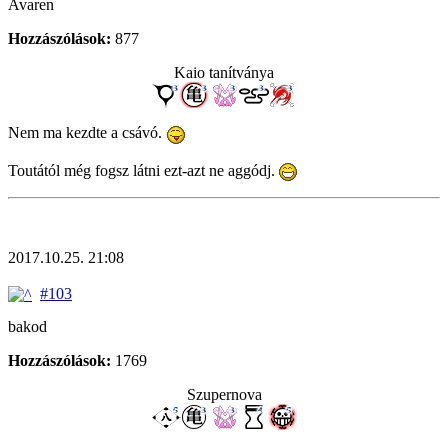
Avaren
Hozzászólások:
877
Kaio tanítványa
Nem ma kezdte a csávó.
Toutától még fogsz látni ezt-azt ne aggódj.
2017.10.25. 21:08
#103
bakod
Hozzászólások:
1769
Szupernova