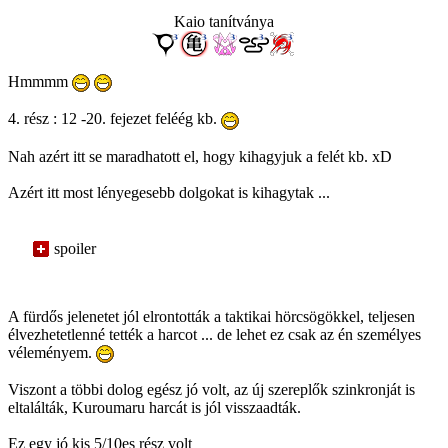
Kaio tanítványa
Hmmmm
4. rész : 12 -20. fejezet feléég kb.
Nah azért itt se maradhatott el, hogy kihagyjuk a felét kb. xD
Azért itt most lényegesebb dolgokat is kihagytak ...
spoiler
A fürdős jelenetet jól elrontották a taktikai hörcsögökkel, teljesen
élvezhetetlenné tették a harcot ... de lehet ez csak az én személyes
véleményem.
Viszont a többi dolog egész jó volt, az új szereplők szinkronját is
eltalálták, Kuroumaru harcát is jól visszaadták.
Ez egy jó kis 5/10es rész volt