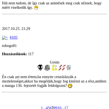
Hát nem tudom, de így csak az animések meg csak néznek, hogy
miért viselkedik így.
2017.10.25. 21:29
#105
robogo81
Hozzászólások:
117
Genin
Én csak azt nem értem,ha ennyire cenzúrázzák a
meztelenséget,akkor ha megérjük,hogy fog kinézni az a rész,amiben
a manga 136. fejezetét fogják feldolgozni?
1
...
4
5
6
7
8
9
10
...
17