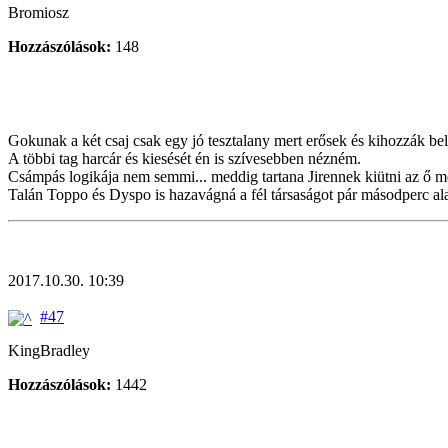
Bromiosz
Hozzászólások:
148
Gokunak a két csaj csak egy jó tesztalany mert erősek és kihozzák bel
A többi tag harcár és kiesését én is szívesebben nézném.
Csámpás logikája nem semmi... meddig tartana Jirennek kiütni az ő me
Talán Toppo és Dyspo is hazavágná a fél társaságot pár másodperc ala
2017.10.30. 10:39
#47
KingBradley
Hozzászólások:
1442