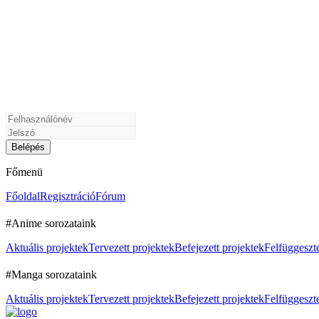
Főmenü
Főoldal
Regisztráció
Fórum
#Anime sorozataink
Aktuális projektek
Tervezett projektek
Befejezett projektek
Felfüggeszte
#Manga sorozataink
Aktuális projektek
Tervezett projektek
Befejezett projektek
Felfüggeszte