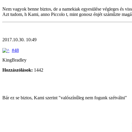
Nem vagyok benne biztos, de a namekiak egyesülése végleges és vissz
Azt tudom, h Kami, anno Piccolo t, mint gonosz énjét száműzte magá
2017.10.30. 10:49
#48
KingBradley
Hozzászólások:
1442
Bár ez se biztos, Kami szerint "valószínűleg nem fogunk szétválni"