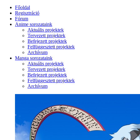
Főoldal
Regisztráció
Fórum
Anime sorozataink
Aktuális projektek
Tervezett projektek
Befejezett projektek
Felfüggesztett projektek
Archívum
Manga sorozataink
Aktuális projektek
Tervezett projektek
Befejezett projektek
Felfüggesztett projektek
Archívum