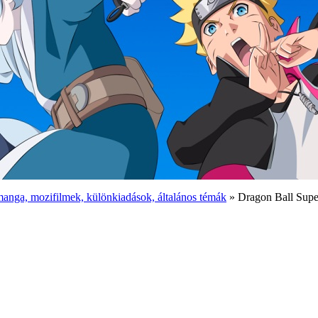
anga, mozifilmek, különkiadások, általános témák
» Dragon Ball Supe