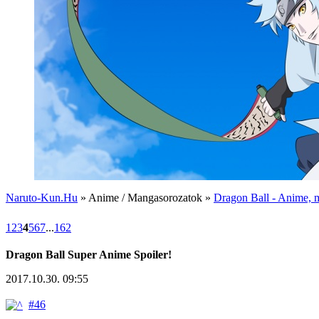
Naruto-Kun.Hu
» Anime / Mangasorozatok »
Dragon Ball - Anime, m
1
2
3
4
5
6
7
...
162
Dragon Ball Super Anime Spoiler!
2017.10.30. 09:55
#46