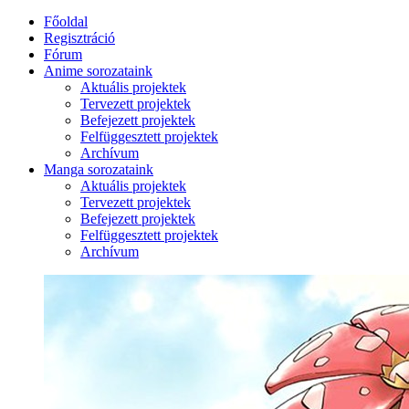
Főoldal
Regisztráció
Fórum
Anime sorozataink
Aktuális projektek
Tervezett projektek
Befejezett projektek
Felfüggesztett projektek
Archívum
Manga sorozataink
Aktuális projektek
Tervezett projektek
Befejezett projektek
Felfüggesztett projektek
Archívum