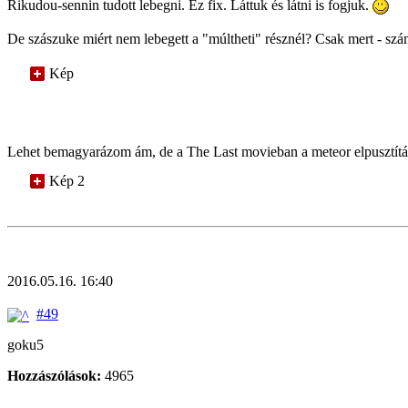
Rikudou-sennin tudott lebegni. Ez fix. Láttuk és látni is fogjuk.
De szászuke miért nem lebegett a "múltheti" résznél? Csak mert - szá
Kép
Lehet bemagyarázom ám, de a The Last movieban a meteor elpusztítása 
Kép 2
2016.05.16. 16:40
#49
goku5
Hozzászólások:
4965