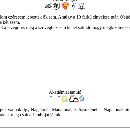
olom ezért sem lebegtek ők sem. Amúgy a 10 farkú elnyelése után Obitó 
a két szem.
 a levegőbe, meg a szöveghez sem kellet sok idő hogy megbizonyosodj
Akadémiai tanuló
gek vannak. Így Nagatonál, Madaránál, és Sasukénél is. Nagatonak ott 
arának meg csak a Limboját láttuk.