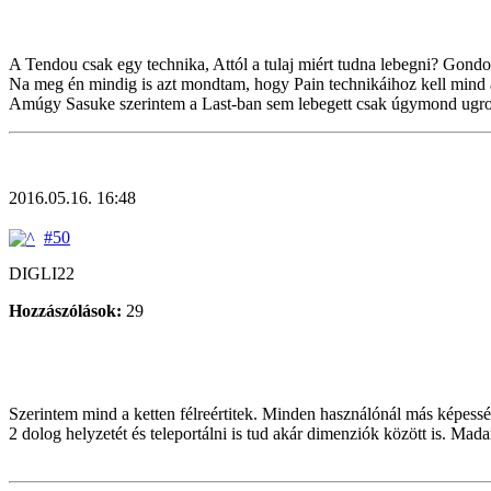
A Tendou csak egy technika, Attól a tulaj miért tudna lebegni? Gond
Na meg én mindig is azt mondtam, hogy Pain technikáihoz kell mind 
Amúgy Sasuke szerintem a Last-ban sem lebegett csak úgymond ugrott
2016.05.16. 16:48
#50
DIGLI22
Hozzászólások:
29
Szerintem mind a ketten félreértitek. Minden használónál más képessé
2 dolog helyzetét és teleportálni is tud akár dimenziók között is. Mad