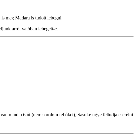
is meg Madara is tudott lebegni.
unk arról valóban lebegett-e.
van mind a 6 út (nem sorolom fel őket), Sasuke ugye feltudja cserélni