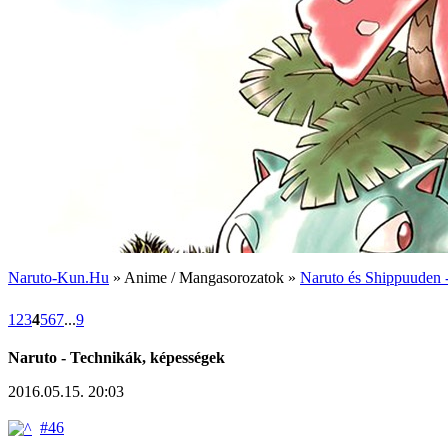
Naruto-Kun.Hu
» Anime / Mangasorozatok »
Naruto és Shippuuden -
1
2
3
4
5
6
7
...
9
Naruto - Technikák, képességek
2016.05.15. 20:03
#46