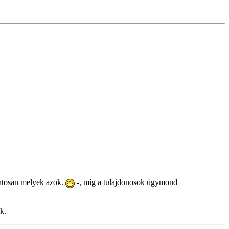
pontosan melyek azok.
-, míg a tulajdonosok úgymond
k.