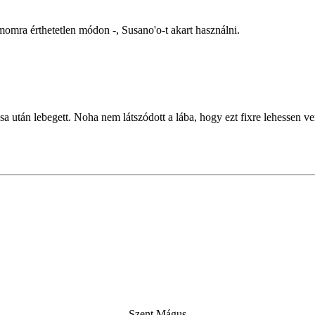
momra érthetetlen módon -, Susano'o-t akart használni.
után lebegett. Noha nem látszódott a lába, hogy ezt fixre lehessen ve
Szent Mágus