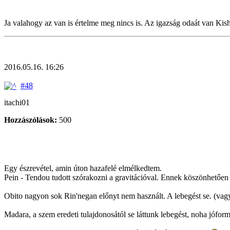
Ja valahogy az van is értelme meg nincs is. Az igazság odaát van Kis
2016.05.16. 16:26
#48
itachi01
Hozzászólások:
500
Egy észrevétel, amin úton hazafelé elmélkedtem.
Pein - Tendou tudott szórakozni a gravitációval. Ennek köszönhetően l
Obito nagyon sok Rin'negan előnyt nem használt. A lebegést se. (va
Madara, a szem eredeti tulajdonosától se láttunk lebegést, noha jóformá