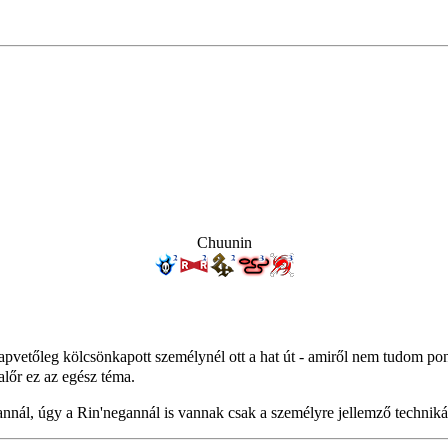
Chuunin
y alapvetőleg kölcsönkapott személynél ott a hat út - amiről nem tudom 
lőr ez az egész téma.
ál, úgy a Rin'negannál is vannak csak a személyre jellemző techniká