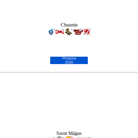
Chuunin
Szent Mágus