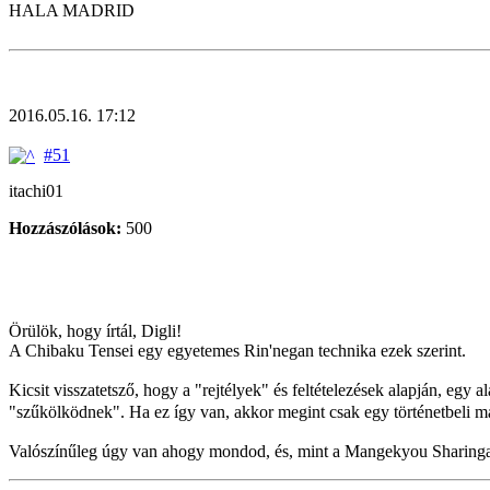
HALA MADRID
2016.05.16. 17:12
#51
itachi01
Hozzászólások:
500
Örülök, hogy írtál, Digli!
A Chibaku Tensei egy egyetemes Rin'negan technika ezek szerint.
Kicsit visszatetsző, hogy a "rejtélyek" és feltételezések alapján, eg
"szűkölködnek". Ha ez így van, akkor megint csak egy történetbeli ma
Valószínűleg úgy van ahogy mondod, és, mint a Mangekyou Sharingann