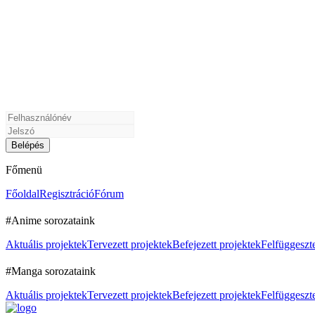
Főmenü
Főoldal
Regisztráció
Fórum
#Anime sorozataink
Aktuális projektek
Tervezett projektek
Befejezett projektek
Felfüggeszte
#Manga sorozataink
Aktuális projektek
Tervezett projektek
Befejezett projektek
Felfüggeszte