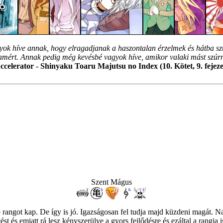
ok híve annak, hogy elragadjanak a haszontalan érzelmek és hátba sz
ért. Annak pedig még kevésbé vagyok híve, amikor valaki mást szúr
ccelerator - Shinyaku Toaru Majutsu no Index (10. Kötet, 9. fejeze
Szent Mágus
 rangot kap. De így is jó. Igazságosan fel tudja majd küzdeni magát. 
t és emiatt rá lesz kényszerülve a gyors fejlődésre és ezáltal a rangja 