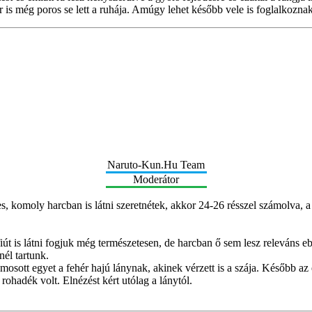
is még poros se lett a ruhája. Amúgy lehet később vele is foglalkoznak
Naruto-Kun.Hu Team
Moderátor
s, komoly harcban is látni szeretnétek, akkor 24-26 résszel számolva, 
s látni fogjuk még természetesen, de harcban ő sem lesz releváns ebbe
nél tartunk.
sott egyet a fehér hajú lánynak, akinek vérzett is a szája. Később az 
rohadék volt. Elnézést kért utólag a lánytól.