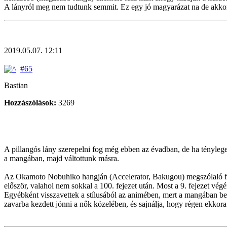
A lányról meg nem tudtunk semmit. Ez egy jó magyarázat na de akkor 
2019.05.07. 12:11
#65
Bastian
Hozzászólások:
3269
A pillangós lány szerepelni fog még ebben az évadban, de ha ténylege
a mangában, majd váltottunk másra.
Az Okamoto Nobuhiko hangján (Accelerator, Bakugou) megszólaló fiút i
először, valahol nem sokkal a 100. fejezet után. Most a 9. fejezet végé
Egyébként visszavettek a stílusából az animében, mert a mangában bemo
zavarba kezdett jönni a nők közelében, és sajnálja, hogy régen ekkora 