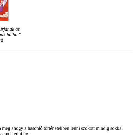
úrjanak az
nak hátba."
t)
Na meg ahogy a hasonló történetekben lenni szokott mindig sokkal
is emelkedni fog.