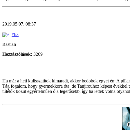
2019.05.07. 08:37
#63
Bastian
Hozzászólások:
3269
Ha már a heti kulisszatitok kimaradt, akkor bedobok egyet én: A pill
Tág fogalom, hogy gyermekkora óta, de Tanjirouhoz képest évekkel tö
túlélők közül egyértelműen ő a legerősebb, így ha lettek volna olyan