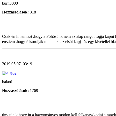
burn3000
Hozzászólások:
318
Csak én hittem azt ,hogy a Főhősünk nem az alap rangot fogja kapni
éreztem ,hogy felsorolják mindenki az elsőt kapja és egy kivétellel bla
2019.05.07. 03:19
#62
bakod
Hozzászólások:
1769
úgy tűnik hogy itt a hagyományos módon kell felkapaszkodni a ranglét