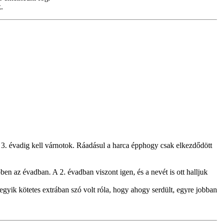
.
a 3. évadig kell várnotok. Ráadásul a harca épphogy csak elkezdődött
n az évadban. A 2. évadban viszont igen, és a nevét is ott halljuk
egyik kötetes extrában szó volt róla, hogy ahogy serdült, egyre jobban