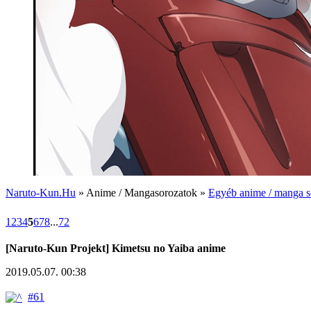
Naruto-Kun.Hu
» Anime / Mangasorozatok »
Egyéb anime / manga s
1
2
3
4
5
6
7
8
...
72
[Naruto-Kun Projekt] Kimetsu no Yaiba anime
2019.05.07. 00:38
#61