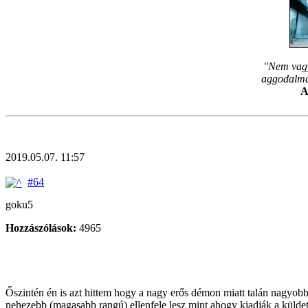
"Nem vagy
aggodalmam
A
2019.05.07. 11:57
#64
goku5
Hozzászólások:
4965
Őszintén én is azt hittem hogy a nagy erős démon miatt talán nagyobb
nehezebb (magasabb rangú) ellenfele lesz mint ahogy kiadják a küldetés