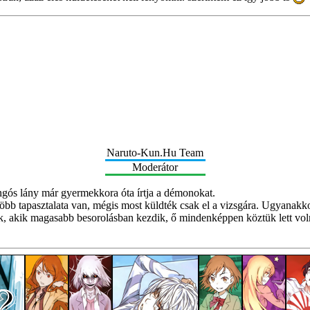
Naruto-Kun.Hu Team
Moderátor
angós lány már gyermekkora óta írtja a démonokat.
bb tapasztalata van, mégis most küldték csak el a vizsgára. Ugyanakko
ok, akik magasabb besorolásban kezdik, ő mindenképpen köztük lett vol