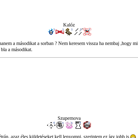
Kalóz
 hanem a másodikat a sorban ? Nem keresem vissza ha nembaj ,hogy mi
 bla a másodikat.
Szupernova
rán, azaz éles küldetéseket kell lenyomni. szerintem ez így jobb is