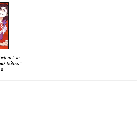
úrjanak az
nak hátba."
t)