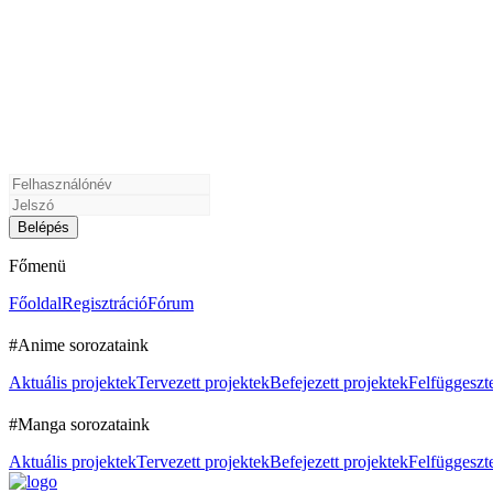
Főmenü
Főoldal
Regisztráció
Fórum
#Anime sorozataink
Aktuális projektek
Tervezett projektek
Befejezett projektek
Felfüggeszte
#Manga sorozataink
Aktuális projektek
Tervezett projektek
Befejezett projektek
Felfüggeszte