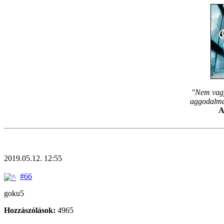
"Nem vagy
aggodalmam
A
2019.05.12. 12:55
#66
goku5
Hozzászólások:
4965