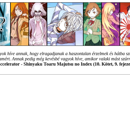
ok híve annak, hogy elragadjanak a haszontalan érzelmek és hátba sz
ért. Annak pedig még kevésbé vagyok híve, amikor valaki mást szúr
ccelerator - Shinyaku Toaru Majutsu no Index (10. Kötet, 9. fejeze