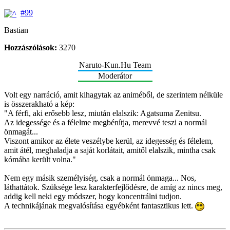
#99
Bastian
Hozzászólások:
3270
Naruto-Kun.Hu Team
Moderátor
Volt egy narráció, amit kihagytak az animéből, de szerintem nélküle
is összerakható a kép:
"A férfi, aki erősebb lesz, miután elalszik: Agatsuma Zenitsu.
Az idegessége és a félelme megbénítja, merevvé teszi a normál
önmagát...
Viszont amikor az élete veszélybe kerül, az idegesség és félelem,
amit átél, meghaladja a saját korlátait, amitől elalszik, mintha csak
kómába került volna."
Nem egy másik személyiség, csak a normál önmaga... Nos,
láthattátok. Szüksége lesz karakterfejlődésre, de amíg az nincs meg,
addig kell neki egy módszer, hogy koncentrálni tudjon.
A technikájának megvalósítása egyébként fantasztikus lett.