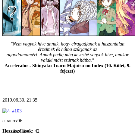
"Nem vagyok híve annak, hogy elragadjanak a haszontalan
érzelmek és hátba szúrjanak az
aggodalmamért. Annak pedig még kevésbé vagyok híve, amikor
valaki mást szúrnak hátba."
Accelerator - Shinyaku Toaru Majutsu no Index (10. Kötet, 9.
fejezet)
2019.06.30. 21:35
#103
caranox96
Hozzászólások:
42