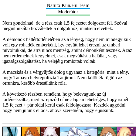
Naruto-Kun.Hu Team
Moderátor
Nem gondolnád, de a rész csak 1,5 fejezetet dolgozott fel. Szóval
megint inkább hozzátettek a dolgokhoz, mintsem elvettek.
A démonok háttértörténetében az a lényeg, hogy nem mindegyikük
volt egy rohadék emberként, így együtt lehet érezni az emberi
mivoltukkal, de arra nincs mentség, amint démonként tesznek. Azaz
nem érdemelnek kegyelmet, csak megváltást a halállal, vagy
igazságszolgáltatást, ha velejéig romlottak voltak.
A macskás és a vérgyűjtős dolog ugyanaz a kategória, mint a tény,
hogy Tamayo helyrepofozta Tanjirout. Nem kötötték rögtön az
orrunkra, később értesültünk róla.
A következő részben remélem, hogy belevágunk az új
történetszálba, mert az epizód címe alapján lehetséges, hogy ismét
1,5 fejezet + pár oldal kerül csak feldolgozásra. Kezdek aggódni,
hogy nem jutunk el oda, ahová szeretném, hogy eljussunk.