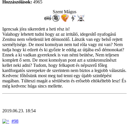
Hozzászólások:
4965
Szent Mágus
Igencsak jóra sikeredett a heti rész is!
Valahogy lehetett tudni hogy az az irritáló, idegesítő nyafogású
Zenitsu nem véletlenül lett démonölő. Látszik van egy belső rejtett
személyisége. De most komolyan nem tud róla vagy mi van? Nem
tudja hogy ki edzett és ki győzte le eddig az útjába eső démonokat?
Ennek a ki vadkan gyereknek is van némi beütése, Nem teljesen
komplett ő sem. De most komolyan pont azt a szinkronszínészt
kellet neki adni? Tudom, hogy felkapott és népszerű főleg
kardforgatós szerepekre de szerintem nem biztos a legjobb választás.
Kedvenc főhősünk most meg tud tenni egy újabb szintlépést
magában. Túlteszi magát a sérülésein és erősebb eltökéltebb lesz! És
még kedvenc húga sincs mellette.
2019.06.23. 18:54
#98