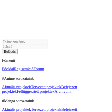
Főmenü
Főoldal
Regisztráció
Fórum
#Anime sorozataink
Aktuális projektek
Tervezett projektek
Befejezett
projektek
Felfüggesztett projektek
Archívum
#Manga sorozataink
Aktuális projektek
Tervezett projektek
Befejezett