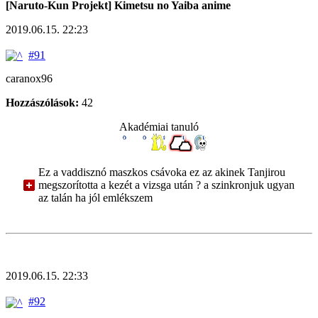
[Naruto-Kun Projekt] Kimetsu no Yaiba anime
2019.06.15. 22:23
#91
caranox96
Hozzászólások:
42
Akadémiai tanuló
Ez a vaddisznó maszkos csávoka ez az akinek Tanjirou
megszorította a kezét a vizsga után ? a szinkronjuk ugyan
az talán ha jól emlékszem
2019.06.15. 22:33
#92