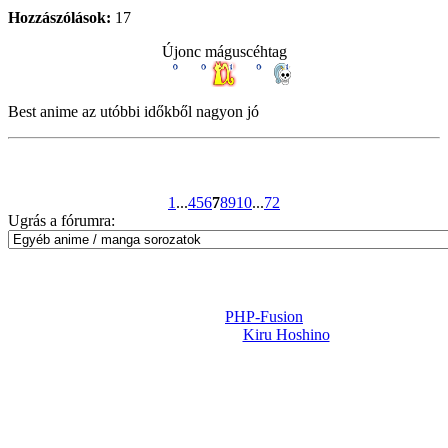
Hozzászólások:
17
Újonc máguscéhtag
Best anime az utóbbi időkből nagyon jó
1
...
4
5
6
7
8
9
10
...
72
Ugrás a fórumra:
Powered by
PHP-Fusion
Design-t készítette:
Kiru Hoshino