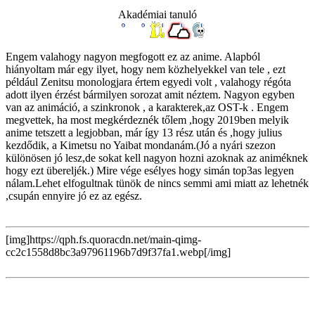
Akadémiai tanuló
Engem valahogy nagyon megfogott ez az anime. Alapból
hiányoltam már egy ilyet, hogy nem közhelyekkel van tele , ezt
például Zenitsu monologjara értem egyedi volt , valahogy régóta
adott ilyen érzést bármilyen sorozat amit néztem. Nagyon egyben
van az animáció, a szinkronok , a karakterek,az OST-k . Engem
megvettek, ha most megkérdeznék tőlem ,hogy 2019ben melyik
anime tetszett a legjobban, már így 13 rész után és ,hogy julius
kezdődik, a Kimetsu no Yaibat mondanám.(Jó a nyári szezon
különösen jó lesz,de sokat kell nagyon hozni azoknak az animéknek
hogy ezt übereljék.) Mire vége esélyes hogy simán top3as legyen
nálam.Lehet elfogultnak tünök de nincs semmi ami miatt az lehetnék
,csupán ennyire jó ez az egész.
[img]https://qph.fs.quoracdn.net/main-qimg-
cc2c1558d8bc3a97961196b7d9f37fa1.webp[/img]