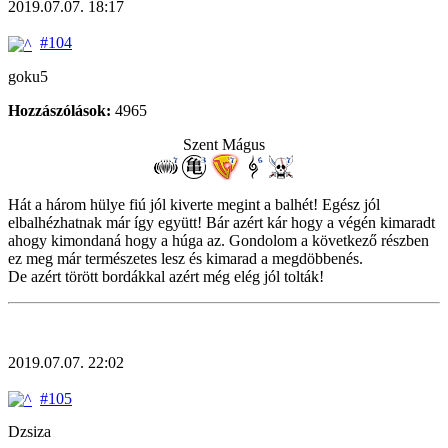
2019.07.07. 18:17
#104
goku5
Hozzászólások:
4965
Szent Mágus
Hát a három hülye fiú jól kiverte megint a balhét! Egész jól
elbalhézhatnak már így együtt! Bár azért kár hogy a végén kimaradt
ahogy kimondaná hogy a húga az. Gondolom a következő részben
ez meg már természetes lesz és kimarad a megdöbbenés.
De azért törött bordákkal azért még elég jól tolták!
2019.07.07. 22:02
#105
Dzsiza