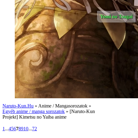
Yomi no Tsugai
Naruto-Kun.Hu
» Anime / Mangasorozatok »
Egyéb anime / manga sorozatok
» [Naruto-Kun
Projekt] Kimetsu no Yaiba anime
1
...
4
5
6
7
8
9
10
...
72