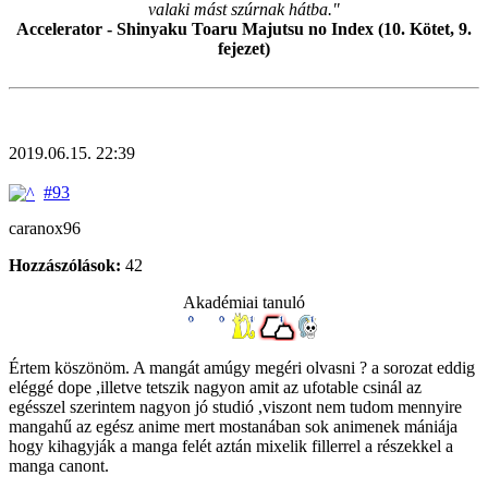
valaki mást szúrnak hátba."
Accelerator - Shinyaku Toaru Majutsu no Index (10. Kötet, 9.
fejezet)
2019.06.15. 22:39
#93
caranox96
Hozzászólások:
42
Akadémiai tanuló
Értem köszönöm. A mangát amúgy megéri olvasni ? a sorozat eddig
eléggé dope ,illetve tetszik nagyon amit az ufotable csinál az
egésszel szerintem nagyon jó studió ,viszont nem tudom mennyire
mangahű az egész anime mert mostanában sok animenek mániája
hogy kihagyják a manga felét aztán mixelik fillerrel a részekkel a
manga canont.