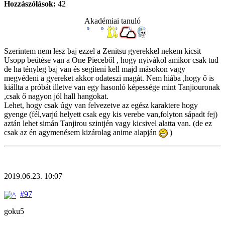
Hozzászólások:
42
Akadémiai tanuló
Szerintem nem lesz baj ezzel a Zenitsu gyerekkel nekem kicsit
Usopp beütése van a One Pieceből , hogy nyivákol amikor csak tud
de ha tényleg baj van és segíteni kell majd másokon vagy
megvédeni a gyereket akkor odateszi magát. Nem hiába ,hogy ő is
kiállta a próbát illetve van egy hasonló képessége mint Tanjiouronak
,csak ő nagyon jól hall hangokat.
Lehet, hogy csak úgy van felvezetve az egész karaktere hogy
gyenge (fél,varjú helyett csak egy kis verebe van,folyton sápadt fej)
aztán lehet simán Tanjirou szintjén vagy kicsivel alatta van. (de ez
csak az én agymenésem kizárolag anime alapján
)
2019.06.23. 10:07
#97
goku5