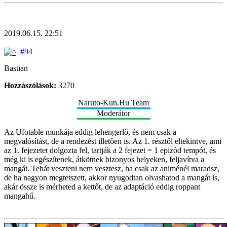
2019.06.15. 22:51
#94
Bastian
Hozzászólások:
3270
Naruto-Kun.Hu Team
Moderátor
Az Ufotable munkája eddig lehengerlő, és nem csak a
megvalósítást, de a rendezést illetően is. Az 1. résztől eltekintve, ami
az 1. fejezetet dolgozta fel, tartják a 2 fejezet = 1 epizód tempót, és
még ki is egészítenek, átkötnek bizonyos helyeken, feljavítva a
mangát. Tehát veszteni nem vesztesz, ha csak az animénél maradsz,
de ha nagyon megtetszett, akkor nyugodtan olvashatod a mangát is,
akár össze is mérheted a kettőt, de az adaptáció eddig roppant
mangahű.