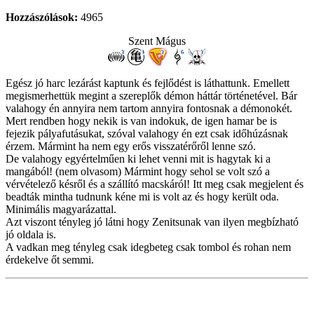
Hozzászólások:
4965
Szent Mágus
Egész jó harc lezárást kaptunk és fejlődést is láthattunk. Emellett
megismerhettük megint a szereplők démon háttár történetével. Bár
valahogy én annyira nem tartom annyira fontosnak a démonokét.
Mert rendben hogy nekik is van indokuk, de igen hamar be is
fejezik pályafutásukat, szóval valahogy én ezt csak időhúzásnak
érzem. Mármint ha nem egy erős visszatérőről lenne szó.
De valahogy egyértelműen ki lehet venni mit is hagytak ki a
mangából! (nem olvasom) Mármint hogy sehol se volt szó a
vérvételező késről és a szállító macskáról! Itt meg csak megjelent és
beadták mintha tudnunk kéne mi is volt az és hogy került oda.
Minimális magyarázattal.
Azt viszont tényleg jó látni hogy Zenitsunak van ilyen megbízható
jó oldala is.
A vadkan meg tényleg csak idegbeteg csak tombol és rohan nem
érdekelve őt semmi.