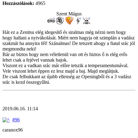
Hozzászólások:
4965
Szent Mágus
Hát ez a Zenitsu elég idegesítő és siralmas még nézni nem hogy
hogy hallani a nyivákolását. Miért nem hagyja ott szimplán a vadász
szakmát ha annyira fél! Szánalmas! De tetszett ahogy a fiatal srác jól
megmondta neki!
Bár az biztos hogy nem véletlenül van ott és biztos ő is elég erős
lehet csak a fejével vannak bajok.
Viszont ez a vadkan srác már előre tetszik a temperamentumával.
Vele viszont lehet éppen ez lesz majd a baj. Majd meglátjuk.
De csak felbukkant az újabb ellenség az Openingből és a 3 vadász
srác is kezd összegyűlni.
2019.06.16. 11:14
#96
caranox96