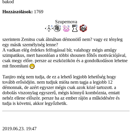
bakod
Hozzászólások:
1769
Szupernova
szerintem Zenitsu csak álmában démonölő nem? vagy ez tényleg
egy másik személyiség lenne?
A vadkan elég érdekes felfogással bír, valahogy mégis amúgy
szimpatikus, mert hasonlóan a többi shounen főhős motivációjával,
csak megy előre. persze az eszközökön és a gondolkodáson lehetne
mit finomítani
Tanjiro még nem tudja, de ez a lehető legjobb lehetőség hogy
tovább erősödjön. nem tudjuk mióta nem tagja a legjobb 12
démonnak, de azért egyszer mégis csak azok közé tartozott. a
dobolás viszonylag egyszerű, mégis könnyű kombóznia, emiatt
nehéz ellene először. persze ha az ember rájön a működésére és
tudja is követni, akkor legyőzhetik.
2019.06.23. 19:47