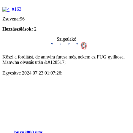
#163
Zsuvenar96
Hozzászólások:
2
Szigetlakó
Köszi a forditást, de annyira furcsa még nekem ez FUG gyilkosa,
Manwha olvasás után &#128517;
Egyesítve 2024.07.23 01:07:26:
burn3000 írta: