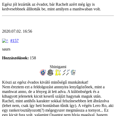
Egész jól lezárták az évadot, bár Rachelt azért még így is
kedvesebbnek állították be, mint amilyen a manhwaban volt.
2020.07.02. 16:56
#157
saurs
Hozzászólások:
158
Shinigami
Köszi az egész évados kiváló minőségű munkátokat!
Nem éreztem ezt a feldolgozást annnyira lenyűgözőnek, mint a
manhwat anno, de a lényeg át lett adva. A különbségek és a
kihagyott jelenetek kicsit keserű szájízt hagynak maguk után.
Rachel, mint antihős karakter sokkal felszínesebben lett ábrázolva
(lehet nem, csak így heti bontásban tűnik így). A végén Lero Ro, aki
egy ranker/osztályozott(?) mégegyszer megmássza a tornyot... Ez
egy kicsit fura volt, valamint Quantot nem hívja magával, hanem