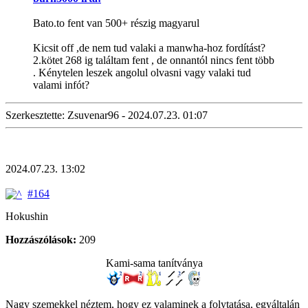
Bato.to fent van 500+ részig magyarul
Kicsit off ,de nem tud valaki a manwha-hoz fordítást?
2.kötet 268 ig találtam fent , de onnantól nincs fent több
. Kénytelen leszek angolul olvasni vagy valaki tud
valami infót?
Szerkesztette: Zsuvenar96 - 2024.07.23. 01:07
2024.07.23. 13:02
#164
Hokushin
Hozzászólások:
209
Kami-sama tanítványa
Nagy szemekkel néztem, hogy ez valaminek a folytatása, egyáltalán