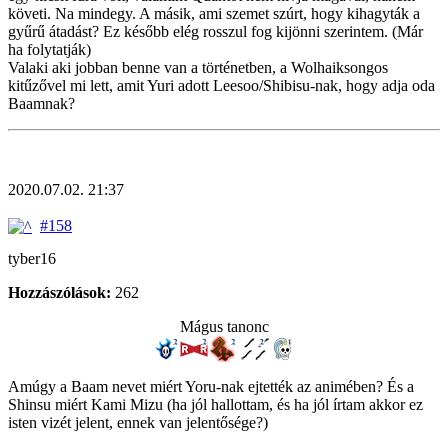
követi. Na mindegy. A másik, ami szemet szúrt, hogy kihagyták a
gyűrű átadást? Ez később elég rosszul fog kijönni szerintem. (Már
ha folytatják)
Valaki aki jobban benne van a történetben, a Wolhaiksongos
kitűzővel mi lett, amit Yuri adott Leesoo/Shibisu-nak, hogy adja oda
Baamnak?
2020.07.02. 21:37
#158
tyber16
Hozzászólások:
262
Mágus tanonc
Amúgy a Baam nevet miért Yoru-nak ejtették az animében? És a
Shinsu miért Kami Mizu (ha jól hallottam, és ha jól írtam akkor ez
isten vizét jelent, ennek van jelentősége?)