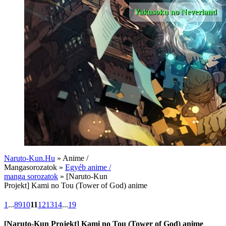
Yakusoku no Neverland
Naruto-Kun.Hu
» Anime /
Mangasorozatok »
Egyéb anime /
manga sorozatok
» [Naruto-Kun
Projekt] Kami no Tou (Tower of God) anime
1
...
8
9
10
11
12
13
14
...
19
[Naruto-Kun Projekt] Kami no Tou (Tower of God) anime