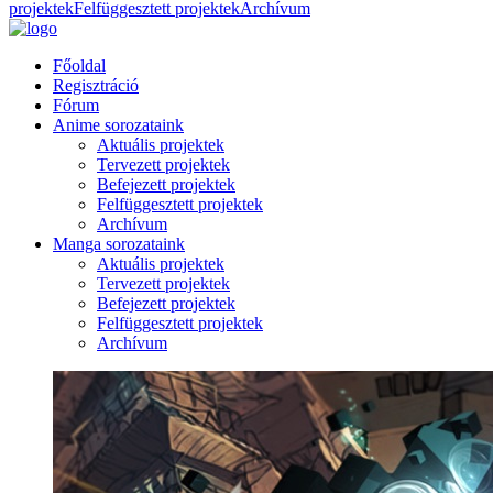
projektek
Felfüggesztett projektek
Archívum
Főoldal
Regisztráció
Fórum
Anime sorozataink
Aktuális projektek
Tervezett projektek
Befejezett projektek
Felfüggesztett projektek
Archívum
Manga sorozataink
Aktuális projektek
Tervezett projektek
Befejezett projektek
Felfüggesztett projektek
Archívum