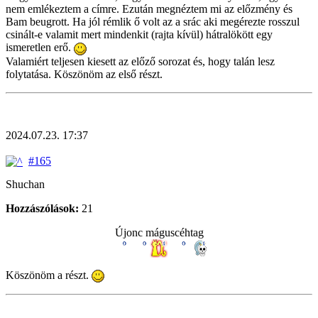
nem emlékeztem a címre. Ezután megnéztem mi az előzmény és
Bam beugrott. Ha jól rémlik ő volt az a srác aki megérezte rosszul
csinált-e valamit mert mindenkit (rajta kívül) hátralökött egy
ismeretlen erő.
Valamiért teljesen kiesett az előző sorozat és, hogy talán lesz
folytatása. Köszönöm az első részt.
2024.07.23. 17:37
#165
Shuchan
Hozzászólások:
21
Újonc máguscéhtag
Köszönöm a részt.