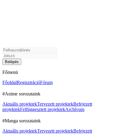
Főmenü
Főoldal
Regisztráció
Fórum
#Anime sorozataink
Aktuális projektek
Tervezett projektek
Befejezett
projektek
Felfüggesztett projektek
Archívum
#Manga sorozataink
Aktuális projektek
Tervezett projektek
Befejezett