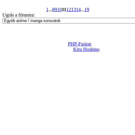
1
...
8
9
10
11
12
13
14
...
19
Ugrás a fórumra:
Powered by
PHP-Fusion
Design-t készítette:
Kiru Hoshino