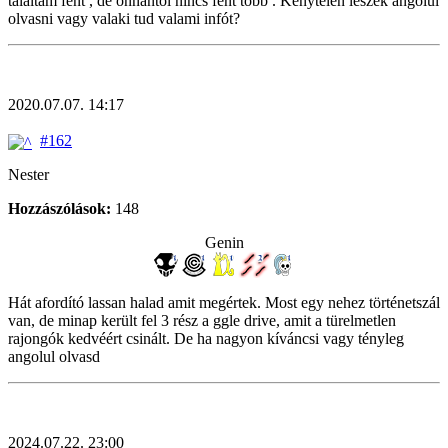
találtam fent , de onnantól nincs fent több . Kénytelen leszek angolul
olvasni vagy valaki tud valami infót?
2020.07.07. 14:17
#162
Nester
Hozzászólások:
148
Genin
Hát afordító lassan halad amit megértek. Most egy nehez történetszál
van, de minap került fel 3 rész a ggle drive, amit a türelmetlen
rajongók kedvéért csinált. De ha nagyon kíváncsi vagy tényleg
angolul olvasd
2024.07.22. 23:00