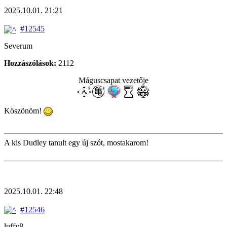
2025.10.01. 21:21
#12545
Severum
Hozzászólások:
2112
Máguscsapat vezetője
Köszönöm!
A kis Dudley tanult egy új szót, mostakarom!
2025.10.01. 22:48
#12546
luffy8