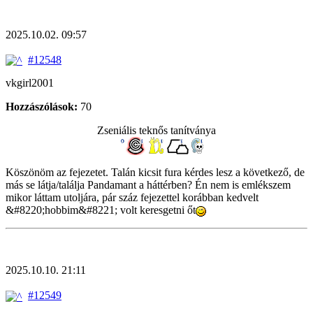
2025.10.02. 09:57
#12548
vkgirl2001
Hozzászólások:
70
Zseniális teknős tanítványa
Köszönöm az fejezetet. Talán kicsit fura kérdes lesz a következő, de
más se látja/találja Pandamant a háttérben? Én nem is emlékszem
mikor láttam utoljára, pár száz fejezettel korábban kedvelt
&#8220;hobbim&#8221; volt keresgetni őt
2025.10.10. 21:11
#12549