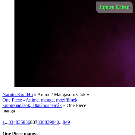
Jujutsu Kaisen
Naruto-Kun.Hu
» Anime / Mangasorozatok »
One Piece - Anime, manga, mozifilmek,
különkiadások, általános témák
» One Piece
manga
1
...
834
835
836
837
838
839
840
...
849
One Piece manga