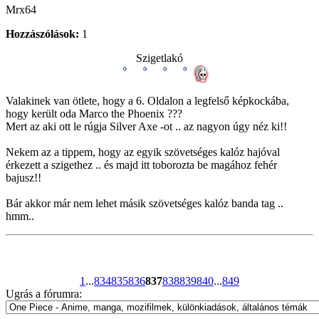
Mrx64
Hozzászólások:
1
Szigetlakó
Valakinek van ötlete, hogy a 6. Oldalon a legfelső képkockába,
hogy került oda Marco the Phoenix ???
Mert az aki ott le rúgja Silver Axe -ot .. az nagyon úgy néz ki!!
Nekem az a tippem, hogy az egyik szövetséges kalóz hajóval
érkezett a szigethez .. és majd itt toborozta be magához fehér
bajusz!!
Bár akkor már nem lehet másik szövetséges kalóz banda tag ..
hmm..
1
...
834
835
836
837
838
839
840
...
849
Ugrás a fórumra: