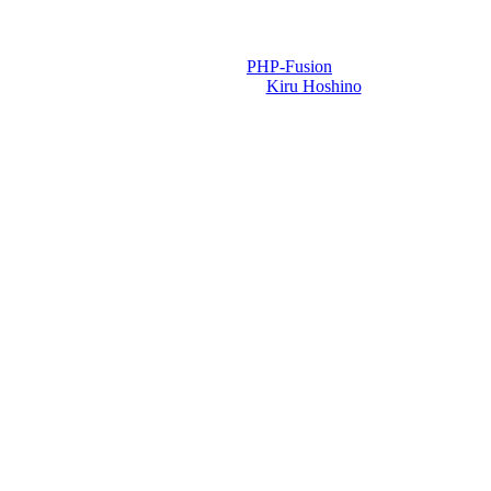
Powered by
PHP-Fusion
Design-t készítette:
Kiru Hoshino