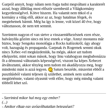
Garpról annyit, hogy nálam nem fogja tudni megváltani a karakterét
azzal, hogy állítólag most először szembesül a Világkormány
kegyetlenségével. Kötve hiszem. Ha valamit nem titkol el a
kormány a világ elől, akkor az az, hogy hatalmas férgek, és
megtehetnek bármit. Még ha így is lenne, volt közel 40 éve, hogy
változtasson, de nem tett semmit.
Szerintem nagyon el van sietve a visszaemlékezésnek ezen része,
halványlila gőzöm sincs mi lesz ennek a vége. Annyi mostanra már
biztos, hogy Sengoku monológja a Rocks kalózokról, úgy ahogy
volt, hazugság és propaganda. Garpnak és Rogernek semmi okuk
nincs Xebec-vel megküzdeniük, ha mégis, akkor azt tudom
elképzelni, mint sokan mások, hogy Imu valahogyan megbabonázza
őt a démonná változtatós képességével, viszont ha képes Xebecet
átváltoztatni, akkor tényleg nem tudom mi akadályozza meg, hogy
mindenki mást is azzá tegyen.
Saturn beszéde, miszerint ebből a
pusztításból valami teljesen új születhet, aminek nem szabad
megtörténnie, valami olyasmit vetít előre, hogy még mindig valami
többről lehet szó.
- Szerinted mikor hal meg egy ember?
(...)
- Amikor elkap egy gyógyíthatatlan betegséget?