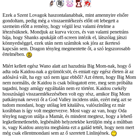
Ezek a Szent Lovagok haszontalanabbak, mint amennyire elsőre
gondoltam, pedig még a visszaemlékezés előtt ott lebegett a
szemeim előtt a remény, hogy végül lesz valami értelme a
létezésüknek. Mondjuk az kurva vicces, és van valami penetráns
bája, hogy Shanks apukáját off-screen intézik el, látszólag játszi
könnyedséggel, ezek után nem számítok sok jóra az ikertesó
kapcsán sem. Dragon tényleg megmentette őt, a szó legszorosabb
értelmében.
Miért kellett egész Wano alatt azt hazudnia Big Mom-nak, hogy ő
adta oda Kaidou-nak a gyümölcsöt, és emiatt egy egész életen át az
adósává vált, ha egy szó nem igaz ebből? Azt értem, hogy Big Mom
nem normális, de Kaidou is csak bólogatott erre, meg sem próbálta
tagadni, hogy amúgy egyáltalán nem ez történt. Kaidou csekély
hosszúságú visszaemlékezésében volt egy rész, amikor Big Mom
patkánynak nevezi őt a God Valley incidens után, ezért még azt se
tudom mondani, hogy utólag lett kitalálva, valószínűleg ez már
korábban is így volt megtervezve. Most vagy az van, hogy Oda
tényleg nagyon utálja a Mamát, és mindent megtesz, hogy a lehető
legkellemetlenebb, legbénább helyzetekbe kerüljön még a múltban
is, vagy Kaidou annyira megbánta ezt a galád tettét, hogy nem mert
még csak ellentmondani sem az ő szeretett Linlinjének.