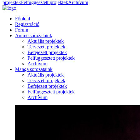
projektek
Felfüggesztett projektek
Archívum
Főoldal
Regisztráció
Fórum
Anime sorozataink
Aktuális projektek
Tervezett projektek
Befejezett projektek
Felfüggesztett projektek
Archívum
Manga sorozataink
Aktuális projektek
Tervezett projektek
Befejezett projektek
Felfüggesztett projektek
Archívum