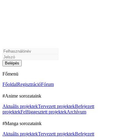
Főmenü
Főoldal
Regisztráció
Fórum
#Anime sorozataink
Aktuális projektek
Tervezett projektek
Befejezett
projektek
Felfüggesztett projektek
Archívum
#Manga sorozataink
Aktuális projektek
Tervezett projektek
Befejezett