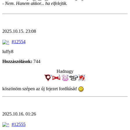
- Nem. Hanem akkor... ha elfelejtik.
2025.10.15. 23:08
#12554
luffy8
Hozzászólások:
744
Hadnagy
köszönöm szépen az új fejezet fordítását!
2025.10.16. 01:26
#12555