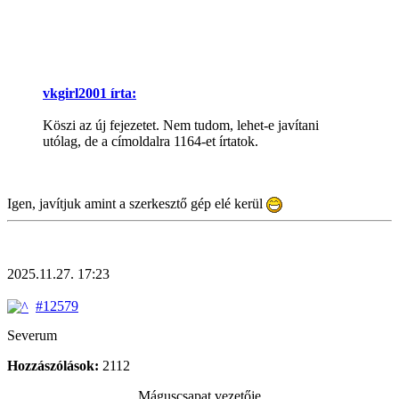
vkgirl2001 írta:
Köszi az új fejezetet. Nem tudom, lehet-e javítani
utólag, de a címoldalra 1164-et írtatok.
Igen, javítjuk amint a szerkesztő gép elé kerül
2025.11.27. 17:23
#12579
Severum
Hozzászólások:
2112
Máguscsapat vezetője