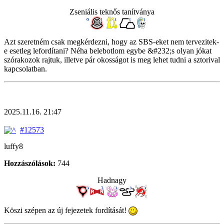
Zseniális teknős tanítványa
Azt szeretném csak megkérdezni, hogy az SBS-eket nem tervezitek-
e esetleg lefordítani? Néha belebotlom egybe &#232;s olyan jókat
szórakozok rajtuk, illetve pár okosságot is meg lehet tudni a sztorival
kapcsolatban.
2025.11.16. 21:47
#12573
luffy8
Hozzászólások:
744
Hadnagy
Köszi szépen az új fejezetek fordítását!