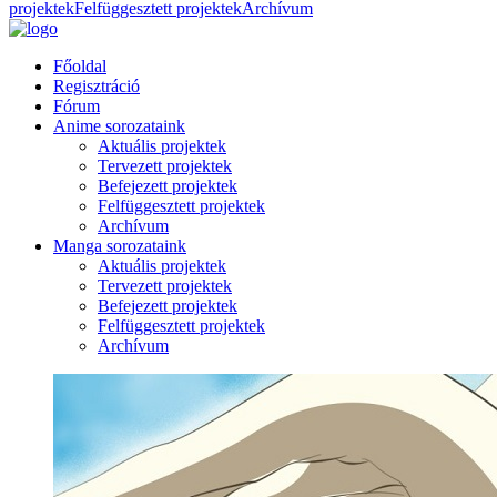
projektek
Felfüggesztett projektek
Archívum
Főoldal
Regisztráció
Fórum
Anime sorozataink
Aktuális projektek
Tervezett projektek
Befejezett projektek
Felfüggesztett projektek
Archívum
Manga sorozataink
Aktuális projektek
Tervezett projektek
Befejezett projektek
Felfüggesztett projektek
Archívum