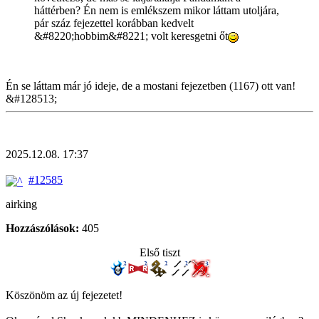
háttérben? Én nem is emlékszem mikor láttam utoljára,
pár száz fejezettel korábban kedvelt
&#8220;hobbim&#8221; volt keresgetni őt
Én se láttam már jó ideje, de a mostani fejezetben (1167) ott van!
&#128513;
2025.12.08. 17:37
#12585
airking
Hozzászólások:
405
Első tiszt
Köszönöm az új fejezetet!