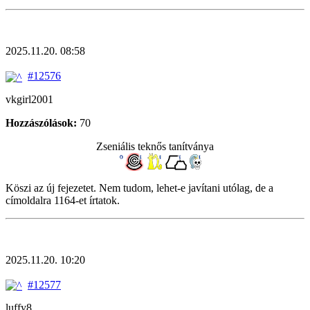
2025.11.20. 08:58
#12576
vkgirl2001
Hozzászólások:
70
Zseniális teknős tanítványa
Köszi az új fejezetet. Nem tudom, lehet-e javítani utólag, de a
címoldalra 1164-et írtatok.
2025.11.20. 10:20
#12577
luffy8