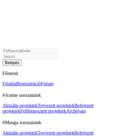
Főmenü
Főoldal
Regisztráció
Fórum
#Anime sorozataink
Aktuális projektek
Tervezett projektek
Befejezett
projektek
Felfüggesztett projektek
Archívum
#Manga sorozataink
Aktuális projektek
Tervezett projektek
Befejezett