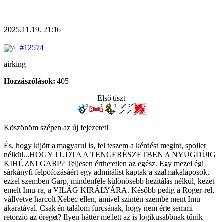
2025.11.19. 21:16
#12574
airking
Hozzászólások:
405
Első tiszt
Köszönöm szépen az új fejezetet!
És, hogy kijött a magyarul is, fel teszem a kérdést megint, spoiler
nélkül...HOGY TUDTA A TENGERÉSZETBEN A NYUGDÍJIG
KIHÚZNI GARP? Teljesen érthetetlen az egész. Egy mezei égi
sárkányfi felpofozásáért egy admirálist kaptak a szalmakalaposok,
ezzel szemben Garp, mindenféle különösebb hezitálás nélkül, kezet
emelt Imu-ra, a VILÁG KIRÁLYÁRA. Később pedig a Roger-rel,
vállvetve harcolt Xebec ellen, amivel szintén szembe ment Imu
akaratával. Csak én találom furcsának, hogy nem érte semmi
retorzió az öreget? Ilyen háttér mellett az is logikusabbnak tűnik