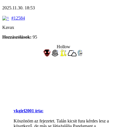
2025.11.30. 18:53
#12584
Kavax
Hozzászólások:
95
Hollow
vkgirl2001 írta:
Köszönöm az fejezetet. Talán kicsit fura kérdes lesz a
következő, de más se látja/találja Pandamant a