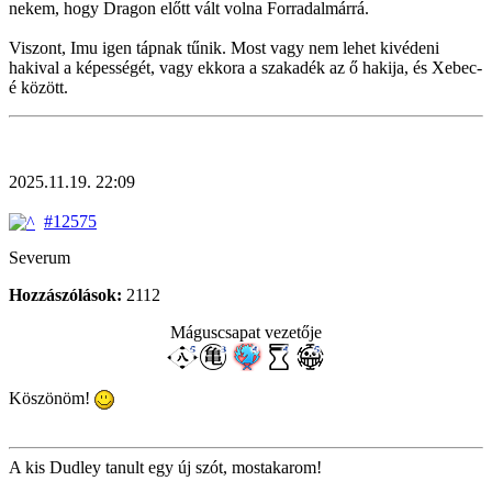
nekem, hogy Dragon előtt vált volna Forradalmárrá.
Viszont, Imu igen tápnak tűnik. Most vagy nem lehet kivédeni
hakival a képességét, vagy ekkora a szakadék az ő hakija, és Xebec-
é között.
2025.11.19. 22:09
#12575
Severum
Hozzászólások:
2112
Máguscsapat vezetője
Köszönöm!
A kis Dudley tanult egy új szót, mostakarom!