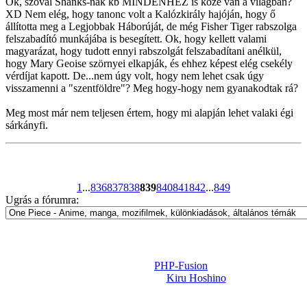
Ok, szóval Shanks-nak kb MINDENHEZ is köze van a világban?
XD Nem elég, hogy tanonc volt a Kalózkirály hajóján, hogy ő
állította meg a Legjobbak Háborúját, de még Fisher Tiger rabszolga
felszabadító munkájába is besegített. Ok, hogy kellett valami
magyarázat, hogy tudott ennyi rabszolgát felszabadítani anélkül,
hogy Mary Geoise szörnyei elkapják, és ehhez képest elég csekély
vérdíjat kapott. De...nem úgy volt, hogy nem lehet csak úgy
visszamenni a "szentföldre"? Meg hogy-hogy nem gyanakodtak rá?
Meg most már nem teljesen értem, hogy mi alapján lehet valaki égi
sárkányfi.
1
...
836
837
838
839
840
841
842
...
849
Ugrás a fórumra:
Powered by
PHP-Fusion
Design-t készítette:
Kiru Hoshino