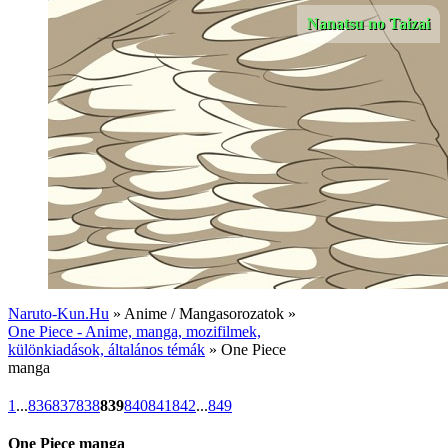
Nanatsu no Taizai
Naruto-Kun.Hu
» Anime / Mangasorozatok »
One Piece - Anime, manga, mozifilmek,
különkiadások, általános témák
» One Piece
manga
1
...
836
837
838
839
840
841
842
...
849
One Piece manga