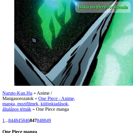
Boku no Hero Academia
Naruto-Kun.Hu
» Anime /
Mangasorozatok »
One Piece - Anime,
manga, mozifilmek, különkiadások,
általános témák
» One Piece manga
1
...
844
845
846
847
848
849
One Piece manga