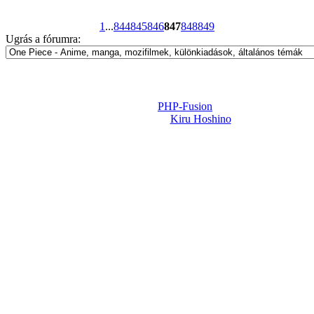
1
...
844
845
846
847
848
849
Ugrás a fórumra:
Powered by
PHP-Fusion
Design-t készítette:
Kiru Hoshino