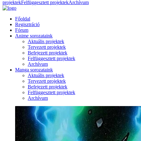
projektek
Felfüggesztett projektek
Archívum
Főoldal
Regisztráció
Fórum
Anime sorozataink
Aktuális projektek
Tervezett projektek
Befejezett projektek
Felfüggesztett projektek
Archívum
Manga sorozataink
Aktuális projektek
Tervezett projektek
Befejezett projektek
Felfüggesztett projektek
Archívum