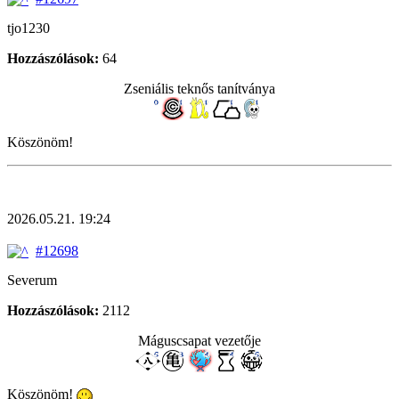
tjo1230
Hozzászólások:
64
Zseniális teknős tanítványa
Köszönöm!
2026.05.21. 19:24
#12698
Severum
Hozzászólások:
2112
Máguscsapat vezetője
Köszönöm!