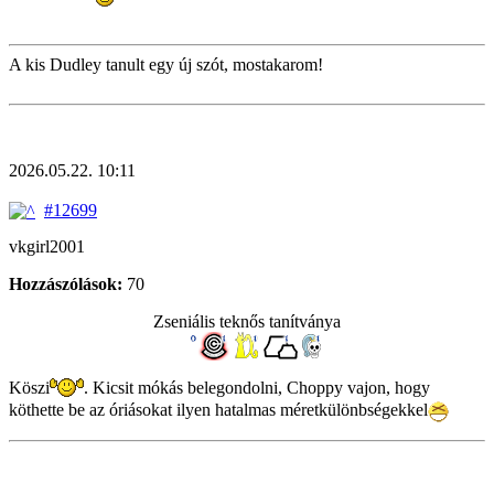
A kis Dudley tanult egy új szót, mostakarom!
2026.05.22. 10:11
#12699
vkgirl2001
Hozzászólások:
70
Zseniális teknős tanítványa
Köszi
. Kicsit mókás belegondolni, Choppy vajon, hogy
köthette be az óriásokat ilyen hatalmas méretkülönbségekkel