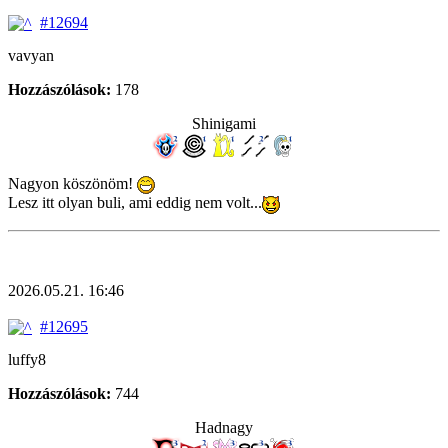
#12694
vavyan
Hozzászólások:
178
Shinigami
Nagyon köszönöm!
Lesz itt olyan buli, ami eddig nem volt...
2026.05.21. 16:46
#12695
luffy8
Hozzászólások:
744
Hadnagy