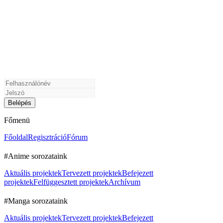
Főmenü
Főoldal
Regisztráció
Fórum
#Anime sorozataink
Aktuális projektek
Tervezett projektek
Befejezett
projektek
Felfüggesztett projektek
Archívum
#Manga sorozataink
Aktuális projektek
Tervezett projektek
Befejezett