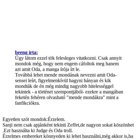
beeng írta:
Úgy látom ezzel tök felesleges vitatkozni. Csak annyit
mondok még, hogy nem engem cáfoltok meg hanem
azt amit Oda, a manga írója írt le.
Továbbá lehet mende mondának nevezni amit Oda-
sensei leírt, figyelmenkívül hagyni hányan és kik
mondták de én még mindig nagyobb hitelességgel
tekintek - a történet szempontjából- ezekre a mangában
feketén fehéren olvasható "mende mondákra" mint a
fanfikciókra.
Egyetlen szót mondok:Érzelem.
Sanji nem csak apjánként tekinti Zeffet,de nagyon sokat köszönhet
.Ezt használta ki Judge és Oda troll.
Érzelmes embereket könnyeden ki lehet használni,még akkor is,ha