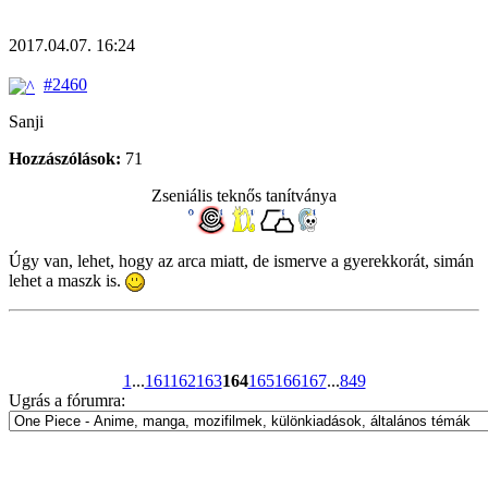
2017.04.07. 16:24
#2460
Sanji
Hozzászólások:
71
Zseniális teknős tanítványa
Úgy van, lehet, hogy az arca miatt, de ismerve a gyerekkorát, simán
lehet a maszk is.
1
...
161
162
163
164
165
166
167
...
849
Ugrás a fórumra: