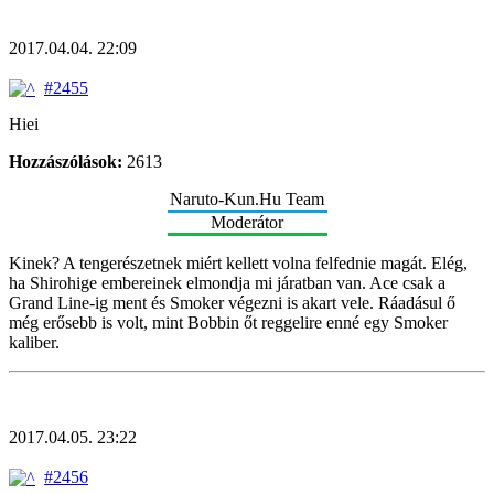
2017.04.04. 22:09
#2455
Hiei
Hozzászólások:
2613
Naruto-Kun.Hu Team
Moderátor
Kinek? A tengerészetnek miért kellett volna felfednie magát. Elég,
ha Shirohige embereinek elmondja mi járatban van. Ace csak a
Grand Line-ig ment és Smoker végezni is akart vele. Ráadásul ő
még erősebb is volt, mint Bobbin őt reggelire enné egy Smoker
kaliber.
2017.04.05. 23:22
#2456