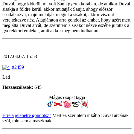
Duval, hogy kiderült mi volt Sanji gyerekkorában, de amikor Duval
sisakja a földre kerül, akkor mutatják Sanjit, ahogy először
csodálkozva, majd mutatják megint a sisakot, akkor viszont
verejtékezve néz. Alapjáraton arra gondol az ember, hogy azért mert
meglátta Duval arcát, de szerintem a sisakot nézve eszébe jutottak a
gyerekkori emlékei, amit akkor még nem tudhattunk.
2017.04.07. 15:53
#2459
Lad
Hozzászólások:
645
Mágus csapat tagja
Erre a jelenetre gondolsz?
Mert ez szerintem inkább Duval arcának
szól, mintsem a maszknak.