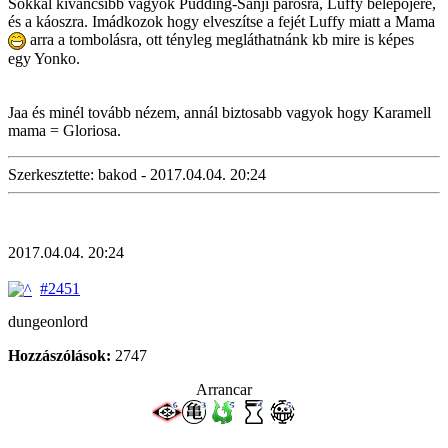
Sokkal kíváncsibb vagyok Pudding-Sanji párosra, Luffy belépőjére,
és a káoszra. Imádkozok hogy elveszítse a fejét Luffy miatt a Mama
arra a tombolásra, ott tényleg megláthatnánk kb mire is képes
egy Yonko.
Jaa és minél tovább nézem, annál biztosabb vagyok hogy Karamell
mama = Gloriosa.
Szerkesztette: bakod - 2017.04.04. 20:24
2017.04.04. 20:24
#2451
dungeonlord
Hozzászólások:
2747
Arrancar