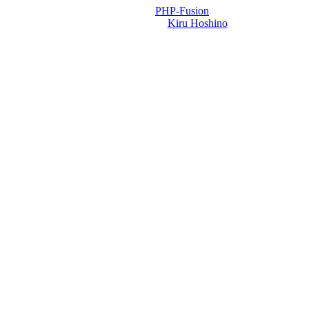
Powered by
PHP-Fusion
Design-t készítette:
Kiru Hoshino