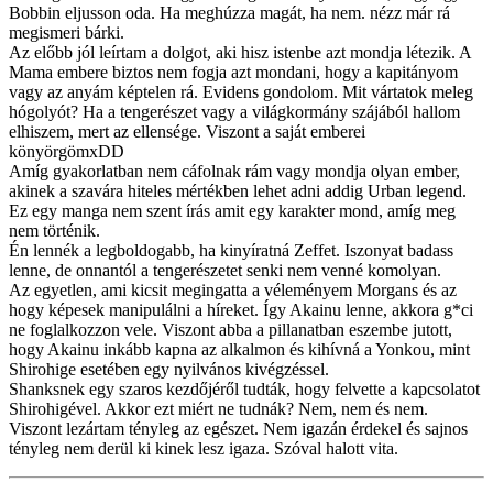
Bobbin eljusson oda. Ha meghúzza magát, ha nem. nézz már rá
megismeri bárki.
Az előbb jól leírtam a dolgot, aki hisz istenbe azt mondja létezik. A
Mama embere biztos nem fogja azt mondani, hogy a kapitányom
vagy az anyám képtelen rá. Evidens gondolom. Mit vártatok meleg
hógolyót? Ha a tengerészet vagy a világkormány szájából hallom
elhiszem, mert az ellensége. Viszont a saját emberei
könyörgömxDD
Amíg gyakorlatban nem cáfolnak rám vagy mondja olyan ember,
akinek a szavára hiteles mértékben lehet adni addig Urban legend.
Ez egy manga nem szent írás amit egy karakter mond, amíg meg
nem történik.
Én lennék a legboldogabb, ha kinyíratná Zeffet. Iszonyat badass
lenne, de onnantól a tengerészetet senki nem venné komolyan.
Az egyetlen, ami kicsit megingatta a véleményem Morgans és az
hogy képesek manipulálni a híreket. Így Akainu lenne, akkora g*ci
ne foglalkozzon vele. Viszont abba a pillanatban eszembe jutott,
hogy Akainu inkább kapna az alkalmon és kihívná a Yonkou, mint
Shirohige esetében egy nyilvános kivégzéssel.
Shanksnek egy szaros kezdőjéről tudták, hogy felvette a kapcsolatot
Shirohigével. Akkor ezt miért ne tudnák? Nem, nem és nem.
Viszont lezártam tényleg az egészet. Nem igazán érdekel és sajnos
tényleg nem derül ki kinek lesz igaza. Szóval halott vita.