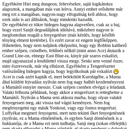
Egyébként Hiei meg dungeon, feltevésekre, saját logikátokra
alapoztok, a mangában más van leírva. Annyi ember erősítette már
meg ezt a mangában, nagyon-nagy elfogultság kell ahhoz, hogy
ezek után is azt állítsátok, hogy mindenki hazudik.
De egyébként ez tökre hidegen hagyna alapvetően, csak az a baj,
hogy ezzel Sanjit degradáljátok idiótává, miközben nagyon is
megfontoltan reagált a fenyegetésre (más kérdés, hogy később
tényleg elment kreténbe). És ezért zavar ez engem legfőképpen.
Hihetetlen, hogy nem tudjátok elképzelni, hogy egy Bobbin kaliberű
ember szépen, csöndben, feltűnés nélkül (mint anno Ace) átutazik a
Grand Line-on, elmegy East Blue-ra, kinyír pár szaros exkalózt,
majd ugyanazzal a lendülettel vissza megy. Senki sem venné észre,
mire észreveszik, már rég elhúzott. Egyébként a Tengerészetet
valószínűleg hidegen hagyja, hogy legyilkolnak pár exkalózt
Acet is csak azért kapták el, mert belekötött Kurohigébe, a Mama
által küldött fejvadász nyilván nem fog nagy balhét kezdeményezni
a Mamától ennyire messze. Csak szépen csenben elvégzi a feladatát.
Valaki felhozta példának, hogy akkor a tengerészet is retteghetne a
Mamától. Nyilván a Mama sem akkora marha, hogy olyan valakit
fenyegessen meg, aki vissza tud vágni keményen. Nem fog
megfenyegetni egy másik Yonkout, vagy egy fontos tengerészt.
Luffyékat megmeri fenyegetni, mert nem tekinti őket fenyegetésnek
(nyilván, ez a Mama elméletének, és egyben Sanji döntésének is a
bukkanója, de a Mama ezt nem tudhatja, Sanji meg (sokan elfelejtik)
nem akarta elfogadni a Mama ajánlatát, el akarta rendezni a dolgokat