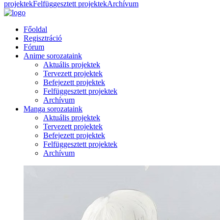
projektek
Felfüggesztett projektek
Archívum
Főoldal
Regisztráció
Fórum
Anime sorozataink
Aktuális projektek
Tervezett projektek
Befejezett projektek
Felfüggesztett projektek
Archívum
Manga sorozataink
Aktuális projektek
Tervezett projektek
Befejezett projektek
Felfüggesztett projektek
Archívum