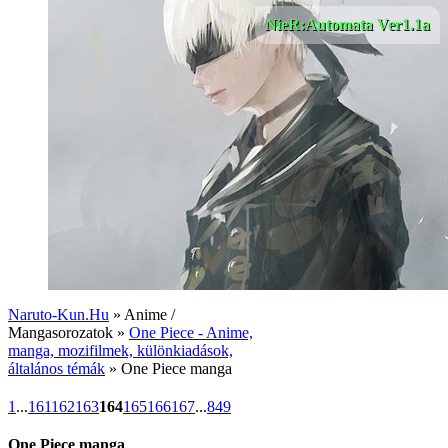
NieR:Automata Ver1.1a
Naruto-Kun.Hu
» Anime /
Mangasorozatok »
One Piece - Anime,
manga, mozifilmek, különkiadások,
általános témák
» One Piece manga
1
...
161
162
163
164
165
166
167
...
849
One Piece manga