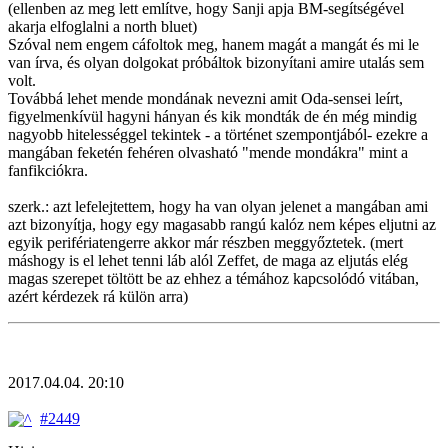
(ellenben az meg lett említve, hogy Sanji apja BM-segítségével
akarja elfoglalni a north bluet)
Szóval nem engem cáfoltok meg, hanem magát a mangát és mi le
van írva, és olyan dolgokat próbáltok bizonyítani amire utalás sem
volt.
Továbbá lehet mende mondának nevezni amit Oda-sensei leírt,
figyelmenkívül hagyni hányan és kik mondták de én még mindig
nagyobb hitelességgel tekintek - a történet szempontjából- ezekre a
mangában feketén fehéren olvasható "mende mondákra" mint a
fanfikciókra.
szerk.: azt lefelejtettem, hogy ha van olyan jelenet a mangában ami
azt bizonyítja, hogy egy magasabb rangú kalóz nem képes eljutni az
egyik perifériatengerre akkor már részben meggyőztetek. (mert
máshogy is el lehet tenni láb alól Zeffet, de maga az eljutás elég
magas szerepet töltött be az ehhez a témához kapcsolódó vitában,
azért kérdezek rá külön arra)
2017.04.04. 20:10
#2449