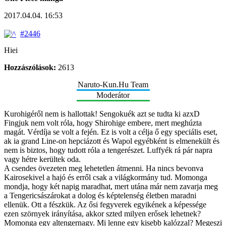
2017.04.04. 16:53
#2446
Hiei
Hozzászólások:
2613
Naruto-Kun.Hu Team
Moderátor
Kurohigéről nem is hallottak! Sengokuék azt se tudta ki azxD
Fingjuk nem volt róla, hogy Shirohige embere, mert meghúzta
magát. Vérdíja se volt a fején. Ez is volt a célja ő egy speciális eset,
ak ia grand Line-on hepciázott és Wapol egyébként is elmenekült és
nem is biztos, hogy tudott róla a tengerészet. Luffyék rá pár napra
vagy hétre kerültek oda.
A csendes övezeten meg lehetetlen átmenni. Ha nincs bevonva
Kairosekivel a hajó és erről csak a világkormány tud. Momonga
mondja, hogy két napig maradhat, mert utána már nem zavarja meg
a Tengericsászárokat a dolog és képtelenség életben maradni
ellenük. Ott a fészkük. Az ősi fegyverek egyikének a képessége
ezen szörnyek irányítása, akkor szted milyen erősek lehetnek?
Momonga egy altengernagy. Mi lenne egy kisebb kalózzal? Megeszi