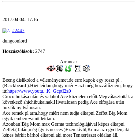
2017.04.04. 17:16
#2447
dungeonlord
Hozzászólások:
2747
Arrancar
Beeng dislikolod a véleményemet,de erre kapok egy rossz pl .
(Blackbeard ).Hiei leírtam,hogy miért+ azt még hozzáfűzném, hogy
itt:
https://www.youtu...K_GcptI2z0
Croco bukása után és valahol Ace küzdelem előtt.Megválasztották a
következő shichibukainak.Hivatalosan pedig Ace elfogása után
hozták nyilvánosan.
Ace remek pl arra,hogy miért nem tudja elkapni Zeffet Big Mom
egyik embere+amit leírtam.
Azonban!Big Mom max Germa technológiájával képes elkapni
Zeffet.(Talán,még így is necces )Ezen kívül,Kuma az egyetlen,aki
képes bárkit bárhol elkapni,aki most Tengerészet oldalán áll.