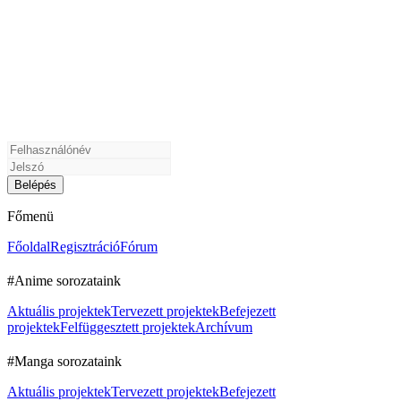
Főmenü
Főoldal
Regisztráció
Fórum
#Anime sorozataink
Aktuális projektek
Tervezett projektek
Befejezett
projektek
Felfüggesztett projektek
Archívum
#Manga sorozataink
Aktuális projektek
Tervezett projektek
Befejezett