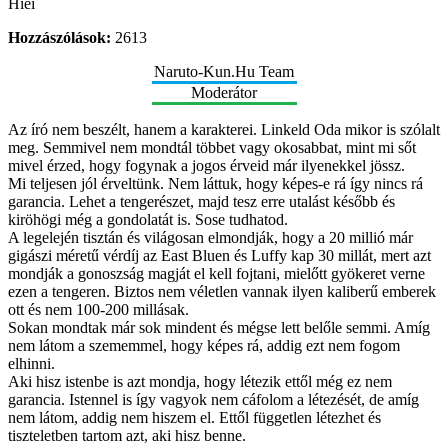
Hiei
Hozzászólások:
2613
Naruto-Kun.Hu Team
Moderátor
Az író nem beszélt, hanem a karakterei. Linkeld Oda mikor is szólalt
meg. Semmivel nem mondtál többet vagy okosabbat, mint mi sőt
mivel érzed, hogy fogynak a jogos érveid már ilyenekkel jössz.
Mi teljesen jól érveltünk. Nem láttuk, hogy képes-e rá így nincs rá
garancia. Lehet a tengerészet, majd tesz erre utalást később és
kiröhögi még a gondolatát is. Sose tudhatod.
A legelején tisztán és világosan elmondják, hogy a 20 millió már
gigászi méretű vérdíj az East Bluen és Luffy kap 30 millát, mert azt
mondják a gonoszság magját el kell fojtani, mielőtt gyökeret verne
ezen a tengeren. Biztos nem véletlen vannak ilyen kaliberű emberek
ott és nem 100-200 millásak.
Sokan mondtak már sok mindent és mégse lett belőle semmi. Amíg
nem látom a szememmel, hogy képes rá, addig ezt nem fogom
elhinni.
Aki hisz istenbe is azt mondja, hogy létezik ettől még ez nem
garancia. Istennel is így vagyok nem cáfolom a létezését, de amíg
nem látom, addig nem hiszem el. Ettől független létezhet és
tiszteletben tartom azt, aki hisz benne.