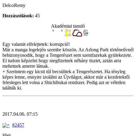
DelcoRemy
Hozzászólások:
45
Akadémiai tanuló
Egy valamit elfelejtetek: korrupció!
Már a manga legelején szembe köszön. Az Arlong Park történetívnél
bebizonyosodik, hogy a Tengerészet sem szentfazekak gyülekezete.
El tudom képzelni hogy megfizetnek néhány tisztet, aztán arra
mehetnek amerre látnak.
+ Szerintem egy kicsit túl becsülitek a Tengerészetet. Ha tényleg
képes lenne, ennyire izolálni az Újvilágot, akkor már a kezdetektől
felesleges lett volna a Shichibukai rendszer. Pedig azt se véletlen
találták ki.
2017.04.06. 07:15
#2457
Hiei