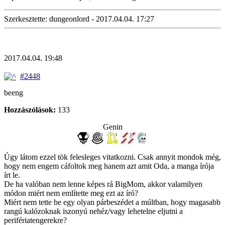
Szerkesztette: dungeonlord - 2017.04.04. 17:27
2017.04.04. 19:48
#2448
beeng
Hozzászólások:
133
Genin
Úgy látom ezzel tök felesleges vitatkozni. Csak annyit mondok még,
hogy nem engem cáfoltok meg hanem azt amit Oda, a manga írója
írt le.
De ha valóban nem lenne képes rá BigMom, akkor valamilyen
módon miért nem említette meg ezt az író?
Miért nem tette be egy olyan párbeszédet a múltban, hogy magasabb
rangú kalózoknak iszonyú nehéz/vagy lehetelne eljutni a
perifériatengerekre?