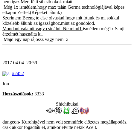
nem igaz.Mert félti stb.stb okok miatt.
.Még 1x ismétlem,hogy max talán Germa technológiájával képes
elkapni Zeffet.(Képeket látunk)
Szerintem Beeng te else olvastad,hogy mit írtunk és mi sokkal
közelebb állunk az igazsághoz,mint az gondolod.
Mondani valamit vagy csinálni. Ne mind1
,ismétlem még1x Sanji
érzelmét használta ki.
.Majd egy nap rájössz vagy nem. :/
2017.04.04. 20:59
#2452
Jon
Hozzászólások:
3333
Shichibukai
dungeon- Kurohigével nem volt semmiféle előzetes megállapodás,
csak akkor fogadták el, amikor elvitte nekik Ace-t.