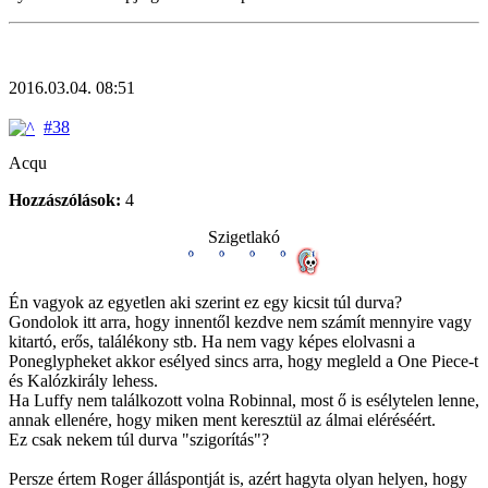
2016.03.04. 08:51
#38
Acqu
Hozzászólások:
4
Szigetlakó
Én vagyok az egyetlen aki szerint ez egy kicsit túl durva?
Gondolok itt arra, hogy innentől kezdve nem számít mennyire vagy
kitartó, erős, találékony stb. Ha nem vagy képes elolvasni a
Poneglypheket akkor esélyed sincs arra, hogy megleld a One Piece-t
és Kalózkirály lehess.
Ha Luffy nem találkozott volna Robinnal, most ő is esélytelen lenne,
annak ellenére, hogy miken ment keresztül az álmai eléréséért.
Ez csak nekem túl durva "szigorítás"?
Persze értem Roger álláspontját is, azért hagyta olyan helyen, hogy