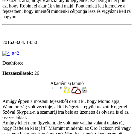
eszközeik arra, hogy Kalózkirályok legyenek. Ez pedig lehet pont
az, hogy Robint el akarják vinni majd. Pont emiatt lett kiemelve a
fejezetben, hogy innentől mindenki célpontja lesz és vigyázni kell rá
nagyon.
2016.03.04. 14:50
#42
Deathforce
Hozzászólások:
26
Akadémiai tanuló
Amúgy éppen a mostani fejezetből derült ki, hogy Momo apja,
Wano ország volt vezetője, akit kivégeztek együtt utazott Rogerrel.
Szóval Skypeia-n a szamuráj írta bele az üzenetet és olvasta is el az
összes táblát.
Amúgy lehet nem figyeltem, de volt már valaha valami utalás rá,
hogy Raftelen ki is járt? Mármint mindenki az Oro Jackson-ról vagy
csak egy bizonyos keménymag? Mert ha az egész legénység ott