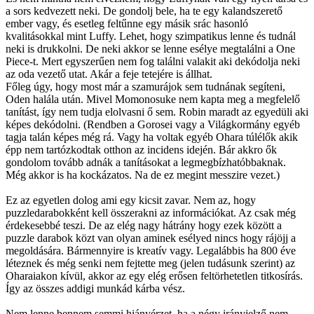
a sors kedvezett neki. De gondolj bele, ha te egy kalandszerető
ember vagy, és esetleg feltűnne egy másik srác hasonló
kvalitásokkal mint Luffy. Lehet, hogy szimpatikus lenne és tudnál
neki is drukkolni. De neki akkor se lenne esélye megtalálni a One
Piece-t. Mert egyszerűen nem fog találni valakit aki dekódolja neki
az oda vezető utat. Akár a feje tetejére is állhat.
Főleg úgy, hogy most már a szamurájok sem tudnának segíteni,
Oden halála után. Mivel Momonosuke nem kapta meg a megfelelő
tanítást, így nem tudja elolvasni ő sem. Robin maradt az egyedüli aki
képes dekódolni. (Rendben a Gorosei vagy a Világkormány egyéb
tagja talán képes még rá. Vagy ha voltak egyéb Ohara túlélők akik
épp nem tartózkodtak otthon az incidens idején. Bár akkro ők
gondolom tovább adnák a tanításokat a legmegbízhatóbbaknak.
Még akkor is ha kockázatos. Na de ez megint messzire vezet.)
Ez az egyetlen dolog ami egy kicsit zavar. Nem az, hogy
puzzledarabokként kell összerakni az információkat. Az csak még
érdekesebbé teszi. De az elég nagy hátrány hogy ezek között a
puzzle darabok közt van olyan aminek esélyed nincs hogy rájöjj a
megoldására. Bármennyire is kreatív vagy. Legalábbis ha 800 éve
léteznek és még senki nem fejtette meg (jelen tudásunk szerint) az
Oharaiakon kívül, akkor az egy elég erősen feltörhetetlen titkosírás.
Így az összes addigi munkád kárba vész.
Nem lenne bennem semmi hiányérzet, ha a négy irányjelző nem