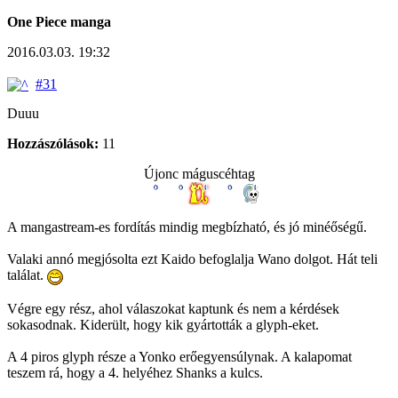
One Piece manga
2016.03.03. 19:32
#31
Duuu
Hozzászólások:
11
Újonc máguscéhtag
A mangastream-es fordítás mindig megbízható, és jó minéőségű.
Valaki annó megjósolta ezt Kaido befoglalja Wano dolgot. Hát teli
találat.
Végre egy rész, ahol válaszokat kaptunk és nem a kérdések
sokasodnak. Kiderült, hogy kik gyártották a glyph-eket.
A 4 piros glyph része a Yonko erőegyensúlynak. A kalapomat
teszem rá, hogy a 4. helyéhez Shanks a kulcs.