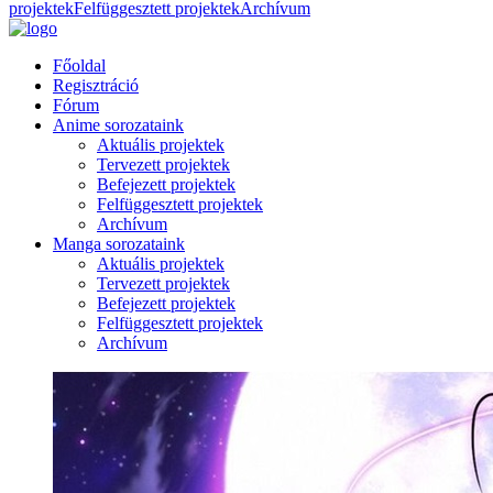
projektek
Felfüggesztett projektek
Archívum
Főoldal
Regisztráció
Fórum
Anime sorozataink
Aktuális projektek
Tervezett projektek
Befejezett projektek
Felfüggesztett projektek
Archívum
Manga sorozataink
Aktuális projektek
Tervezett projektek
Befejezett projektek
Felfüggesztett projektek
Archívum