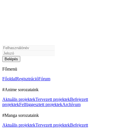
Főmenü
Főoldal
Regisztráció
Fórum
#Anime sorozataink
Aktuális projektek
Tervezett projektek
Befejezett
projektek
Felfüggesztett projektek
Archívum
#Manga sorozataink
Aktuális projektek
Tervezett projektek
Befejezett