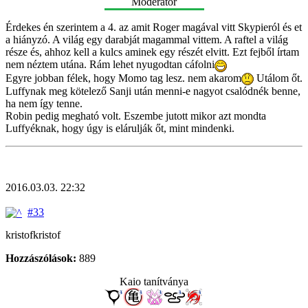
Moderátor
Érdekes én szerintem a 4. az amit Roger magával vitt Skypieról és et
a hiányzó. A világ egy darabját magammal vittem. A raftel a világ
része és, ahhoz kell a kulcs aminek egy részét elvitt. Ezt fejből írtam
nem néztem utána. Rám lehet nyugodtan cáfolni
Egyre jobban félek, hogy Momo tag lesz. nem akarom
Utálom őt.
Luffynak meg kötelező Sanji után menni-e nagyot csalódnék benne,
ha nem így tenne.
Robin pedig megható volt. Eszembe jutott mikor azt mondta
Luffyéknak, hogy úgy is elárulják őt, mint mindenki.
2016.03.03. 22:32
#33
kristofkristof
Hozzászólások:
889
Kaio tanítványa