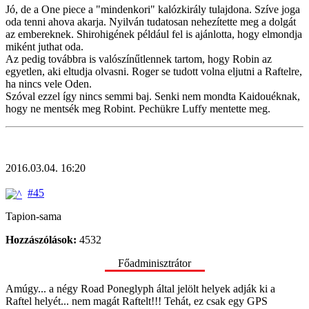
Jó, de a One piece a "mindenkori" kalózkirály tulajdona. Szíve joga
oda tenni ahova akarja. Nyilván tudatosan nehezítette meg a dolgát
az embereknek. Shirohigének például fel is ajánlotta, hogy elmondja
miként juthat oda.
Az pedig továbbra is valószínűtlennek tartom, hogy Robin az
egyetlen, aki eltudja olvasni. Roger se tudott volna eljutni a Raftelre,
ha nincs vele Oden.
Szóval ezzel így nincs semmi baj. Senki nem mondta Kaidouéknak,
hogy ne mentsék meg Robint. Pechükre Luffy mentette meg.
2016.03.04. 16:20
#45
Tapion-sama
Hozzászólások:
4532
Főadminisztrátor
Amúgy... a négy Road Poneglyph által jelölt helyek adják ki a
Raftel helyét... nem magát Raftelt!!! Tehát, ez csak egy GPS