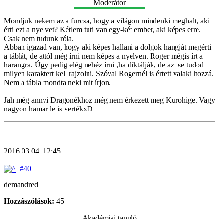
Moderátor
Mondjuk nekem az a furcsa, hogy a világon mindenki meghalt, aki
érti ezt a nyelvet? Kétlem tuti van egy-két ember, aki képes erre.
Csak nem tudunk róla.
Abban igazad van, hogy aki képes hallani a dolgok hangját megérti
a táblát, de attól még írni nem képes a nyelven. Roger mégis írt a
harangra. Úgy pedig elég nehéz írni ,ha diktálják, de azt se tudod
milyen karaktert kell rajzolni. Szóval Rogernél is értett valaki hozzá.
Nem a tábla mondta neki mit írjon.
Jah még annyi Dragonékhoz még nem érkezett meg Kurohige. Vagy
nagyon hamar le is vertékxD
2016.03.04. 12:45
#40
demandred
Hozzászólások:
45
Akadémiai tanuló