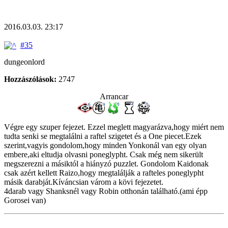
2016.03.03. 23:17
#35
dungeonlord
Hozzászólások:
2747
Arrancar
Végre egy szuper fejezet. Ezzel meglett magyarázva,hogy miért nem
tudta senki se megtalálni a raftel szigetet és a One piecet.Ezek
szerint,vagyis gondolom,hogy minden Yonkonál van egy olyan
embere,aki eltudja olvasni poneglypht. Csak még nem sikerült
megszerezni a másiktól a hiányzó puzzlet. Gondolom Kaidonak
csak azért kellett Raizo,hogy megtalálják a rafteles poneglypht
másik darabját.Kíváncsian várom a kövi fejezetet.
4darab vagy Shanksnél vagy Robin otthonán található.(ami épp
Gorosei van)