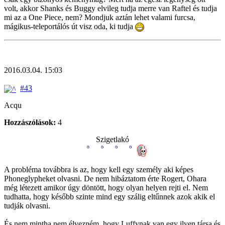
volt, akkor Shanks és Buggy elvileg tudja merre van Raftel és tudja
mi az a One Piece, nem? Mondjuk aztán lehet valami furcsa,
mágikus-teleportálós út visz oda, ki tudja
2016.03.04. 15:03
#43
Acqu
Hozzászólások:
4
Szigetlakó
A probléma továbbra is az, hogy kell egy személy aki képes
Phoneglypheket olvasni. De nem hibáztatom érte Rogert, Ohara
még létezett amikor úgy döntött, hogy olyan helyen rejti el. Nem
tudhatta, hogy később szinte mind egy szálig eltűnnek azok akik el
tudják olvasni.
És nem mintha nem élvezném, hogy Luffynak van egy ilyen társa és