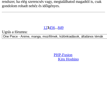
rendszer, ha elég szerencsés vagy, megtalálhatod magadtól is, csak
gondolom rohadt nehéz és időigényes.
1
2
3
4
5
6
...
849
Ugrás a fórumra:
Powered by
PHP-Fusion
Design-t készítette:
Kiru Hoshino