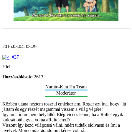
2016.03.04. 08:29
#37
Hiei
Hozzászólások:
2613
Naruto-Kun.Hu Team
Moderátor
Közben utána néztem rosszul emlékeztem. Roger azt írta, hogy "itt
jártam és egy részét magammal viszem a világ végére".
Így amit írtam nem helytálló. Elég vicces lenne, ha a Raftel egyik
kulcsát otthagyta volna aRaftelenxD
Viszont így kezd világossá válni, miért tudták elolvasni és írni a
nyelvet. Momo apja gondolom képes volt rá.