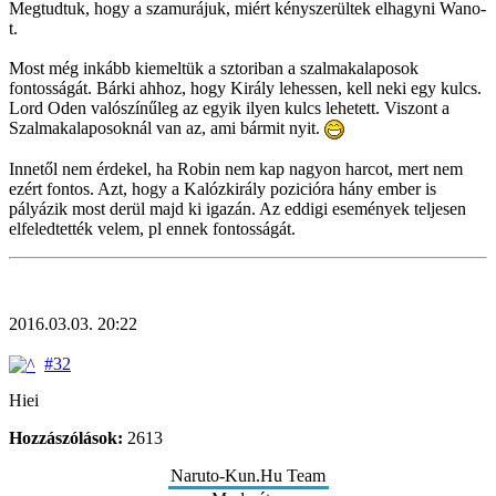
Megtudtuk, hogy a szamurájuk, miért kényszerültek elhagyni Wano-
t.
Most még inkább kiemeltük a sztoriban a szalmakalaposok
fontosságát. Bárki ahhoz, hogy Király lehessen, kell neki egy kulcs.
Lord Oden valószínűleg az egyik ilyen kulcs lehetett. Viszont a
Szalmakalaposoknál van az, ami bármit nyit.
Innetől nem érdekel, ha Robin nem kap nagyon harcot, mert nem
ezért fontos. Azt, hogy a Kalózkirály pozicióra hány ember is
pályázik most derül majd ki igazán. Az eddigi események teljesen
elfeledtették velem, pl ennek fontosságát.
2016.03.03. 20:22
#32
Hiei
Hozzászólások:
2613
Naruto-Kun.Hu Team