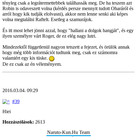
tényleg csak a legrátermettebbek találhassák meg. De ha teszem azt
Robin is odaveszett volna (kérdés persze mennyit tudott Oharáról és
arról hogy kik tudják elolvasni), akkor nem lenne senki aki képes
volna megtalálni Raftelt. Esetleg a szamurájok.
És itt most lehet jönni azzal, hogy "hallani a dolgok hangját", és egy
ilyen személyre várt Roger, de ez elég nagy lutri.
Mindezektől függetlenül nagyon tetszett a fejezet, és örülök annak
hogy még több információt tudtunk meg, csak ez számomra
valamiért egy kis tüske.
De ez csak az én véleményem.
2016.03.04. 09:29
#39
Hiei
Hozzászólások:
2613
Naruto-Kun.Hu Team