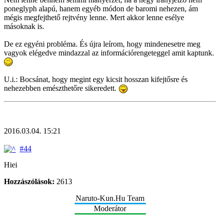
poneglyph alapú, hanem egyéb módon de baromi nehezen, ám
mégis megfejthető rejtvény lenne. Mert akkor lenne esélye
másoknak is.
De ez egyéni probléma. És újra leírom, hogy mindenesetre meg
vagyok elégedve mindazzal az információrengeteggel amit kaptunk.
U.i.: Bocsánat, hogy megint egy kicsit hosszan kifejtősre és
nehezebben emészthetőre sikeredett.
2016.03.04. 15:21
#44
Hiei
Hozzászólások:
2613
Naruto-Kun.Hu Team
Moderátor