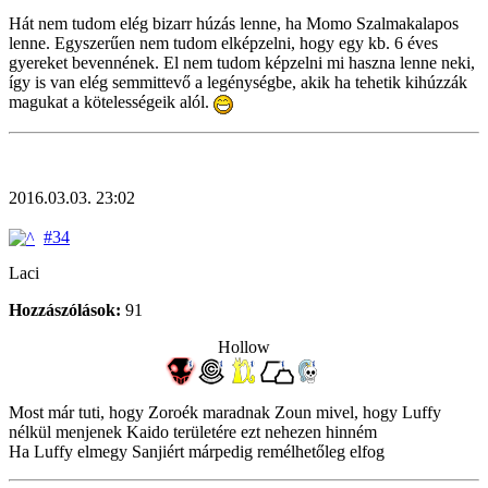
Hát nem tudom elég bizarr húzás lenne, ha Momo Szalmakalapos
lenne. Egyszerűen nem tudom elképzelni, hogy egy kb. 6 éves
gyereket bevennének. El nem tudom képzelni mi haszna lenne neki,
így is van elég semmittevő a legénységbe, akik ha tehetik kihúzzák
magukat a kötelességeik alól.
2016.03.03. 23:02
#34
Laci
Hozzászólások:
91
Hollow
Most már tuti, hogy Zoroék maradnak Zoun mivel, hogy Luffy
nélkül menjenek Kaido területére ezt nehezen hinném
Ha Luffy elmegy Sanjiért márpedig remélhetőleg elfog