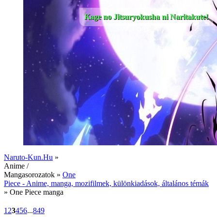
Kage no Jitsuryokusha ni Naritakute!
Naruto-Kun.Hu
»
Anime /
Mangasorozatok »
One
Piece - Anime, manga, mozifilmek, különkiadások, általános témák
» One Piece manga
1
2
3
4
5
6
...
849