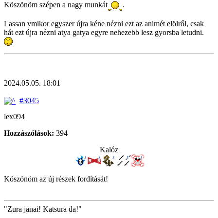
Köszönöm szépen a nagy munkát
.
Lassan vmikor egyszer újra kéne nézni ezt az animét elölről, csak
hát ezt újra nézni atya gatya egyre nehezebb lesz gyorsba letudni.
2024.05.05. 18:01
#3045
lex094
Hozzászólások:
394
Kalóz
Köszönöm az új részek fordítását!
"Zura janai! Katsura da!"