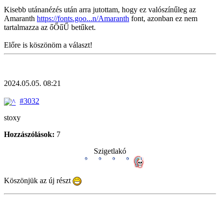
Kisebb utánanézés után arra jutottam, hogy ez valószínűleg az
Amaranth
https://fonts.goo...n/Amaranth
font, azonban ez nem
tartalmazza az őŐűŰ betűket.
Előre is köszönöm a választ!
2024.05.05. 08:21
#3032
stoxy
Hozzászólások:
7
Szigetlakó
Köszönjük az új részt