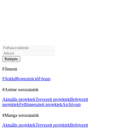
Főmenü
Főoldal
Regisztráció
Fórum
#Anime sorozataink
Aktuális projektek
Tervezett projektek
Befejezett
projektek
Felfüggesztett projektek
Archívum
#Manga sorozataink
Aktuális projektek
Tervezett projektek
Befejezett