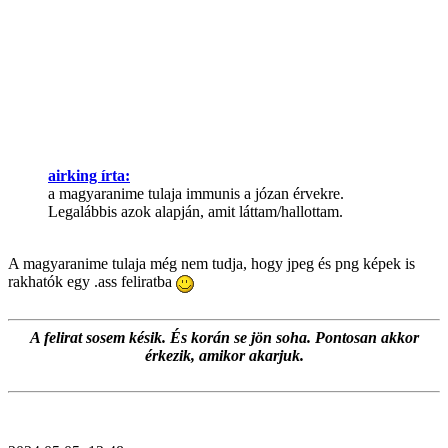
airking írta:
a magyaranime tulaja immunis a józan érvekre.
Legalábbis azok alapján, amit láttam/hallottam.
A magyaranime tulaja még nem tudja, hogy jpeg és png képek is
rakhatók egy .ass feliratba
A felirat sosem késik. És korán se jön soha. Pontosan akkor
érkezik, amikor akarjuk.