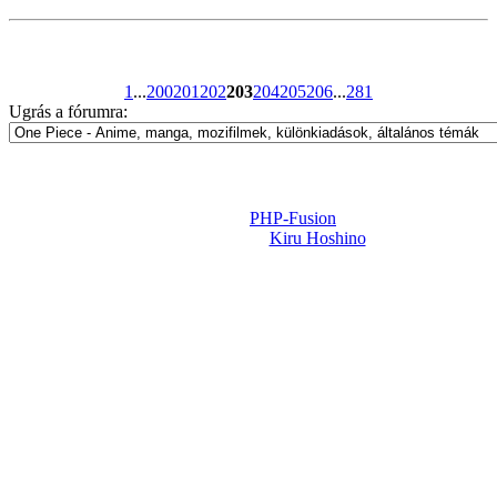
1
...
200
201
202
203
204
205
206
...
281
Ugrás a fórumra:
Powered by
PHP-Fusion
Design-t készítette:
Kiru Hoshino