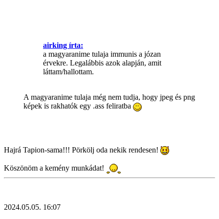
airking írta:
a magyaranime tulaja immunis a józan
érvekre. Legalábbis azok alapján, amit
láttam/hallottam.
A magyaranime tulaja még nem tudja, hogy jpeg és png
képek is rakhatók egy .ass feliratba
Hajrá Tapion-sama!!! Pörkölj oda nekik rendesen!
Köszönöm a kemény munkádat!
2024.05.05. 16:07