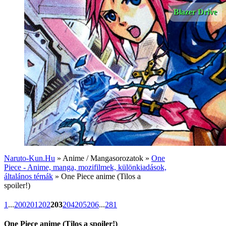
Blazer Drive
Naruto-Kun.Hu
» Anime / Mangasorozatok »
One
Piece - Anime, manga, mozifilmek, különkiadások,
általános témák
» One Piece anime (Tilos a
spoiler!)
1
...
200
201
202
203
204
205
206
...
281
One Piece anime (Tilos a spoiler!)