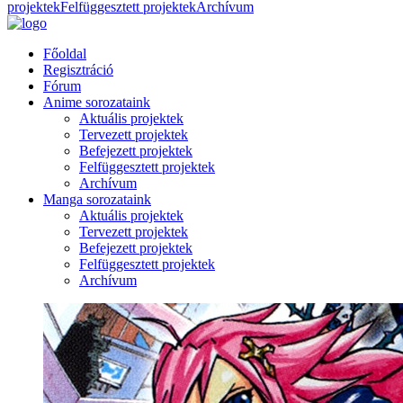
projektek
Felfüggesztett projektek
Archívum
Főoldal
Regisztráció
Fórum
Anime sorozataink
Aktuális projektek
Tervezett projektek
Befejezett projektek
Felfüggesztett projektek
Archívum
Manga sorozataink
Aktuális projektek
Tervezett projektek
Befejezett projektek
Felfüggesztett projektek
Archívum