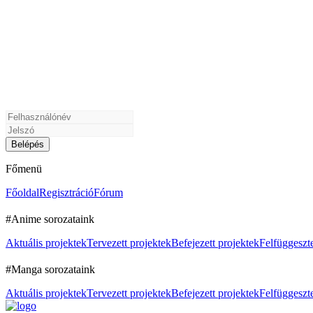
Főmenü
Főoldal
Regisztráció
Fórum
#Anime sorozataink
Aktuális projektek
Tervezett projektek
Befejezett projektek
Felfüggeszte
#Manga sorozataink
Aktuális projektek
Tervezett projektek
Befejezett projektek
Felfüggeszte