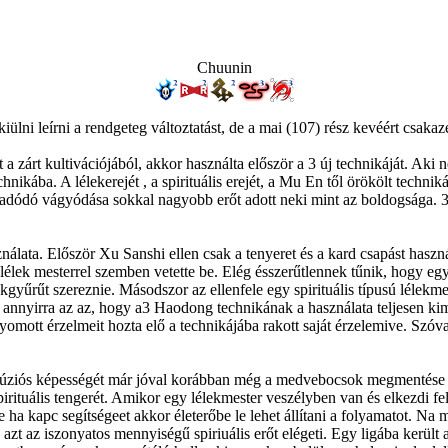
Chuunin
ülni leírni a rendgeteg változtatást, de a mai (107) rész kevéért csakaz
tt a zárt kultivációjából, akkor használta először a 3 új technikáját. Ak
ikába. A lélekerejét , a spirituális erejét, a Mu En től örökölt techniká
 adódó vágyódása sokkal nagyobb erőt adott neki mint az boldogsága. 3 t
ználata. Először Xu Sanshi ellen csak a tenyeret és a kard csapást hasz
élek mesterrel szemben vetette be. Elég ésszerűtlennek tűnik, hogy egy 
lekgyűrűt szereznie. Másodszor az ellenfele egy spirituális típusú léle
annyirra az az, hogy a3 Haodong technikának a használata teljesen kimer
nyomott érzelmeit hozta elő a technikájába rakott saját érzelemive. Szó
 fúziós képességét már jóval korábban még a medvebocsok megmentése s
ituális tengerét. Amikor egy lélekmester veszélyben van és elkezdi felég
 ha kapc segítségeet akkor életerőbe le lehet állítani a folyamatot. Na 
 azt az iszonyatos mennyiségű spiriuális erőt elégeti. Egy ligába került