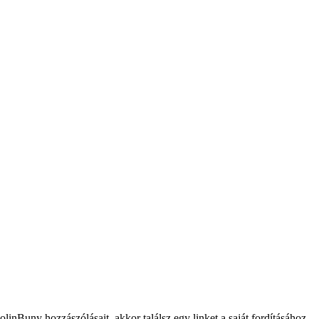
olinBuny hozzászólásait, akkor találsz egy linket a saját fordításához,