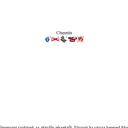
Chuunin
 fórumozni szoktunk az aktuális részekről. Viszont ha vissza keresed Sha