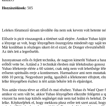
Hozzászólások:
505
Lelekes fórumozó társam távolléte óta nem sok kevem volt hetente neki
Először is picit visszaugrok a történet szál elejére. Amikor Yuhao kijö
a lényege az volt, hogy lényegében összegyúrta mindenét egy saját techn
Már korábban is részleges sikert ért el ezzel, de Donger elvesztéséből
Az ütés lett a legerősebb.
Iszonyatosan erős és fejlett technika, de nagyon kimeríti Yuhaot a has
erőből vette be. Aztánd a 3 technikát élesben már lélekdouluo gonosz l
Yuhao lélekereje elérte a 60 szintet, csak még nem volt lehetősége lé
erősenn spirituális ereje a kontinensen. Harmadszor ami nem mutattak 
több 10 percig. Negyedszer pedig, igazából a lélekmester elfojtott, el
lelke lényegében észhez is tért aztán békére lelt és elpárolgot.
Nos aztán vissza térve az előző és mai részhez. Yuhao és Wanf Quer
amikor ez sem vált be, akkor Yuhao lényegében elkezdte felégetni a spir
viszont ha nem kap külsős segítséget már nem tud leálni és belehal. De
lelke. Képhzeljétek el, hogy mekkora plusz erőre tett szert azzal, hogy