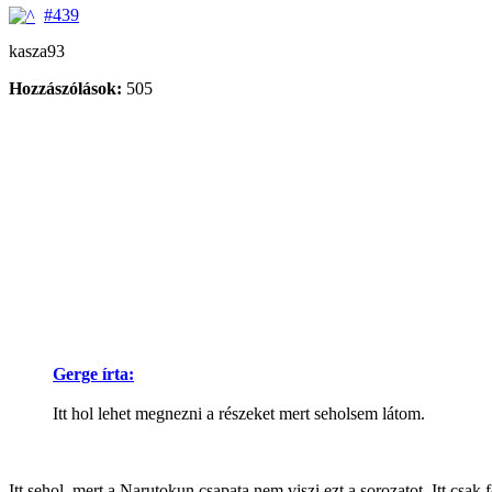
#439
kasza93
Hozzászólások:
505
Gerge írta:
Itt hol lehet megnezni a részeket mert seholsem látom.
Itt sehol, mert a Narutokun csapata nem viszi ezt a sorozatot. Itt csak