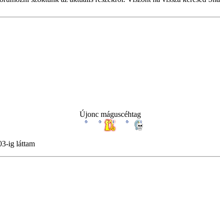
Újonc máguscéhtag
03-ig láttam