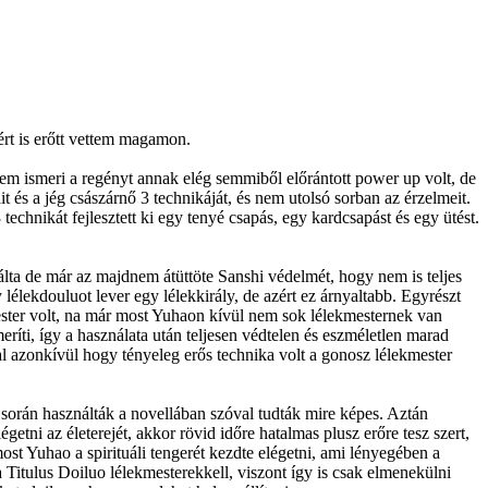
ért is erőtt vettem magamon.
i nem ismeri a regényt annak elég semmiből előrántott power up volt, de
it és a jég császárnő 3 technikáját, és nem utolsó sorban az érzelmeit.
echnikát fejlesztett ki egy tenyé csapás, egy kardcsapást és egy ütést.
nálta de már az majdnem átüttöte Sanshi védelmét, hogy nem is teljes
lélekdouluot lever egy lélekkirály, de azért ez árnyaltabb. Egyrészt
kmester volt, na már most Yuhaon kívül nem sok lélekmesternek van
íti, így a használata után teljesen védtelen és eszméletlen marad
val azonkívül hogy tényeleg erős technika volt a gonosz lélekmester
orán használták a novellában szóval tudták mire képes. Aztán
etni az életerejét, akkor rövid időre hatalmas plusz erőre tesz szert,
most Yuhao a spirituáli tengerét kezdte elégetni, ami lényegében a
 a Titulus Doiluo lélekmesterekkell, viszont így is csak elmenekülni