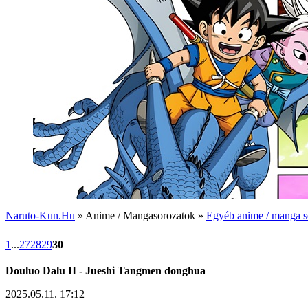
Naruto-Kun.Hu
» Anime / Mangasorozatok »
Egyéb anime / manga s
1
...
27
28
29
30
Douluo Dalu II - Jueshi Tangmen donghua
2025.05.11. 17:12