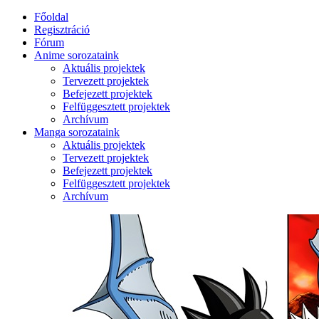
Főoldal
Regisztráció
Fórum
Anime sorozataink
Aktuális projektek
Tervezett projektek
Befejezett projektek
Felfüggesztett projektek
Archívum
Manga sorozataink
Aktuális projektek
Tervezett projektek
Befejezett projektek
Felfüggesztett projektek
Archívum