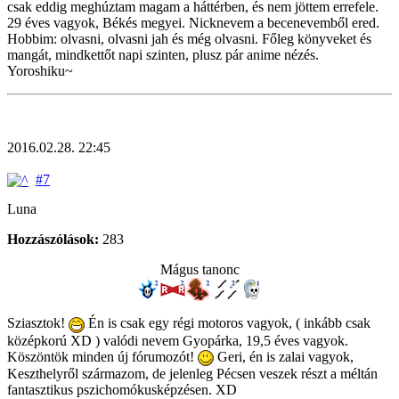
csak eddig meghúztam magam a háttérben, és nem jöttem errefele.
29 éves vagyok, Békés megyei. Nicknevem a becenevemből ered.
Hobbim: olvasni, olvasni jah és még olvasni. Főleg könyveket és
mangát, mindkettőt napi szinten, plusz pár anime nézés.
Yoroshiku~
2016.02.28. 22:45
#7
Luna
Hozzászólások:
283
Mágus tanonc
Sziasztok!
Én is csak egy régi motoros vagyok, ( inkább csak
középkorú XD ) valódi nevem Gyopárka, 19,5 éves vagyok.
Köszöntök minden új fórumozót!
Geri, én is zalai vagyok,
Keszthelyről származom, de jelenleg Pécsen veszek részt a méltán
fantasztikus pszichomókusképzésen. XD