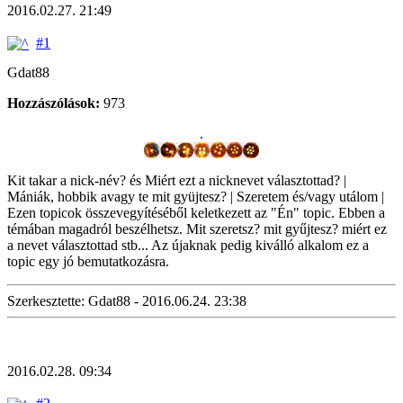
2016.02.27. 21:49
#1
Gdat88
Hozzászólások:
973
.
Kit takar a nick-név? és Miért ezt a nicknevet választottad? |
Mániák, hobbik avagy te mit gyüjtesz? | Szeretem és/vagy utálom |
Ezen topicok összevegyítéséből keletkezett az "Én" topic. Ebben a
témában magadról beszélhetsz. Mit szeretsz? mit gyűjtesz? miért ez
a nevet választottad stb... Az újaknak pedig kiválló alkalom ez a
topic egy jó bemutatkozásra.
Szerkesztette: Gdat88 - 2016.06.24. 23:38
2016.02.28. 09:34