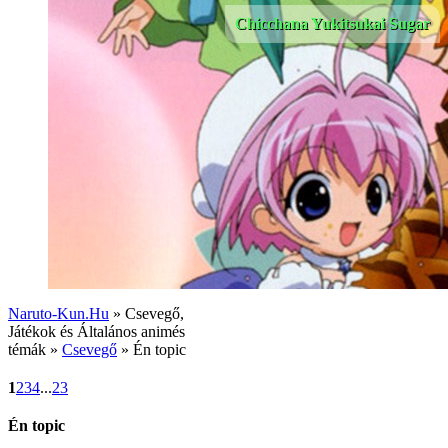
Chicchana Yukitsukai Sugar
Naruto-Kun.Hu
» Csevegő,
Játékok és Általános animés
témák »
Csevegő
» Én topic
1
2
3
4
...
23
Én topic