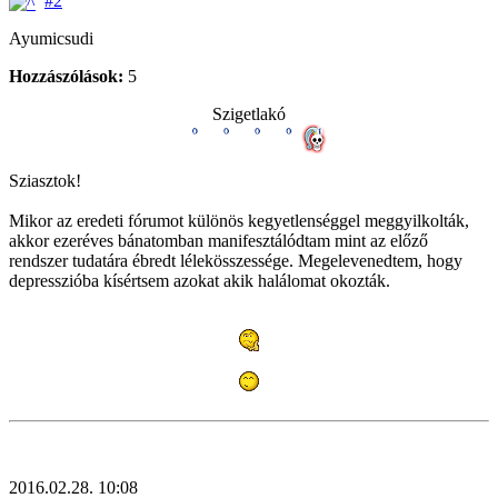
#2
Ayumicsudi
Hozzászólások:
5
Szigetlakó
Sziasztok!
Mikor az eredeti fórumot különös kegyetlenséggel meggyilkolták,
akkor ezeréves bánatomban manifesztálódtam mint az előző
rendszer tudatára ébredt lélekösszessége. Megelevenedtem, hogy
depresszióba kísértsem azokat akik halálomat okozták.
2016.02.28. 10:08