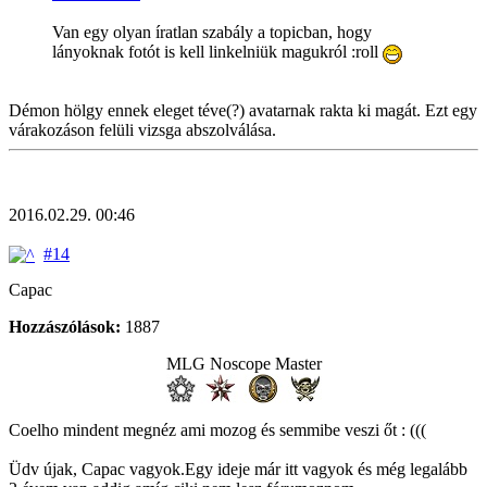
Van egy olyan íratlan szabály a topicban, hogy
lányoknak fotót is kell linkelniük magukról :roll
Démon hölgy ennek eleget téve(?) avatarnak rakta ki magát. Ezt egy
várakozáson felüli vizsga abszolválása.
2016.02.29. 00:46
#14
Capac
Hozzászólások:
1887
MLG Noscope Master
Coelho mindent megnéz ami mozog és semmibe veszi őt : (((
Üdv újak, Capac vagyok.Egy ideje már itt vagyok és még legalább