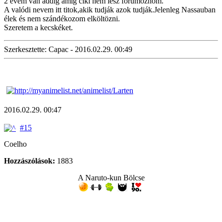
2 évem van addig amíg ciki nem lesz fórumoznom.
A valódi nevem itt titok,akik tudják azok tudják.Jelenleg Nassauban
élek és nem szándékozom elköltözni.
Szeretem a kecskéket.
Szerkesztette: Capac - 2016.02.29. 00:49
2016.02.29. 00:47
#15
Coelho
Hozzászólások:
1883
A Naruto-kun Bölcse