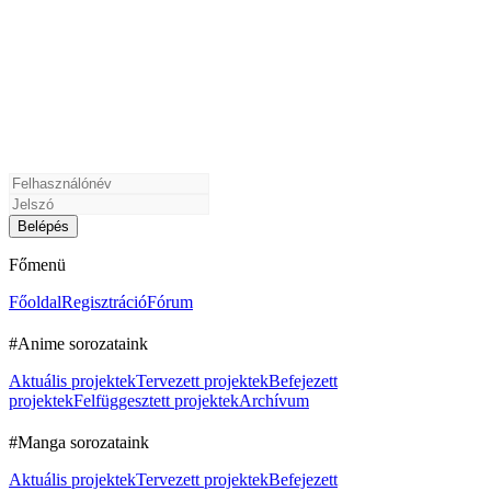
Főmenü
Főoldal
Regisztráció
Fórum
#Anime sorozataink
Aktuális projektek
Tervezett projektek
Befejezett
projektek
Felfüggesztett projektek
Archívum
#Manga sorozataink
Aktuális projektek
Tervezett projektek
Befejezett