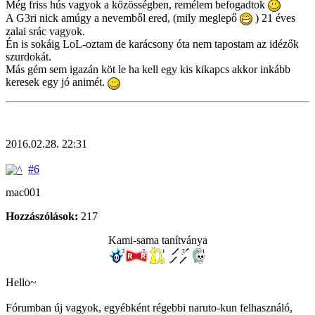
Még friss hús vagyok a közösségben, remélem befogadtok
A G3ri nick amúgy a nevemből ered, (mily meglepő
) 21 éves
zalai srác vagyok.
Én is sokáig LoL-oztam de karácsony óta nem tapostam az idézők
szurdokát.
Más gém sem igazán köt le ha kell egy kis kikapcs akkor inkább
keresek egy jó animét.
2016.02.28. 22:31
#6
mac001
Hozzászólások:
217
Kami-sama tanítványa
Hello~
Fórumban új vagyok, egyébként régebbi naruto-kun felhasználó,