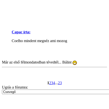
Capac írta:
Coelho mindent megnéz ami mozog
Már az első félmondatodban tévedtél... Bálint
1
2
3
4
...
23
Ugrás a fórumra: