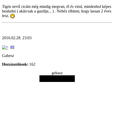
Tigris nevű cicám még mindig megvan, él és virul, mindenhol képes
bealudni ( akárcsak a gazdija... ) . Nehéz elhinni, hogy lassan 2 éves
lesz.
2016.02.28. 23:03
#8
Gabesz
Hozzászólások:
162
gebasz