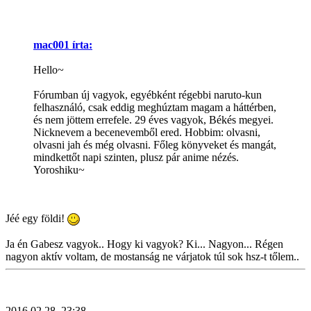
mac001 írta:
Hello~
Fórumban új vagyok, egyébként régebbi naruto-kun
felhasználó, csak eddig meghúztam magam a háttérben,
és nem jöttem errefele. 29 éves vagyok, Békés megyei.
Nicknevem a becenevemből ered. Hobbim: olvasni,
olvasni jah és még olvasni. Főleg könyveket és mangát,
mindkettőt napi szinten, plusz pár anime nézés.
Yoroshiku~
Jéé egy földi!
Ja én Gabesz vagyok.. Hogy ki vagyok? Ki... Nagyon... Régen
nagyon aktív voltam, de mostanság ne várjatok túl sok hsz-t tőlem..
2016.02.28. 23:38