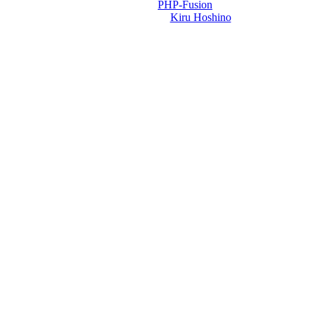
Powered by
PHP-Fusion
Design-t készítette:
Kiru Hoshino