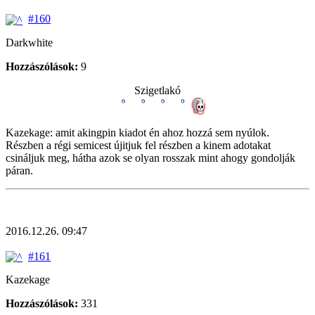
#160
Darkwhite
Hozzászólások:
9
Szigetlakó
Kazekage: amit akingpin kiadot én ahoz hozzá sem nyúlok.
Részben a régi semicest újitjuk fel részben a kinem adotakat
csináljuk meg, hátha azok se olyan rosszak mint ahogy gondolják
páran.
2016.12.26. 09:47
#161
Kazekage
Hozzászólások:
331