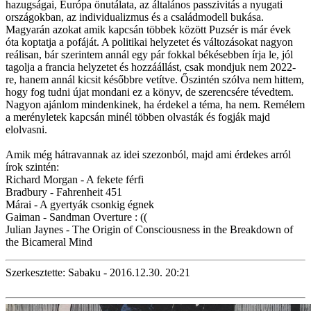
hazugságai, Európa önutálata, az általános passzivitás a nyugati
országokban, az individualizmus és a családmodell bukása.
Magyarán azokat amik kapcsán többek között Puzsér is már évek
óta koptatja a pofáját. A politikai helyzetet és változásokat nagyon
reálisan, bár szerintem annál egy pár fokkal békésebben írja le, jól
tagolja a francia helyzetet és hozzáállást, csak mondjuk nem 2022-
re, hanem annál kicsit későbbre vetítve. Őszintén szólva nem hittem,
hogy fog tudni újat mondani ez a könyv, de szerencsére tévedtem.
Nagyon ajánlom mindenkinek, ha érdekel a téma, ha nem. Remélem
a merényletek kapcsán minél többen olvasták és fogják majd
elolvasni.
Amik még hátravannak az idei szezonból, majd ami érdekes arról
írok szintén:
Richard Morgan - A fekete férfi
Bradbury - Fahrenheit 451
Márai - A gyertyák csonkig égnek
Gaiman - Sandman Overture : ((
Julian Jaynes - The Origin of Consciousness in the Breakdown of
the Bicameral Mind
Szerkesztette: Sabaku - 2016.12.30. 20:21