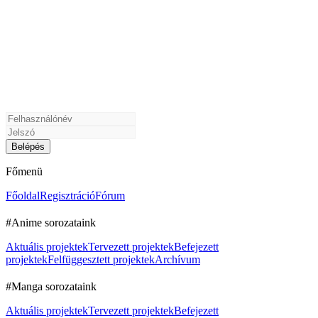
Főmenü
Főoldal
Regisztráció
Fórum
#Anime sorozataink
Aktuális projektek
Tervezett projektek
Befejezett
projektek
Felfüggesztett projektek
Archívum
#Manga sorozataink
Aktuális projektek
Tervezett projektek
Befejezett