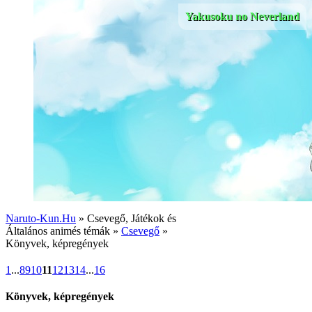
Yakusoku no Neverland
Naruto-Kun.Hu
» Csevegő, Játékok és
Általános animés témák »
Csevegő
»
Könyvek, képregények
1
...
8
9
10
11
12
13
14
...
16
Könyvek, képregények