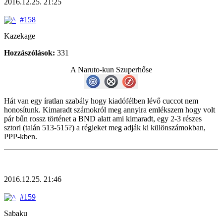
2016.12.25. 21:25
#158
Kazekage
Hozzászólások:
331
A Naruto-kun Szuperhőse
Hát van egy íratlan szabály hogy kiadófélben lévő cuccot nem
honosítunk. Kimaradt számokról meg annyira emlékszem hogy volt
pár bűn rossz történet a BND alatt ami kimaradt, egy 2-3 részes
sztori (talán 513-515?) a régieket meg adják ki különszámokban,
PPP-kben.
2016.12.25. 21:46
#159
Sabaku