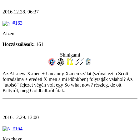
2016.12.28. 06:37
#163
Aizen
Hozzászólások:
161
Shinigami
Az All-new X-men + Uncanny X-men szálat (szóval ezt a Scott
forradalma + eredeti X-men a mi időnkben) folytatják valahol? Az
"utolsó" fejezet végén volt egy So what now? részleg, de ott
Kittyről, meg Goldball-ról írtak.
2016.12.29. 13:00
#164
Kazekage