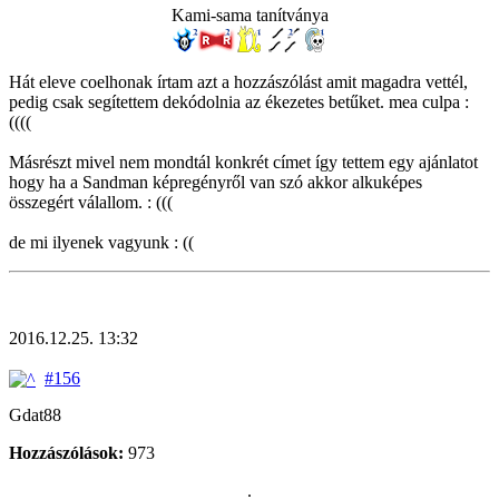
Kami-sama tanítványa
Hát eleve coelhonak írtam azt a hozzászólást amit magadra vettél,
pedig csak segítettem dekódolnia az ékezetes betűket. mea culpa :
((((
Másrészt mivel nem mondtál konkrét címet így tettem egy ajánlatot
hogy ha a Sandman képregényről van szó akkor alkuképes
összegért válallom. : (((
de mi ilyenek vagyunk : ((
2016.12.25. 13:32
#156
Gdat88
Hozzászólások:
973
.