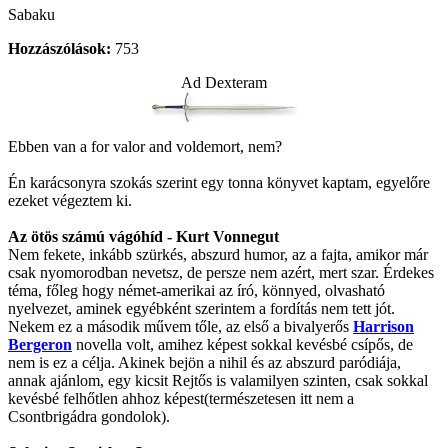
Sabaku
Hozzászólások:
753
Ad Dexteram
Ebben van a for valor and voldemort, nem?
Én karácsonyra szokás szerint egy tonna könyvet kaptam, egyelőre
ezeket végeztem ki.
Az ötös számú vágóhíd - Kurt Vonnegut
Nem fekete, inkább szürkés, abszurd humor, az a fajta, amikor már
csak nyomorodban nevetsz, de persze nem azért, mert szar. Érdekes
téma, főleg hogy német-amerikai az író, könnyed, olvasható
nyelvezet, aminek egyébként szerintem a fordítás nem tett jót.
Nekem ez a második művem tőle, az első a bivalyerős
Harrison
Bergeron
novella volt, amihez képest sokkal kevésbé csípős, de
nem is ez a célja. Akinek bejön a nihil és az abszurd paródiája,
annak ajánlom, egy kicsit Rejtős is valamilyen szinten, csak sokkal
kevésbé felhőtlen ahhoz képest(természetesen itt nem a
Csontbrigádra gondolok).