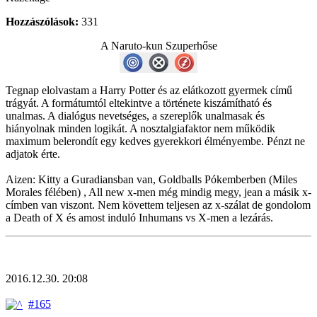
Hozzászólások:
331
A Naruto-kun Szuperhőse
Tegnap elolvastam a Harry Potter és az elátkozott gyermek című
trágyát. A formátumtól eltekintve a története kiszámítható és
unalmas. A dialógus nevetséges, a szereplők unalmasak és
hiányolnak minden logikát. A nosztalgiafaktor nem működik
maximum belerondít egy kedves gyerekkori élményembe. Pénzt ne
adjatok érte.
Aizen: Kitty a Guradiansban van, Goldballs Pókemberben (Miles
Morales félében) , All new x-men még mindig megy, jean a másik x-
címben van viszont. Nem követtem teljesen az x-szálat de gondolom
a Death of X és amost induló Inhumans vs X-men a lezárás.
2016.12.30. 20:08
#165