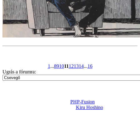
1
...
8
9
10
11
12
13
14
...
16
Ugrás a fórumra:
Powered by
PHP-Fusion
Design-t készítette:
Kiru Hoshino