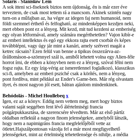
Solaris - Stanisław Lem
A sok itteni sci-fiseknek biztos nem újdonság, én is már ezer éve
terveztem, de csak most tettem rá a mancsom. Akinek szintén nagy
turn-on a műfajban az, ha végre az idegen faj nem humanoid, nem
földi szemmel érthető és felfogható, az mindenképpen kezdjen neki,
mert ebben pont ez a lényeg. Mit kezd, mit tud kezdeni az emberiség
egy olyan létformával, amely számára megérthetetlen? Vajon kibír-e
az emberi intellektus és egó egy ekkora rajta esett csorbát és képes
továbblépni, vagy úgy jár mint a kanári, amely szétveri magát a
ketrec rácsain? Ezen felül van benne a tipikus összezárva-az-
űrállomáson-a-szörnnyel szál is, amiből lehetett volna egy Alien-féle
horrot írni, de ebben a könyvben nem ez a lényeg, szóval félni nem
fogsz rajta. Ez egy ízig-vérig az ismeretlennel foglalkozó, klasszikus
sci-fi, amelyben az emberi psziché csak a körítés, nem a lényeg,
pont fordítva, mint például az Ender's Game-ben. Már rég olvastam
ilyet, és most nagyon jól esett, bátran ajánlom mindenkinek.
Behódolás - Michel Houllebeq
x
Igen, ez az a könyv. Eddig nem vettem meg, mert hogy biztos
valami saját seggében fent lévő álértelmiségi francia
polgárpukkasztása, de szerencsére tévedtem. Már az első pártíz
oldalban reflektál a nagyon finom jelenségekre, amelyből látszik,
hogy nem a napimigráns francia megfelelőjéből vette az
ötletet.Hajszálpontosan vázolja fel a már most megfigyelhető
jelenségeket, mint az értelmiség tehetetlensége és nihilje, a média