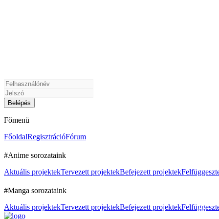
Főmenü
Főoldal
Regisztráció
Fórum
#Anime sorozataink
Aktuális projektek
Tervezett projektek
Befejezett projektek
Felfüggeszte
#Manga sorozataink
Aktuális projektek
Tervezett projektek
Befejezett projektek
Felfüggeszte