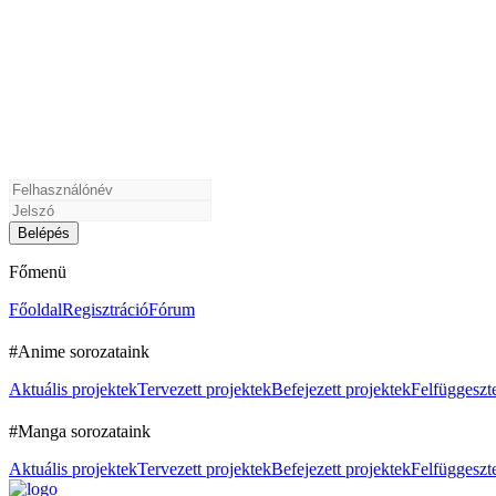
Főmenü
Főoldal
Regisztráció
Fórum
#Anime sorozataink
Aktuális projektek
Tervezett projektek
Befejezett projektek
Felfüggeszte
#Manga sorozataink
Aktuális projektek
Tervezett projektek
Befejezett projektek
Felfüggeszte