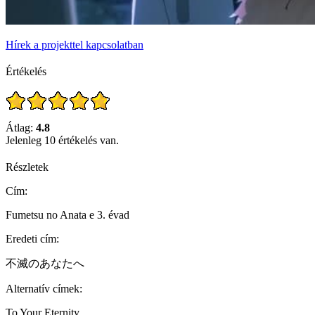
Hírek a projekttel kapcsolatban
Értékelés
Átlag:
4.8
Jelenleg 10 értékelés van.
Részletek
Cím:
Fumetsu no Anata e 3. évad
Eredeti cím:
不滅のあなたへ
Alternatív címek:
To Your Eternity