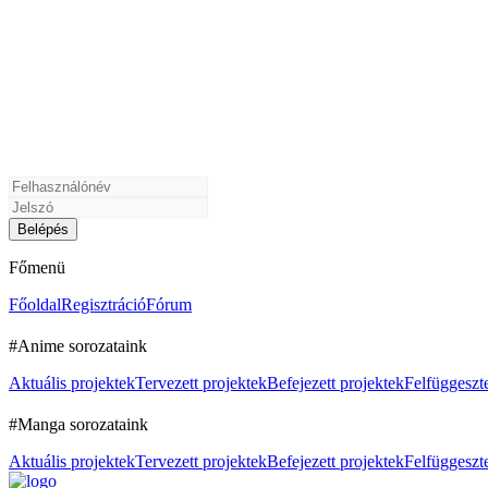
Főmenü
Főoldal
Regisztráció
Fórum
#Anime sorozataink
Aktuális projektek
Tervezett projektek
Befejezett projektek
Felfüggeszte
#Manga sorozataink
Aktuális projektek
Tervezett projektek
Befejezett projektek
Felfüggeszte