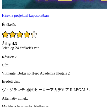
Hírek a projekttel kapcsolatban
Értékelés
Átlag:
4.3
Jelenleg 24 értékelés van.
Részletek
Cím:
Vigilante: Boku no Hero Academia Illegals 2
Eredeti cím:
ヴィジランテ -僕のヒーローアカデミア ILLEGALS-
Alternatív címek:
My Hero Academia: Vigilantes