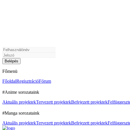
Főmenü
Főoldal
Regisztráció
Fórum
#Anime sorozataink
Aktuális projektek
Tervezett projektek
Befejezett projektek
Felfüggeszte
#Manga sorozataink
Aktuális projektek
Tervezett projektek
Befejezett projektek
Felfüggeszte