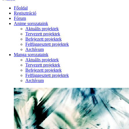
Főoldal
Regisztráció
Fórum
Anime sorozataink
Aktuális projektek
Tervezett projektek
Befejezett projektek
Felfüggesztett projektek
Archívum
Manga sorozataink
Aktuális projektek
Tervezett projektek
Befejezett projektek
Felfüggesztett projektek
Archívum