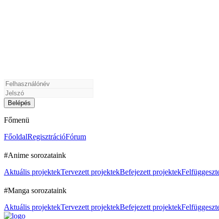
Főmenü
Főoldal
Regisztráció
Fórum
#Anime sorozataink
Aktuális projektek
Tervezett projektek
Befejezett projektek
Felfüggeszte
#Manga sorozataink
Aktuális projektek
Tervezett projektek
Befejezett projektek
Felfüggeszte