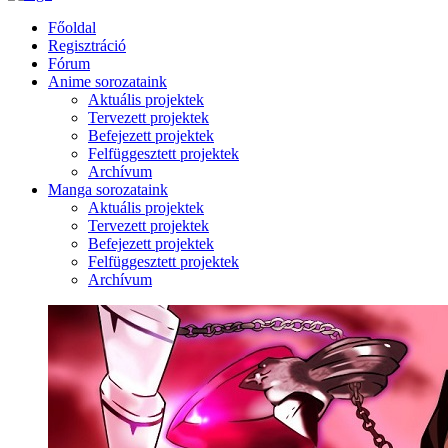
Főoldal
Regisztráció
Fórum
Anime sorozataink
Aktuális projektek
Tervezett projektek
Befejezett projektek
Felfüggesztett projektek
Archívum
Manga sorozataink
Aktuális projektek
Tervezett projektek
Befejezett projektek
Felfüggesztett projektek
Archívum