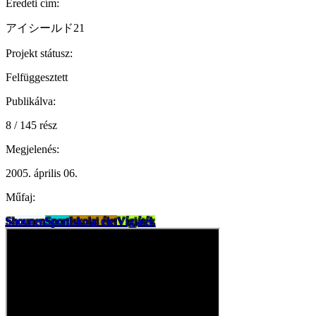
Eredeti cím:
アイシールド21
Projekt státusz:
Felfüggesztett
Publikálva:
8 / 145 rész
Megjelenés:
2005. április 06.
Műfaj:
Shounen
Sport
Iskolai élet
Vígjáték