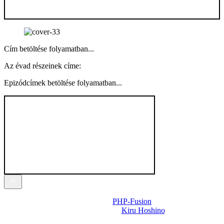
Cím betöltése folyamatban...
Az évad részeinek címe:
Epizódcímek betöltése folyamatban...
Powered by
PHP-Fusion
Design-t készítette:
Kiru Hoshino