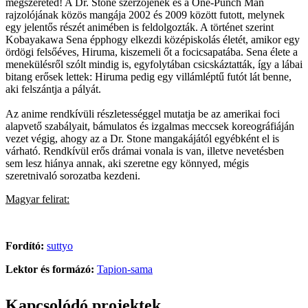
megszereted! A Dr. Stone szerzőjének és a One-Punch Man
rajzolójának közös mangája 2002 és 2009 között futott, melynek
egy jelentős részét animében is feldolgozták. A történet szerint
Kobayakawa Sena épphogy elkezdi középiskolás életét, amikor egy
ördögi felsőéves, Hiruma, kiszemeli őt a focicsapatába. Sena élete a
menekülésről szólt mindig is, egyfolytában csicskáztatták, így a lábai
bitang erősek lettek: Hiruma pedig egy villámléptű futót lát benne,
aki felszántja a pályát.
Az anime rendkívüli részletességgel mutatja be az amerikai foci
alapvető szabályait, bámulatos és izgalmas meccsek koreográfiáján
vezet végig, ahogy az a Dr. Stone mangakájától egyébként el is
várható. Rendkívül erős drámai vonala is van, illetve nevetésben
sem lesz hiánya annak, aki szeretne egy könnyed, mégis
szeretnivaló sorozatba kezdeni.
Magyar felirat:
Fordító:
suttyo
Lektor és formázó:
Tapion-sama
Kapcsolódó projektek