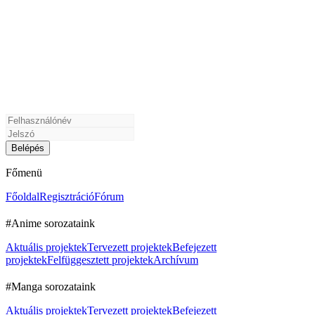
Főmenü
Főoldal
Regisztráció
Fórum
#Anime sorozataink
Aktuális projektek
Tervezett projektek
Befejezett
projektek
Felfüggesztett projektek
Archívum
#Manga sorozataink
Aktuális projektek
Tervezett projektek
Befejezett