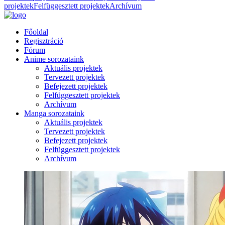
projektek
Felfüggesztett projektek
Archívum
Főoldal
Regisztráció
Fórum
Anime sorozataink
Aktuális projektek
Tervezett projektek
Befejezett projektek
Felfüggesztett projektek
Archívum
Manga sorozataink
Aktuális projektek
Tervezett projektek
Befejezett projektek
Felfüggesztett projektek
Archívum