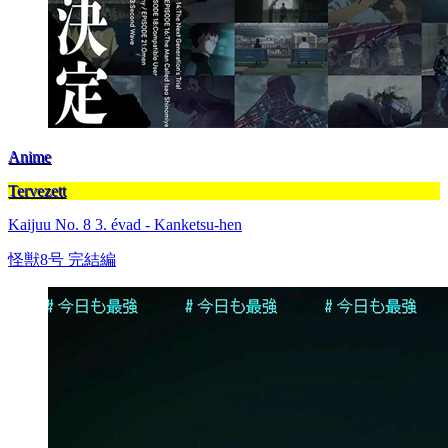
Anime
Tervezett
Kaijuu No. 8 3. évad - Kanketsu-hen
怪獣8号 完結編