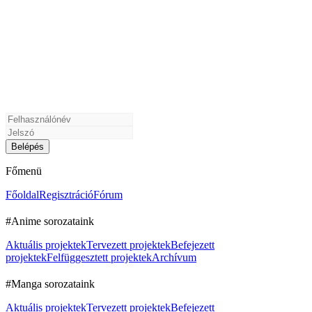
Főmenü
Főoldal
Regisztráció
Fórum
#Anime sorozataink
Aktuális projektek
Tervezett projektek
Befejezett
projektek
Felfüggesztett projektek
Archívum
#Manga sorozataink
Aktuális projektek
Tervezett projektek
Befejezett