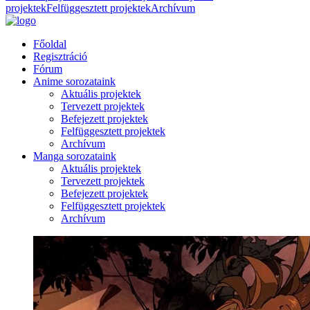
projektek
Felfüggesztett projektek
Archívum
Főoldal
Regisztráció
Fórum
Anime sorozataink
Aktuális projektek
Tervezett projektek
Befejezett projektek
Felfüggesztett projektek
Archívum
Manga sorozataink
Aktuális projektek
Tervezett projektek
Befejezett projektek
Felfüggesztett projektek
Archívum