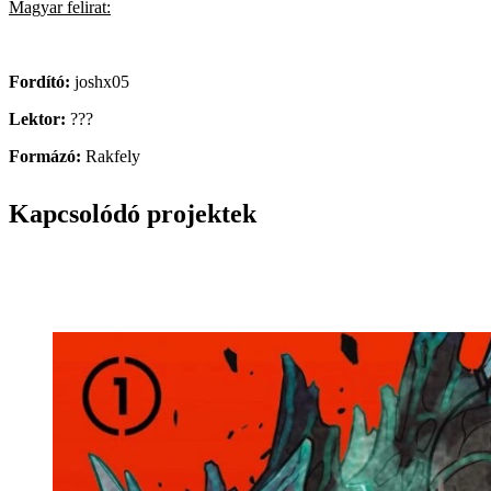
Magyar felirat:
Fordító:
joshx05
Lektor:
???
Formázó:
Rakfely
Kapcsolódó projektek