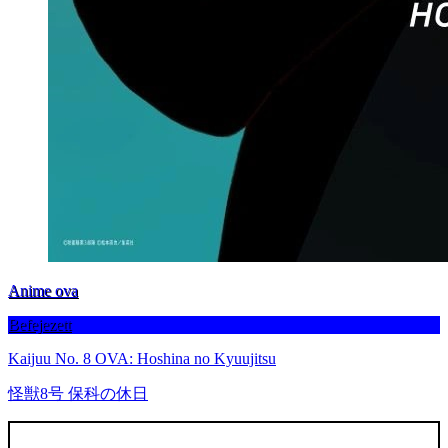
Anime ova
Befejezett
Kaijuu No. 8 OVA: Hoshina no Kyuujitsu
怪獣8号 保科の休日