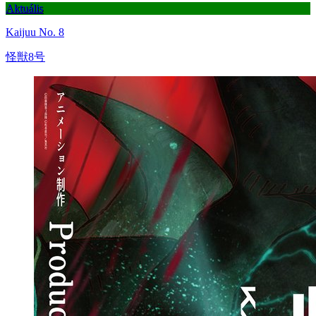
Aktuális
Kaijuu No. 8
怪獣8号