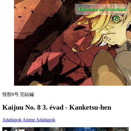
Yakusoku no Neverland
怪獣8号 完結編
Kaijuu No. 8 3. évad - Kanketsu-hen
Adatlapok
Anime Adatlapok