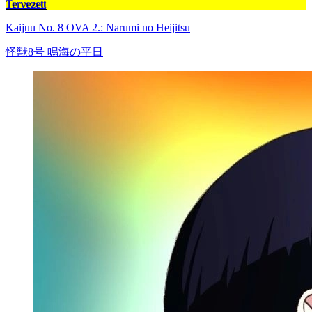
Tervezett
Kaijuu No. 8 OVA 2.: Narumi no Heijitsu
怪獣8号 鳴海の平日