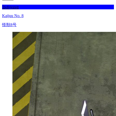
Befejezett
Kaijuu No. 8
怪獣8号