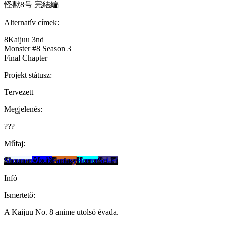
怪獣8号 完結編
Alternatív címek:
8Kaijuu 3nd
Monster #8 Season 3
Final Chapter
Projekt státusz:
Tervezett
Megjelenés:
???
Műfaj:
Shounen
Akció
Fantasy
Horror
Sci-Fi
Infó
Ismertető:
A Kaijuu No. 8 anime utolsó évada.