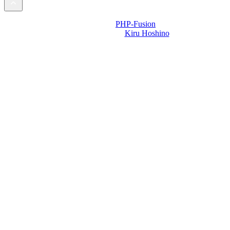
Powered by
PHP-Fusion
Design-t készítette:
Kiru Hoshino