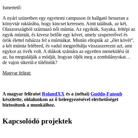
Ismertető:
A nyári szünetben egy egyetemi campuson öt hallgató besurran a
könyvtár raktárába, hogy kincset keressen. Amit találnak, az két,
Olaszországból származó női múmia. Az egyikük, Sayaka, feltépi az
egyik múmiát, és kivesz belőle egy követ, amely szupererővel és
örök élettel ruházza fel a múmiákat. Miután ellopták az „élet kövét”,
a két múmia felébred, és vadul megpróbálja visszaszerezni azt, ami
egykor az övék volt. A diákok számára az egyetlen menekülési út
az, ha megtalálják a módját, hogyan öljék meg a zombilányokat…
de vajon sikerül-e túlélniük?
Magyar felirat:
A magyar feliratot
RolandXX
és a (néhai)
Guddo-Fansub
készítette, oldalunkon az ő beleegyezésével elérhetőséget
biztosítunk a munkáihoz.
Kapcsolódó projektek