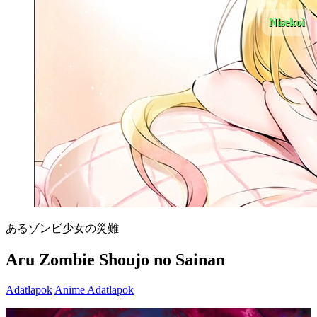
Nisekoi
あるゾンビ少女の災難
Aru Zombie Shoujo no Sainan
Adatlapok
Anime Adatlapok