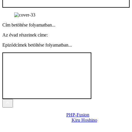
Cím betöltése folyamatban...
Az évad részeinek címe:
Epizódcímek betöltése folyamatban...
Powered by
PHP-Fusion
Design-t készítette:
Kiru Hoshino