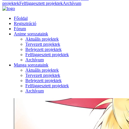
projektek
Felfüggesztett projektek
Archívum
Főoldal
Regisztráció
Fórum
Anime sorozataink
Aktuális projektek
Tervezett projektek
Befejezett projektek
Felfüggesztett projektek
Archívum
Manga sorozataink
Aktuális projektek
Tervezett projektek
Befejezett projektek
Felfüggesztett projektek
Archívum