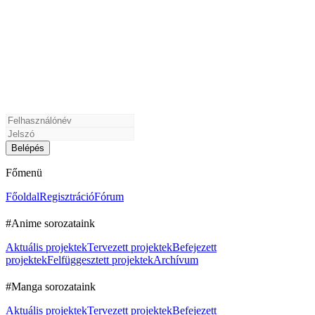
Főmenü
Főoldal
Regisztráció
Fórum
#Anime sorozataink
Aktuális projektek
Tervezett projektek
Befejezett
projektek
Felfüggesztett projektek
Archívum
#Manga sorozataink
Aktuális projektek
Tervezett projektek
Befejezett