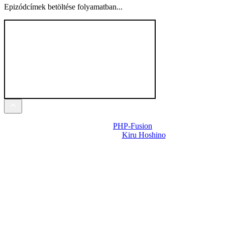
Epizódcímek betöltése folyamatban...
Powered by
PHP-Fusion
Design-t készítette:
Kiru Hoshino