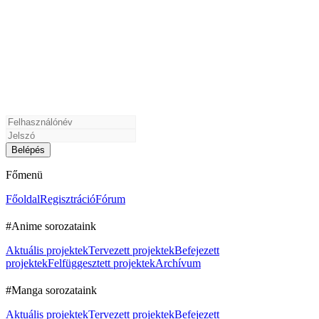
Főmenü
Főoldal
Regisztráció
Fórum
#Anime sorozataink
Aktuális projektek
Tervezett projektek
Befejezett
projektek
Felfüggesztett projektek
Archívum
#Manga sorozataink
Aktuális projektek
Tervezett projektek
Befejezett