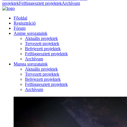
projektek
Felfüggesztett projektek
Archívum
Főoldal
Regisztráció
Fórum
Anime sorozataink
Aktuális projektek
Tervezett projektek
Befejezett projektek
Felfüggesztett projektek
Archívum
Manga sorozataink
Aktuális projektek
Tervezett projektek
Befejezett projektek
Felfüggesztett projektek
Archívum