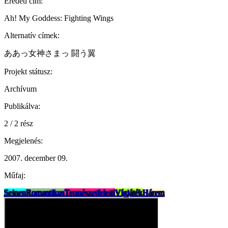
Eredeti cím:
Ah! My Goddess: Fighting Wings
Alternatív címek:
ああっ女神さまっ 闘う翼
Projekt státusz:
Archívum
Publikálva:
2 / 2 rész
Megjelenés:
2007. december 09.
Műfaj:
Seinen
Romantikus
Természetfeletti
Vígjáték
Hárem