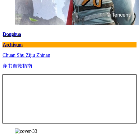
Donghua
Archívum
Chuan Shu Zijiu Zhinan
穿书自救指南