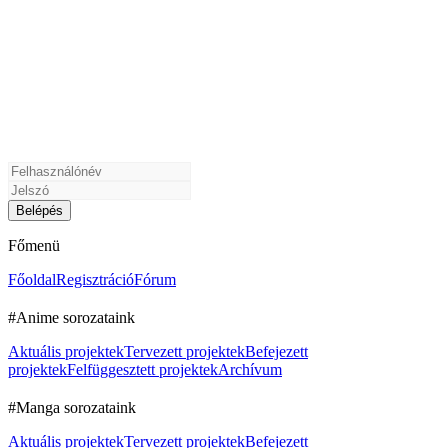
Főmenü
Főoldal
Regisztráció
Fórum
#Anime sorozataink
Aktuális projektek
Tervezett projektek
Befejezett
projektek
Felfüggesztett projektek
Archívum
#Manga sorozataink
Aktuális projektek
Tervezett projektek
Befejezett