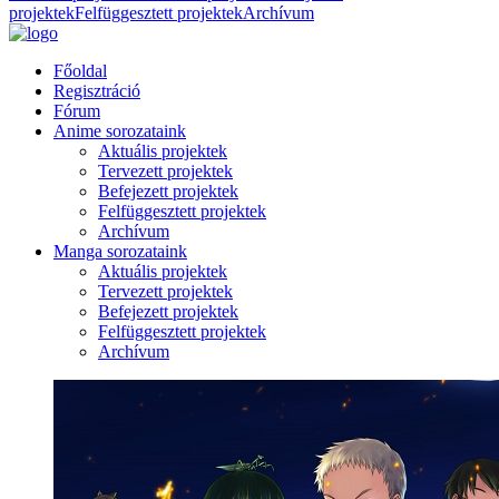
projektek
Felfüggesztett projektek
Archívum
Főoldal
Regisztráció
Fórum
Anime sorozataink
Aktuális projektek
Tervezett projektek
Befejezett projektek
Felfüggesztett projektek
Archívum
Manga sorozataink
Aktuális projektek
Tervezett projektek
Befejezett projektek
Felfüggesztett projektek
Archívum