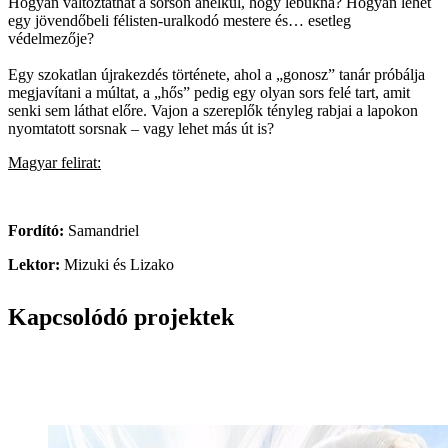
Hogyan változtathat a sorson anélkül, hogy lebukna? Hogyan lehet
egy jövendőbeli félisten-uralkodó mestere és… esetleg
védelmezője?
Egy szokatlan újrakezdés története, ahol a „gonosz” tanár próbálja
megjavítani a múltat, a „hős” pedig egy olyan sors felé tart, amit
senki sem láthat előre. Vajon a szereplők tényleg rabjai a lapokon
nyomtatott sorsnak – vagy lehet más út is?
Magyar felirat:
Fordító:
Samandriel
Lektor:
Mizuki és Lizako
Kapcsolódó projektek