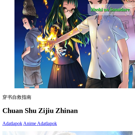
Hoshi no Samidare
穿书自救指南
Chuan Shu Zijiu Zhinan
Adatlapok
Anime Adatlapok