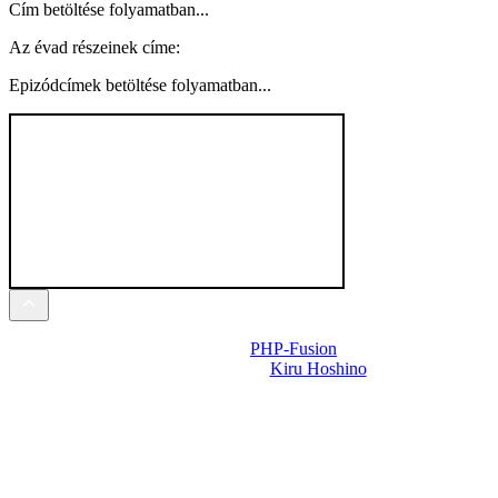
Cím betöltése folyamatban...
Az évad részeinek címe:
Epizódcímek betöltése folyamatban...
Powered by
PHP-Fusion
Design-t készítette:
Kiru Hoshino