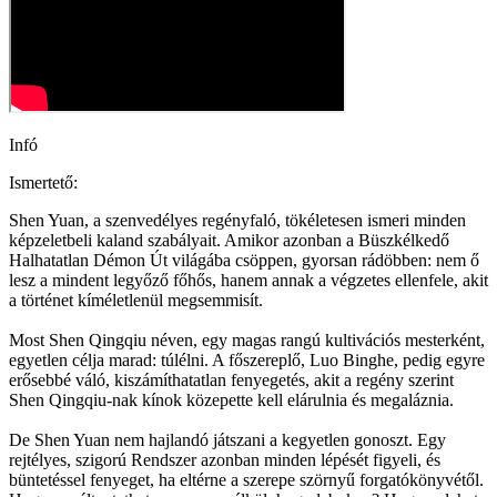
Infó
Ismertető:
Shen Yuan, a szenvedélyes regényfaló, tökéletesen ismeri minden
képzeletbeli kaland szabályait. Amikor azonban a Büszkélkedő
Halhatatlan Démon Út világába csöppen, gyorsan rádöbben: nem ő
lesz a mindent legyőző főhős, hanem annak a végzetes ellenfele, akit
a történet kíméletlenül megsemmisít.
Most Shen Qingqiu néven, egy magas rangú kultivációs mesterként,
egyetlen célja marad: túlélni. A főszereplő, Luo Binghe, pedig egyre
erősebbé váló, kiszámíthatatlan fenyegetés, akit a regény szerint
Shen Qingqiu-nak kínok közepette kell elárulnia és megaláznia.
De Shen Yuan nem hajlandó játszani a kegyetlen gonoszt. Egy
rejtélyes, szigorú Rendszer azonban minden lépését figyeli, és
büntetéssel fenyeget, ha eltérne a szerepe szörnyű forgatókönyvétől.