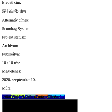
Eredeti cím:
穿书自救指南
Alternatív címek:
Scumbag System
Projekt státusz:
Archívum
Publikálva:
10 / 10 rész
Megjelenés:
2020. szeptember 10.
Műfaj:
Isekai
Vígjáték
Dráma
Fantasy
Történelmi