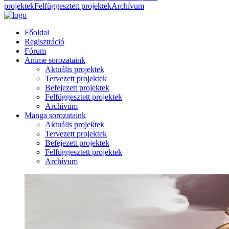
projektek
Felfüggesztett projektek
Archívum
Főoldal
Regisztráció
Fórum
Anime sorozataink
Aktuális projektek
Tervezett projektek
Befejezett projektek
Felfüggesztett projektek
Archívum
Manga sorozataink
Aktuális projektek
Tervezett projektek
Befejezett projektek
Felfüggesztett projektek
Archívum