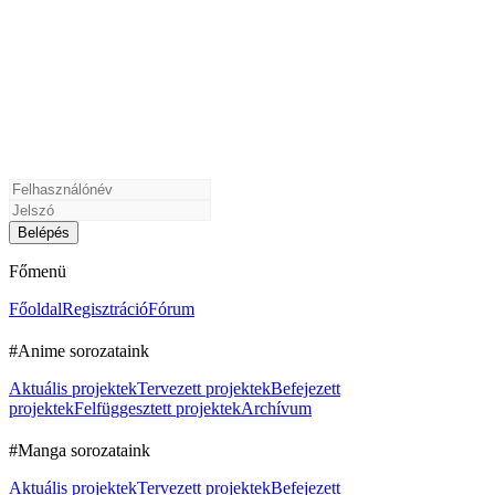
Főmenü
Főoldal
Regisztráció
Fórum
#Anime sorozataink
Aktuális projektek
Tervezett projektek
Befejezett
projektek
Felfüggesztett projektek
Archívum
#Manga sorozataink
Aktuális projektek
Tervezett projektek
Befejezett