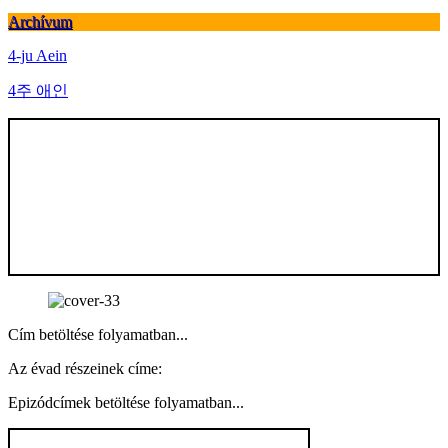
Archívum
4-ju Aein
4주 애인
Cím betöltése folyamatban...
Az évad részeinek címe:
Epizódcímek betöltése folyamatban...