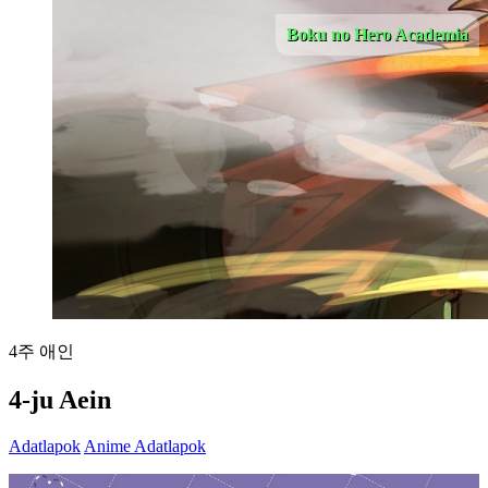
Boku no Hero Academia
4주 애인
4-ju Aein
Adatlapok
Anime Adatlapok