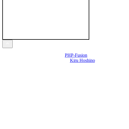
Powered by
PHP-Fusion
Design-t készítette:
Kiru Hoshino