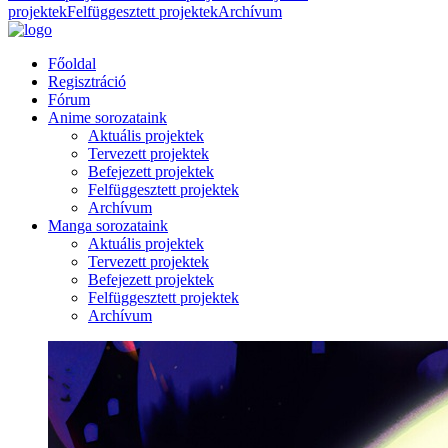
projektek
Felfüggesztett projektek
Archívum
Főoldal
Regisztráció
Fórum
Anime sorozataink
Aktuális projektek
Tervezett projektek
Befejezett projektek
Felfüggesztett projektek
Archívum
Manga sorozataink
Aktuális projektek
Tervezett projektek
Befejezett projektek
Felfüggesztett projektek
Archívum