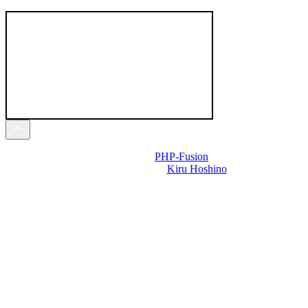
Powered by
PHP-Fusion
Design-t készítette:
Kiru Hoshino