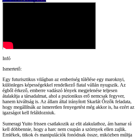
Infó
Ismertető:
Egy futurisztikus világban az emberiség túlélése egy maroknyi,
különleges képességekkel rendelkező fiatal vállán nyugszik. Az
égből érkező, emberre vadászó lények megjelenése teljesen
átalakítja a társadalmat, ahol a pszionikus erő nemcsak fegyver,
hanem kiváltság is. Az állam által irányított Skarlát Őrzők feladata,
hogy megállítsák az ismeretlen fenyegetést még akkor is, ha ezért az
igazságot kell feláldozniuk.
Sumeragi Yuito frissen csatlakozik az elit alakulathoz, ám hamar rá
kell döbbennie, hogy a harc nem csupán a szörnyek ellen zajlik.
Emlékek, titkok és manipulációk fonódnak össze, miközben múltja