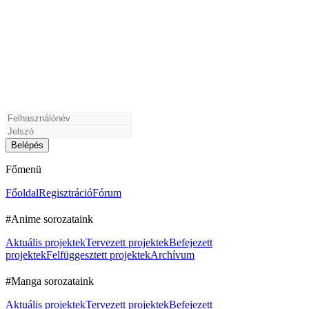
Főmenü
Főoldal
Regisztráció
Fórum
#Anime sorozataink
Aktuális projektek
Tervezett projektek
Befejezett
projektek
Felfüggesztett projektek
Archívum
#Manga sorozataink
Aktuális projektek
Tervezett projektek
Befejezett