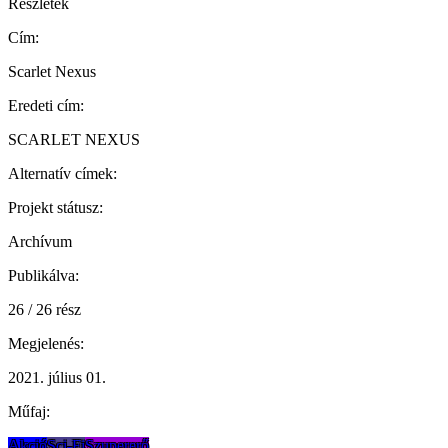
Részletek
Cím:
Scarlet Nexus
Eredeti cím:
SCARLET NEXUS
Alternatív címek:
Projekt státusz:
Archívum
Publikálva:
26 / 26 rész
Megjelenés:
2021. július 01.
Műfaj:
Akció
Sci-Fi
Szupererő