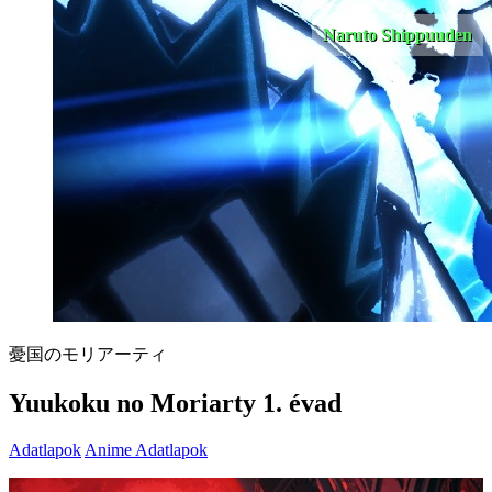
Naruto Shippuuden
憂国のモリアーティ
Yuukoku no Moriarty 1. évad
Adatlapok
Anime Adatlapok