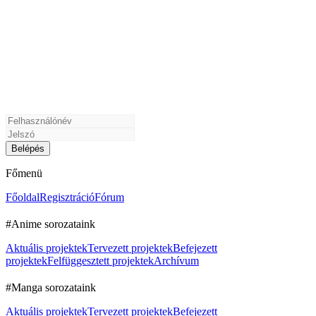
Főmenü
Főoldal
Regisztráció
Fórum
#Anime sorozataink
Aktuális projektek
Tervezett projektek
Befejezett
projektek
Felfüggesztett projektek
Archívum
#Manga sorozataink
Aktuális projektek
Tervezett projektek
Befejezett