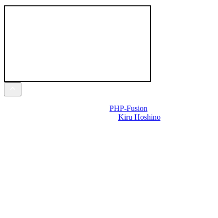
Powered by
PHP-Fusion
Design-t készítette:
Kiru Hoshino