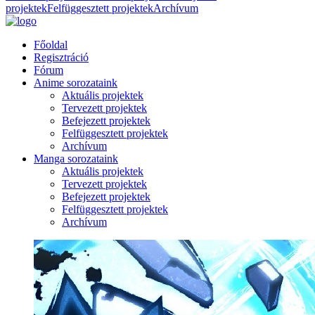
projektek
Felfüggesztett projektek
Archívum
Főoldal
Regisztráció
Fórum
Anime sorozataink
Aktuális projektek
Tervezett projektek
Befejezett projektek
Felfüggesztett projektek
Archívum
Manga sorozataink
Aktuális projektek
Tervezett projektek
Befejezett projektek
Felfüggesztett projektek
Archívum