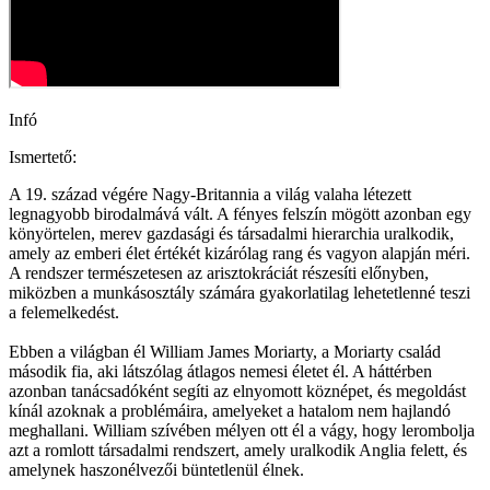
Infó
Ismertető:
A 19. század végére Nagy-Britannia a világ valaha létezett
legnagyobb birodalmává vált. A fényes felszín mögött azonban egy
könyörtelen, merev gazdasági és társadalmi hierarchia uralkodik,
amely az emberi élet értékét kizárólag rang és vagyon alapján méri.
A rendszer természetesen az arisztokráciát részesíti előnyben,
miközben a munkásosztály számára gyakorlatilag lehetetlenné teszi
a felemelkedést.
Ebben a világban él William James Moriarty, a Moriarty család
második fia, aki látszólag átlagos nemesi életet él. A háttérben
azonban tanácsadóként segíti az elnyomott köznépet, és megoldást
kínál azoknak a problémáira, amelyeket a hatalom nem hajlandó
meghallani. William szívében mélyen ott él a vágy, hogy lerombolja
azt a romlott társadalmi rendszert, amely uralkodik Anglia felett, és
amelynek haszonélvezői büntetlenül élnek.