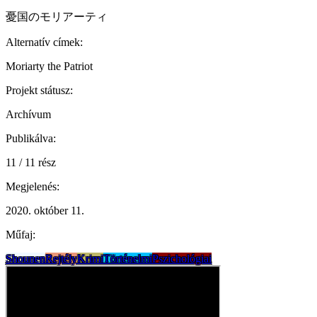
憂国のモリアーティ
Alternatív címek:
Moriarty the Patriot
Projekt státusz:
Archívum
Publikálva:
11 / 11 rész
Megjelenés:
2020. október 11.
Műfaj:
Shounen
Rejtély
Krimi
Történelmi
Pszichológiai