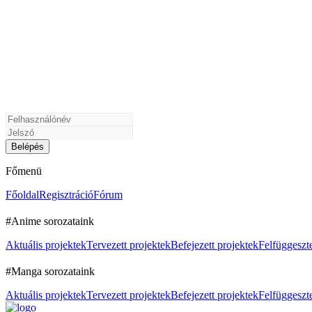
Főmenü
Főoldal
Regisztráció
Fórum
#Anime sorozataink
Aktuális projektek
Tervezett projektek
Befejezett projektek
Felfüggeszte
#Manga sorozataink
Aktuális projektek
Tervezett projektek
Befejezett projektek
Felfüggeszte