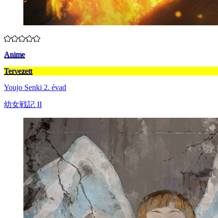
Anime
Tervezett
Youjo Senki 2. évad
幼女戦記 II