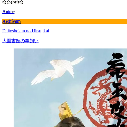
Anime
Archívum
Daitoshokan no Hitsujikai
大図書館の羊飼い