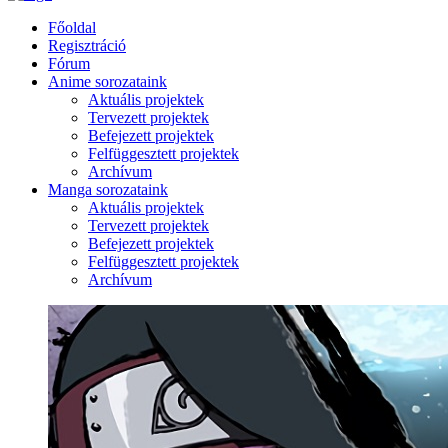
Főoldal
Regisztráció
Fórum
Anime sorozataink
Aktuális projektek
Tervezett projektek
Befejezett projektek
Felfüggesztett projektek
Archívum
Manga sorozataink
Aktuális projektek
Tervezett projektek
Befejezett projektek
Felfüggesztett projektek
Archívum