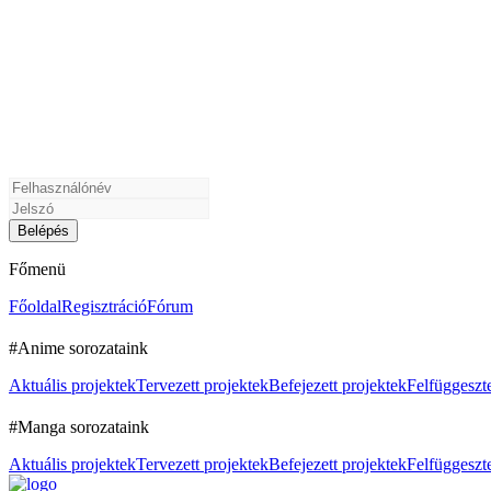
Főmenü
Főoldal
Regisztráció
Fórum
#Anime sorozataink
Aktuális projektek
Tervezett projektek
Befejezett projektek
Felfüggeszte
#Manga sorozataink
Aktuális projektek
Tervezett projektek
Befejezett projektek
Felfüggeszte