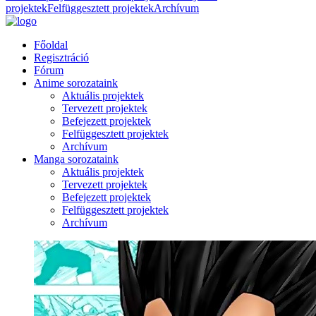
projektek
Felfüggesztett projektek
Archívum
Főoldal
Regisztráció
Fórum
Anime sorozataink
Aktuális projektek
Tervezett projektek
Befejezett projektek
Felfüggesztett projektek
Archívum
Manga sorozataink
Aktuális projektek
Tervezett projektek
Befejezett projektek
Felfüggesztett projektek
Archívum