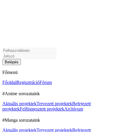
Főmenü
Főoldal
Regisztráció
Fórum
#Anime sorozataink
Aktuális projektek
Tervezett projektek
Befejezett
projektek
Felfüggesztett projektek
Archívum
#Manga sorozataink
Aktuális projektek
Tervezett projektek
Befejezett