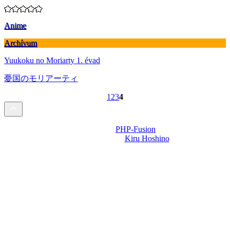
Anime
Archívum
Yuukoku no Moriarty 1. évad
憂国のモリアーティ
1
2
3
4
Powered by
PHP-Fusion
Design-t készítette:
Kiru Hoshino