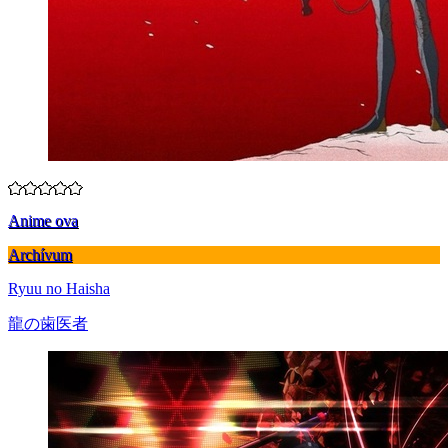
Anime ova
Archívum
Ryuu no Haisha
龍の歯医者