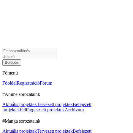
Főmenü
Főoldal
Regisztráció
Fórum
#Anime sorozataink
Aktuális projektek
Tervezett projektek
Befejezett
projektek
Felfüggesztett projektek
Archívum
#Manga sorozataink
Aktuális projektek
Tervezett projektek
Befejezett