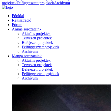
projektek
Felfüggesztett projektek
Archívum
Főoldal
Regisztráció
Fórum
Anime sorozataink
Aktuális projektek
Tervezett projektek
Befejezett projektek
Felfüggesztett projektek
Archívum
Manga sorozataink
Aktuális projektek
Tervezett projektek
Befejezett projektek
Felfüggesztett projektek
Archívum