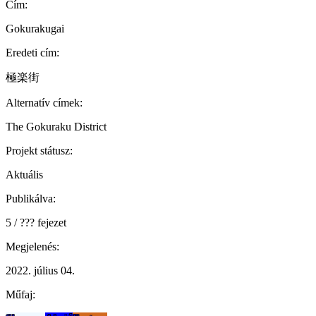
Cím:
Gokurakugai
Eredeti cím:
極楽街
Alternatív címek:
The Gokuraku District
Projekt státusz:
Aktuális
Publikálva:
5 / ??? fejezet
Megjelenés:
2022. július 04.
Műfaj: