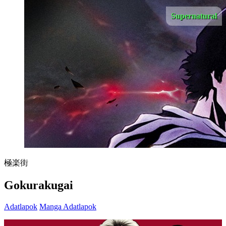
Supernatural
極楽街
Gokurakugai
Adatlapok
Manga Adatlapok