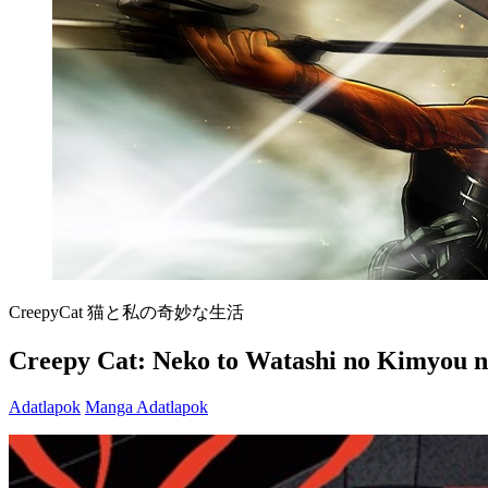
CreepyCat 猫と私の奇妙な生活
Creepy Cat: Neko to Watashi no Kimyou n
Adatlapok
Manga Adatlapok