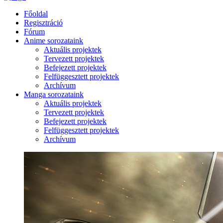
Főoldal
Regisztráció
Fórum
Anime sorozataink
Aktuális projektek
Tervezett projektek
Befejezett projektek
Felfüggesztett projektek
Archívum
Manga sorozataink
Aktuális projektek
Tervezett projektek
Befejezett projektek
Felfüggesztett projektek
Archívum