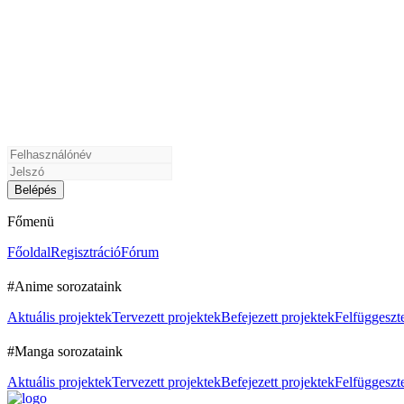
Főmenü
Főoldal
Regisztráció
Fórum
#Anime sorozataink
Aktuális projektek
Tervezett projektek
Befejezett projektek
Felfüggeszte
#Manga sorozataink
Aktuális projektek
Tervezett projektek
Befejezett projektek
Felfüggeszte