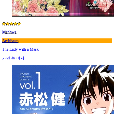
Manhwa
Archívum
The Lady with a Mask
가면 쓴 여자