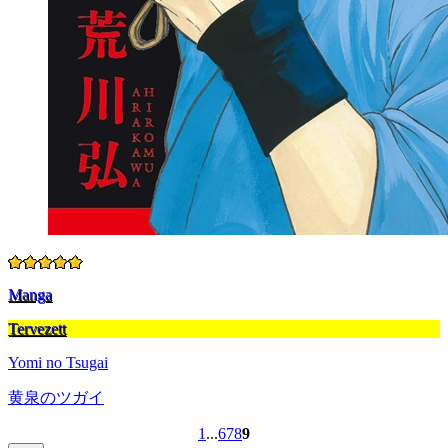
Manga
Tervezett
Yomi no Tsugai
黄泉のツガイ
1
...
6
7
8
9