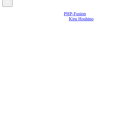
Powered by
PHP-Fusion
Design-t készítette:
Kiru Hoshino