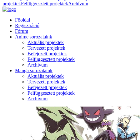
projektek
Felfüggesztett projektek
Archívum
Főoldal
Regisztráció
Fórum
Anime sorozataink
Aktuális projektek
Tervezett projektek
Befejezett projektek
Felfüggesztett projektek
Archívum
Manga sorozataink
Aktuális projektek
Tervezett projektek
Befejezett projektek
Felfüggesztett projektek
Archívum