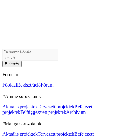
Főmenü
Főoldal
Regisztráció
Fórum
#Anime sorozataink
Aktuális projektek
Tervezett projektek
Befejezett
projektek
Felfüggesztett projektek
Archívum
#Manga sorozataink
Aktuális projektek
Tervezett projektek
Befejezett