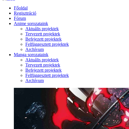
Főoldal
Regisztráció
Fórum
Anime sorozataink
Aktuális projektek
Tervezett projektek
Befejezett projektek
Felfüggesztett projektek
Archívum
Manga sorozataink
Aktuális projektek
Tervezett projektek
Befejezett projektek
Felfüggesztett projektek
Archívum