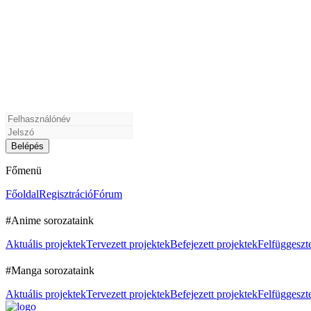
Főmenü
Főoldal
Regisztráció
Fórum
#Anime sorozataink
Aktuális projektek
Tervezett projektek
Befejezett projektek
Felfüggeszte
#Manga sorozataink
Aktuális projektek
Tervezett projektek
Befejezett projektek
Felfüggeszte