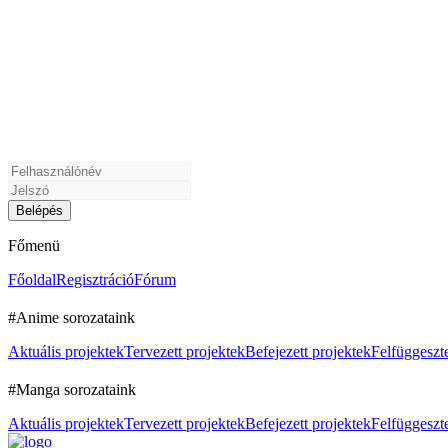
Főmenü
Főoldal
Regisztráció
Fórum
#Anime sorozataink
Aktuális projektek
Tervezett projektek
Befejezett projektek
Felfüggeszte
#Manga sorozataink
Aktuális projektek
Tervezett projektek
Befejezett projektek
Felfüggeszte