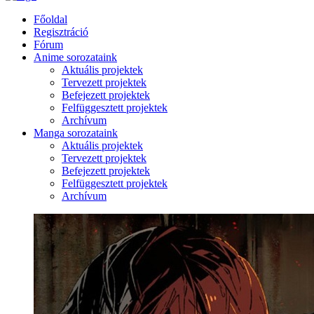
Főoldal
Regisztráció
Fórum
Anime sorozataink
Aktuális projektek
Tervezett projektek
Befejezett projektek
Felfüggesztett projektek
Archívum
Manga sorozataink
Aktuális projektek
Tervezett projektek
Befejezett projektek
Felfüggesztett projektek
Archívum