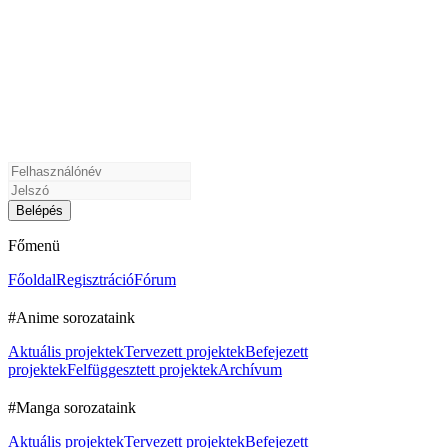
Főmenü
Főoldal
Regisztráció
Fórum
#Anime sorozataink
Aktuális projektek
Tervezett projektek
Befejezett
projektek
Felfüggesztett projektek
Archívum
#Manga sorozataink
Aktuális projektek
Tervezett projektek
Befejezett