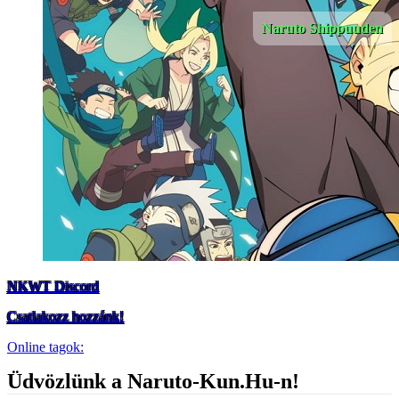
Naruto Shippuuden
NKWT Discord
Csatlakozz hozzánk!
Online tagok:
Üdvözlünk a Naruto-Kun.Hu-n!