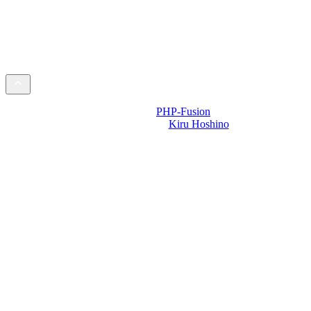
Powered by
PHP-Fusion
Design-t készítette:
Kiru Hoshino