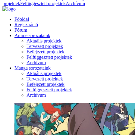
projektek
Felfüggesztett projektek
Archívum
Főoldal
Regisztráció
Fórum
Anime sorozataink
Aktuális projektek
Tervezett projektek
Befejezett projektek
Felfüggesztett projektek
Archívum
Manga sorozataink
Aktuális projektek
Tervezett projektek
Befejezett projektek
Felfüggesztett projektek
Archívum