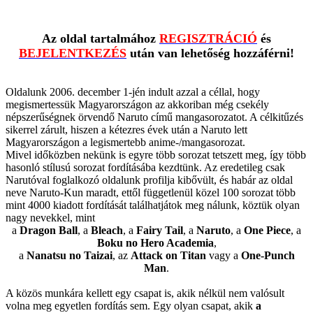
Az oldal tartalmához
REGISZTRÁCIÓ
és
BEJELENTKEZÉS
után van lehetőség hozzáférni!
Oldalunk 2006. december 1-jén indult azzal a céllal, hogy
megismertessük Magyarországon az akkoriban még csekély
népszerűségnek örvendő Naruto című mangasorozatot. A célkitűzés
sikerrel zárult, hiszen a kétezres évek után a Naruto lett
Magyarországon a legismertebb anime-/mangasorozat.
Mivel időközben nekünk is egyre több sorozat tetszett meg, így több
hasonló stílusú sorozat fordításába kezdtünk. Az eredetileg csak
Narutóval foglalkozó oldalunk profilja kibővült, és habár az oldal
neve Naruto-Kun maradt, ettől függetlenül közel 100 sorozat több
mint 4000 kiadott fordítását találhatjátok meg nálunk, köztük olyan
nagy nevekkel, mint
a
Dragon Ball
, a
Bleach
, a
Fairy Tail
, a
Naruto
, a
One Piece
, a
Boku no Hero Academia
,
a
Nanatsu no Taizai
, az
Attack on Titan
vagy a
One-Punch
Man
.
A közös munkára kellett egy csapat is, akik nélkül nem valósult
volna meg egyetlen fordítás sem. Egy olyan csapat, akik
a