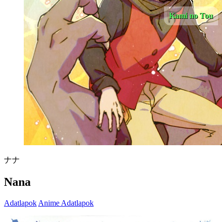
Kami no Tou
ナナ
Nana
Adatlapok
Anime Adatlapok