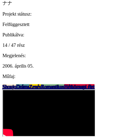
ナナ
Projekt státusz:
Felfüggesztett
Publikálva:
14 / 47 rész
Megjelenés:
2006. április 05.
Műfaj:
Shoujo
Dráma
Zenés
Romantikus
Hétköznapi élet