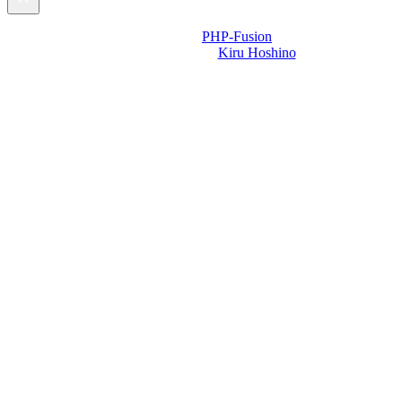
Powered by
PHP-Fusion
Design-t készítette:
Kiru Hoshino