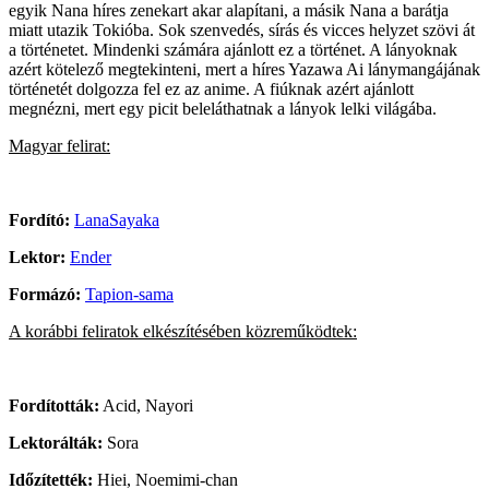
egyik Nana híres zenekart akar alapítani, a másik Nana a barátja
miatt utazik Tokióba. Sok szenvedés, sírás és vicces helyzet szövi át
a történetet. Mindenki számára ajánlott ez a történet. A lányoknak
azért kötelező megtekinteni, mert a híres Yazawa Ai lánymangájának
történetét dolgozza fel ez az anime. A fiúknak azért ajánlott
megnézni, mert egy picit beleláthatnak a lányok lelki világába.
Magyar felirat:
Fordító:
LanaSayaka
Lektor:
Ender
Formázó:
Tapion-sama
A korábbi feliratok elkészítésében közreműködtek:
Fordították:
Acid, Nayori
Lektorálták:
Sora
Időzítették:
Hiei, Noemimi-chan