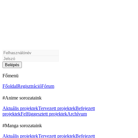
Főmenü
Főoldal
Regisztráció
Fórum
#Anime sorozataink
Aktuális projektek
Tervezett projektek
Befejezett
projektek
Felfüggesztett projektek
Archívum
#Manga sorozataink
Aktuális projektek
Tervezett projektek
Befejezett