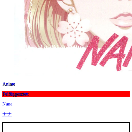
Anime
Felfüggesztett
Nana
ナナ