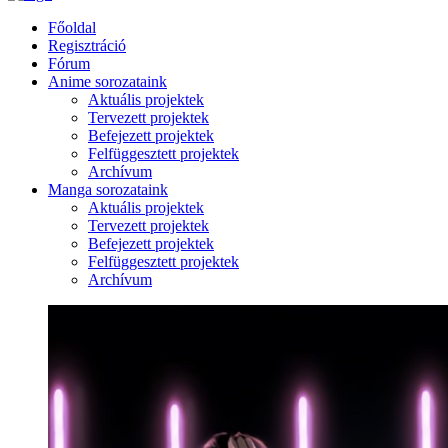
Főoldal
Regisztráció
Fórum
Anime sorozataink
Aktuális projektek
Tervezett projektek
Befejezett projektek
Felfüggesztett projektek
Archívum
Manga sorozataink
Aktuális projektek
Tervezett projektek
Befejezett projektek
Felfüggesztett projektek
Archívum