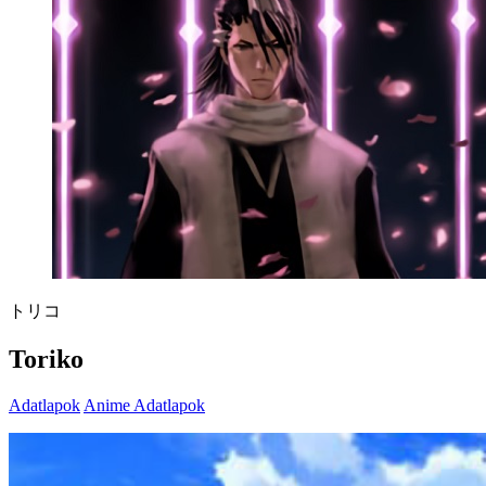
トリコ
Toriko
Adatlapok
Anime Adatlapok