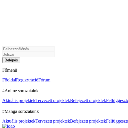
Főmenü
Főoldal
Regisztráció
Fórum
#Anime sorozataink
Aktuális projektek
Tervezett projektek
Befejezett projektek
Felfüggeszte
#Manga sorozataink
Aktuális projektek
Tervezett projektek
Befejezett projektek
Felfüggeszte