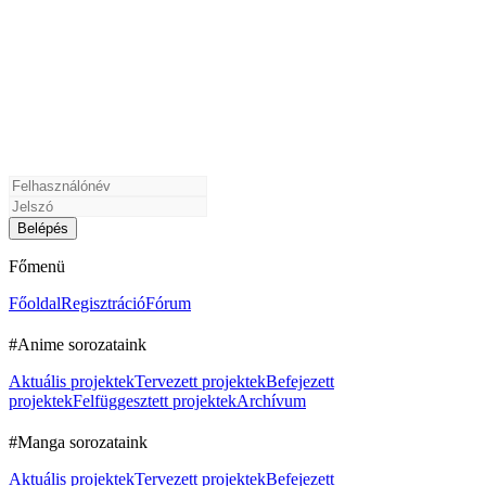
Főmenü
Főoldal
Regisztráció
Fórum
#Anime sorozataink
Aktuális projektek
Tervezett projektek
Befejezett
projektek
Felfüggesztett projektek
Archívum
#Manga sorozataink
Aktuális projektek
Tervezett projektek
Befejezett