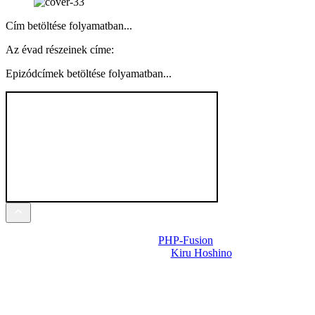
Cím betöltése folyamatban...
Az évad részeinek címe:
Epizódcímek betöltése folyamatban...
Powered by
PHP-Fusion
Design-t készítette:
Kiru Hoshino