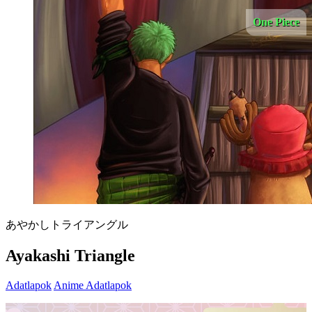
One Piece
あやかしトライアングル
Ayakashi Triangle
Adatlapok
Anime Adatlapok