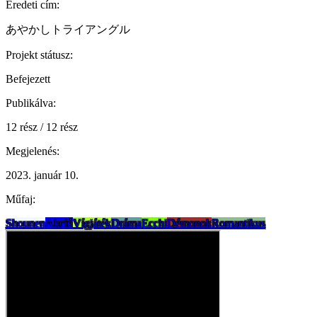
Eredeti cím:
あやかしトライアングル
Projekt státusz:
Befejezett
Publikálva:
12 rész / 12 rész
Megjelenés:
2023. január 10.
Műfaj:
Shounen
Akció
Vígjáték
Dráma
Ecchi
Démonok
Romantikus