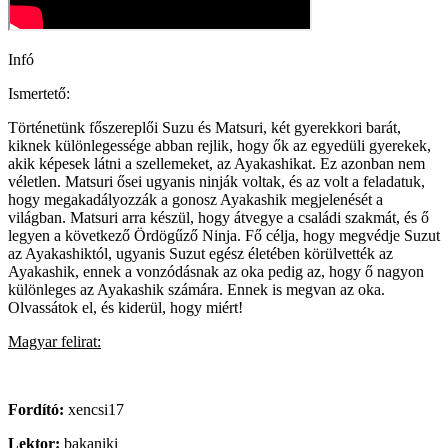
Infó
Ismertető:
Történetünk főszereplői Suzu és Matsuri, két gyerekkori barát,
kiknek különlegessége abban rejlik, hogy ők az egyedüli gyerekek,
akik képesek látni a szellemeket, az Ayakashikat. Ez azonban nem
véletlen. Matsuri ősei ugyanis ninják voltak, és az volt a feladatuk,
hogy megakadályozzák a gonosz Ayakashik megjelenését a
világban. Matsuri arra készül, hogy átvegye a családi szakmát, és ő
legyen a következő Ördögűző Ninja. Fő célja, hogy megvédje Suzut
az Ayakashiktól, ugyanis Suzut egész életében körülvették az
Ayakashik, ennek a vonzódásnak az oka pedig az, hogy ő nagyon
különleges az Ayakashik számára. Ennek is megvan az oka.
Olvassátok el, és kiderül, hogy miért!
Magyar felirat:
Fordító:
xencsi17
Lektor:
bakaniki