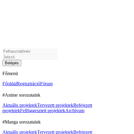
Főmenü
Főoldal
Regisztráció
Fórum
#Anime sorozataink
Aktuális projektek
Tervezett projektek
Befejezett
projektek
Felfüggesztett projektek
Archívum
#Manga sorozataink
Aktuális projektek
Tervezett projektek
Befejezett