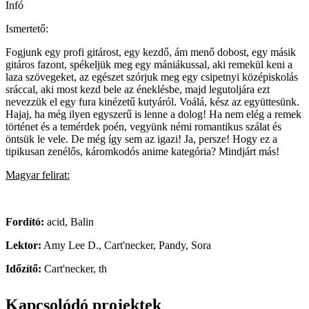
Infó
Ismertető:
Fogjunk egy profi gitárost, egy kezdő, ám menő dobost, egy másik
gitáros fazont, spékeljük meg egy mániákussal, aki remekül keni a
laza szövegeket, az egészet szórjuk meg egy csipetnyi középiskolás
sráccal, aki most kezd bele az éneklésbe, majd legutoljára ezt
nevezzük el egy fura kinézetű kutyáról. Voálá, kész az együttesünk.
Hajaj, ha még ilyen egyszerű is lenne a dolog! Ha nem elég a remek
történet és a temérdek poén, vegyünk némi romantikus szálat és
öntsük le vele. De még így sem az igazi! Ja, persze! Hogy ez a
tipikusan zenélős, káromkodós anime kategória? Mindjárt más!
Magyar felirat:
Fordító:
acid, Balin
Lektor:
Amy Lee D., Cart'necker, Pandy, Sora
Időzítő:
Cart'necker, th
Kapcsolódó projektek