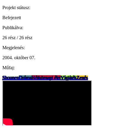
Projekt státusz:
Befejezett
Publikálva:
26 rész / 26 rész
Megjelenés:
2004. október 07.
Műfaj:
Shounen
Dráma
Hétköznapi élet
Vígjáték
Zenés