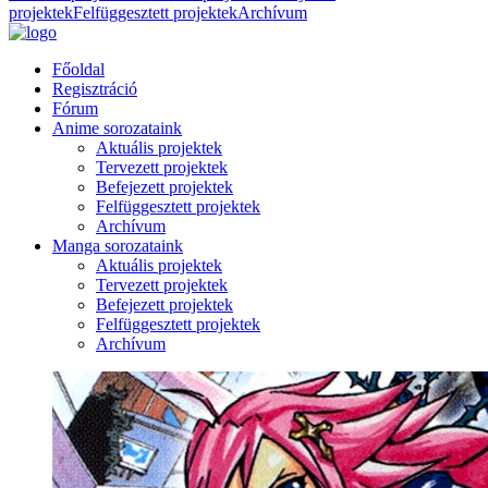
projektek
Felfüggesztett projektek
Archívum
Főoldal
Regisztráció
Fórum
Anime sorozataink
Aktuális projektek
Tervezett projektek
Befejezett projektek
Felfüggesztett projektek
Archívum
Manga sorozataink
Aktuális projektek
Tervezett projektek
Befejezett projektek
Felfüggesztett projektek
Archívum