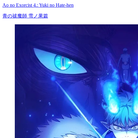
Ao no Exorcist 4.: Yuki no Hate-hen
青の祓魔師 雪ノ果篇