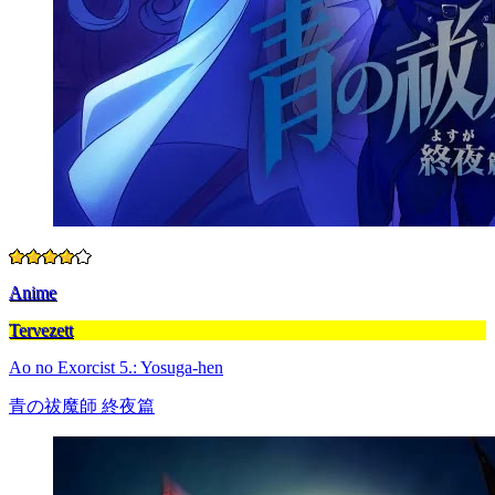
Anime
Tervezett
Ao no Exorcist 5.: Yosuga-hen
青の祓魔師 終夜篇