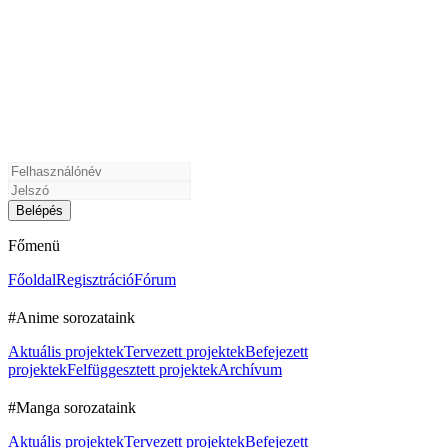
Főmenü
Főoldal
Regisztráció
Fórum
#Anime sorozataink
Aktuális projektek
Tervezett projektek
Befejezett
projektek
Felfüggesztett projektek
Archívum
#Manga sorozataink
Aktuális projektek
Tervezett projektek
Befejezett