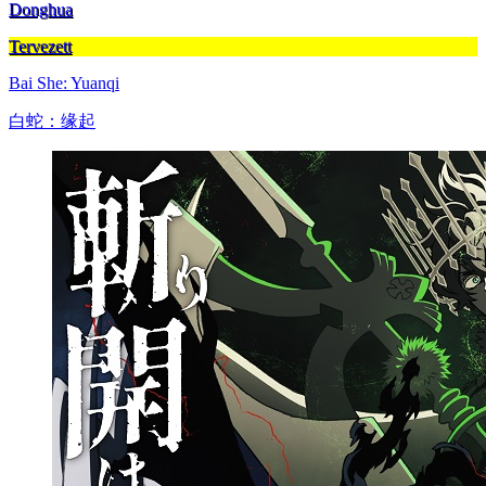
Donghua
Tervezett
Bai She: Yuanqi
白蛇：缘起