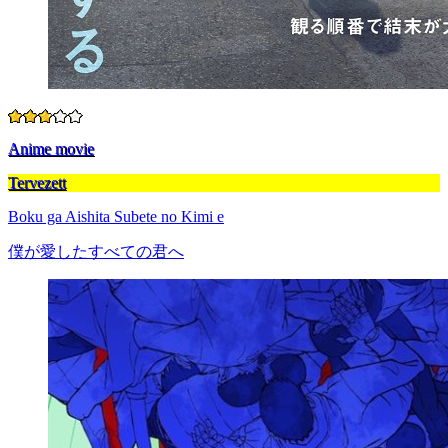
Anime movie
Tervezett
Boku ga Aishita Subete no Kimi e
僕が愛したすべての君へ