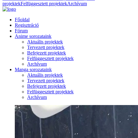
projektek
Felfüggesztett projektek
Archívum
Főoldal
Regisztráció
Fórum
Anime sorozataink
Aktuális projektek
Tervezett projektek
Befejezett projektek
Felfüggesztett projektek
Archívum
Manga sorozataink
Aktuális projektek
Tervezett projektek
Befejezett projektek
Felfüggesztett projektek
Archívum