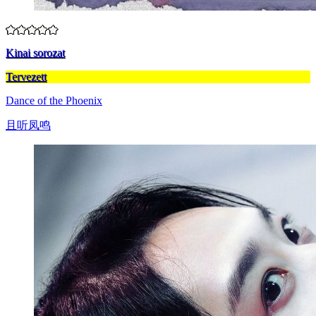
Kinai sorozat
Tervezett
Dance of the Phoenix
且听凤鸣