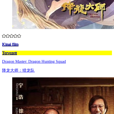
Kinai film
Tervezett
Dragon Master: Dragon Hunting Squad
降龙大师：猎龙队