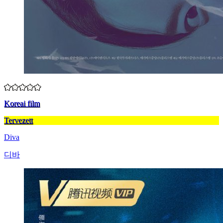
Koreai film
Tervezett
Diva
디바