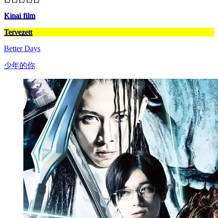
Kinai film
Tervezett
Better Days
少年的你