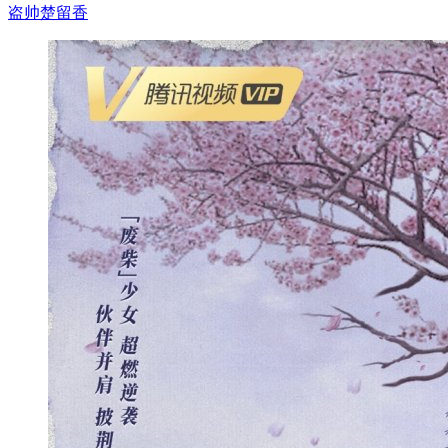
盗帅楚留香