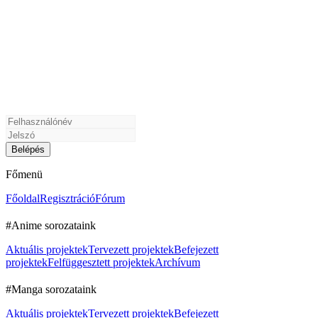
Főmenü
Főoldal
Regisztráció
Fórum
#Anime sorozataink
Aktuális projektek
Tervezett projektek
Befejezett
projektek
Felfüggesztett projektek
Archívum
#Manga sorozataink
Aktuális projektek
Tervezett projektek
Befejezett