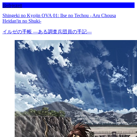
Befejezett
Shingeki no Kyojin OVA 01: Ilse no Techou - Aru Chousa
Heidan'in no Shuki-
イルゼの手帳 ―ある調査兵団員の手記―