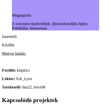
Megjegyzés:
A sorozatot újrafordítjuk, újraszerkesztjük éppen.
Publikálás: hamarosan.
Ismertető:
Később.
Magyar kiadás:
Fordító:
kispirics
Lektor:
Ash_Lynx
Szerkesztő:
lina22, benx08
Kapcsolódó projektek