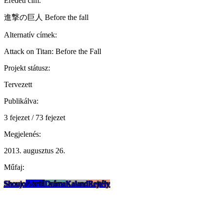
Eredeti cím:
進撃の巨人 Before the fall
Alternatív címek:
Attack on Titan: Before the Fall
Projekt státusz:
Tervezett
Publikálva:
3 fejezet / 73 fejezet
Megjelenés:
2013. augusztus 26.
Műfaj:
Shoujo
Akció
Dráma
Kaland
Rejtély