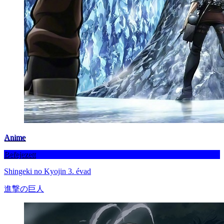
Anime
Befejezett
Shingeki no Kyojin 3. évad
進撃の巨人