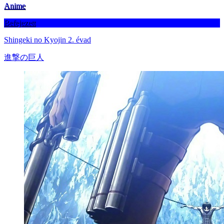
Anime
Befejezett
Shingeki no Kyojin 2. évad
進撃の巨人