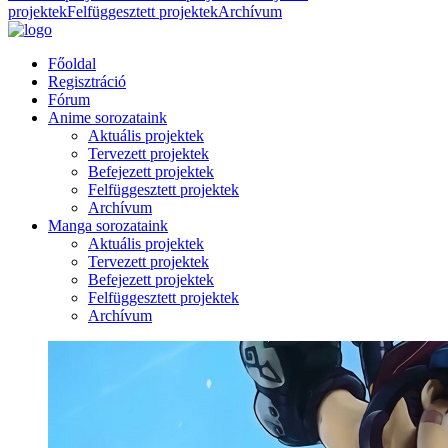
projektek
Felfüggesztett projektek
Archívum
Főoldal
Regisztráció
Fórum
Anime sorozataink
Aktuális projektek
Tervezett projektek
Befejezett projektek
Felfüggesztett projektek
Archívum
Manga sorozataink
Aktuális projektek
Tervezett projektek
Befejezett projektek
Felfüggesztett projektek
Archívum