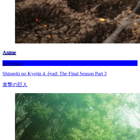
Anime
Befejezett
Shingeki no Kyojin 4. évad: The Final Season Part 3
進撃の巨人