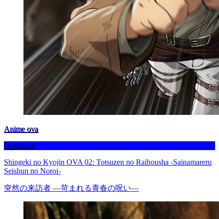
Anime ova
Befejezett
Shingeki no Kyojin OVA 02: Totsuzen no Raihousha -Sainamareru
Seishun no Noroi-
突然の来訪者 ―苛まれる青春の呪い―