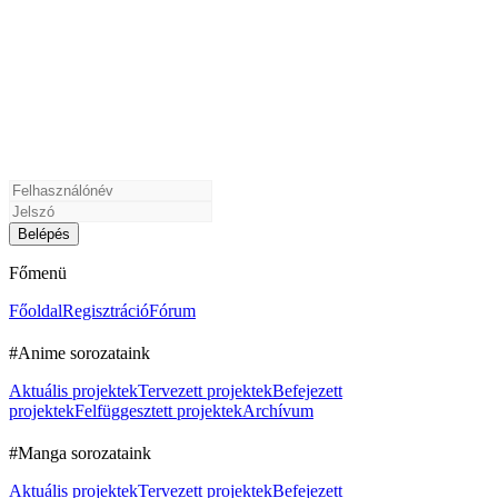
Főmenü
Főoldal
Regisztráció
Fórum
#Anime sorozataink
Aktuális projektek
Tervezett projektek
Befejezett
projektek
Felfüggesztett projektek
Archívum
#Manga sorozataink
Aktuális projektek
Tervezett projektek
Befejezett