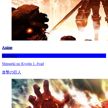
Anime
Befejezett
Shingeki no Kyojin 1. évad
進撃の巨人