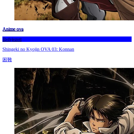
Anime ova
Befejezett
Shingeki no Kyojin OVA 03: Konnan
困難