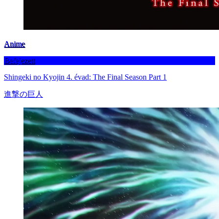
Anime
Befejezett
Shingeki no Kyojin 4. évad: The Final Season Part 1
進撃の巨人