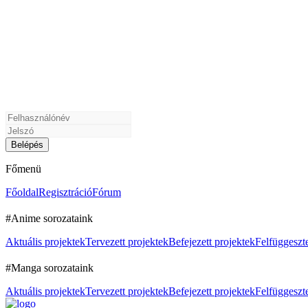
Főmenü
Főoldal
Regisztráció
Fórum
#Anime sorozataink
Aktuális projektek
Tervezett projektek
Befejezett projektek
Felfüggeszte
#Manga sorozataink
Aktuális projektek
Tervezett projektek
Befejezett projektek
Felfüggeszte