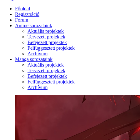
Főoldal
Regisztráció
Fórum
Anime sorozataink
Aktuális projektek
Tervezett projektek
Befejezett projektek
Felfüggesztett projektek
Archívum
Manga sorozataink
Aktuális projektek
Tervezett projektek
Befejezett projektek
Felfüggesztett projektek
Archívum